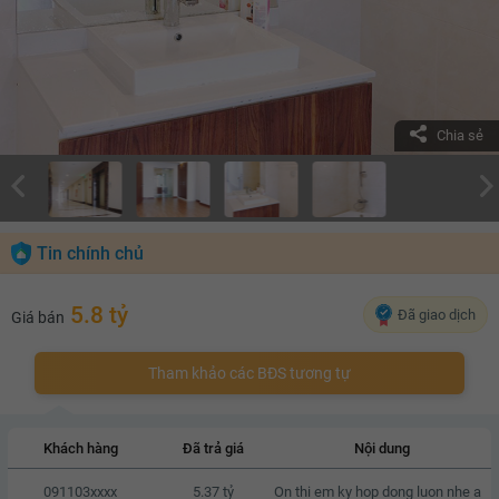
Chia sẻ
Tin chính chủ
5.8 tỷ
Đã giao dịch
Giá bán
Tham khảo các BĐS tương tự
Khách hàng
Đã trả giá
Nội dung
091103xxxx
5.37 tỷ
On thi em ky hop dong luon nhe a