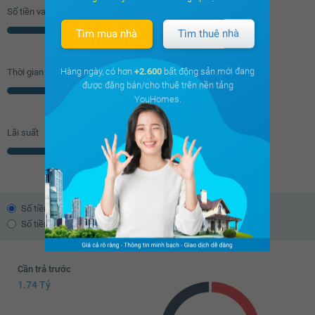
Số tiền vay (
70
%/GTNĐ)
Triệu
Tìm mua nhà
Tìm thuê nhà
Hàng ngày, có hơn
+2.600
bất động sản mới đang
Thời gian vay
được đăng bán/cho thuê trên nền tảng
Năm
YouHomes.
Lãi suất
% năm
Số tiền trả theo dư nợ giảm dần
Số tiền trả đều hàng tháng
Cần trả trước
1.74 Tỷ