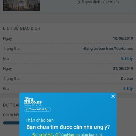
(Đã giao dịch - 07/2026)
LỊCH SỬ GIAO DỊCH
Ngày
10/06/2019
Trạng thái
Đăng tin bán trên YouHomes
Giá
5.84 tỷ
Ngày
31/08/2019
Trạng thái
Đã bán
Giá
5.8 tỷ
✕
DỰ TOÁN KHOẢN VAY (ĐƠN VỊ: VNĐ)
Giá trị bất động sản
Thân chào bạn
Triệu
Bạn chưa tìm được căn nhà ưng ý?
Đừng lo! Hãy để YouHomes giúp bạn nhé.