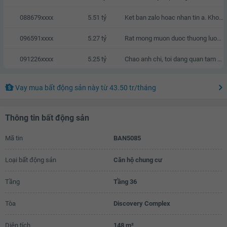
088679xxxx
5.51 tỷ
Ket ban zalo hoac nhan tin a. Khong goi nhaa vi toi kha ban
096591xxxx
5.27 tỷ
Rat mong muon duoc thuong luong
091226xxxx
5.25 tỷ
Chao anh chi, toi dang quan tam den can nha cua anh chi, neu anh chi co thien chi ban thi chung ta co the lien he va trao doi truc tiep voi nhau.
Vay mua bất động sản này
từ
43.50 tr
/tháng
Thông tin bất động sản
Mã tin
BAN5085
Loại bất động sản
Căn hộ chung cư
Tầng
Tầng 36
Tòa
Discovery Complex
Diện tích
148 m²