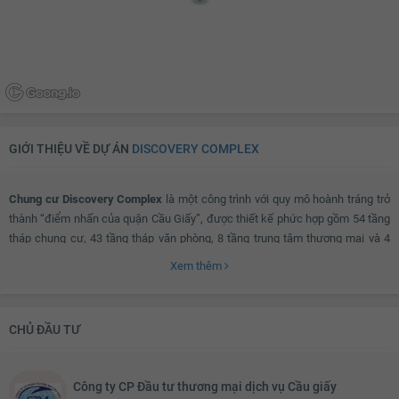
GIỚI THIỆU VỀ DỰ ÁN
DISCOVERY COMPLEX
Chung cư Discovery Complex
là một công trình với quy mô hoành tráng trở
thành “điểm nhấn của quận Cầu Giấy”, được thiết kế phức hợp gồm 54 tầng
tháp chung cư, 43 tầng tháp văn phòng, 8 tầng trung tâm thương mại và 4
tầng cây xanh.
Xem thêm
Đặc biệt, tuyến đường sắt trên cao đầu tiên tại Việt Nam kết nối trực tiếp ga
CHỦ ĐẦU TƯ
số 7 từ nhiều điểm khác nhau trong thành phố đến thẳng tầng 2 trung tâm
thương mại của tòa nhà. Các căn hộ trong tòa tháp chung cư thiết kế theo
phong cách Châu Âu, tất cả các phòng đều có mặt thoáng đón gió và nắng
Công ty CP Đầu tư thương mại dịch vụ Cầu giấy
từ ban công lớn.