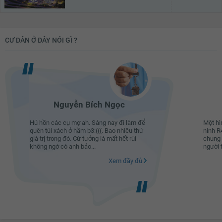
CƯ DÂN Ở ĐÂY NÓI GÌ ?
Nguyễn Bích Ngọc
Hú hồn các cụ mợ ah. Sáng nay đi làm để
Một hì
quên túi xách ở hầm b3:(((. Bao nhiêu thứ
ninh R4
giá trị trong đó. Cứ tưởng là mất hết rùi
chung 
không ngờ có anh bảo...
người t
Xem đầy đủ