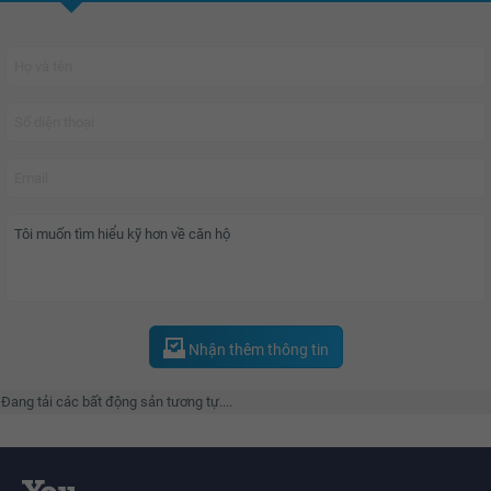
Căn hộ tại dự án
Vinhomes Royal City
có diện tích mặt bằng đa dạng từ 88,3
m2 đến 221.4 m2 với 39 loại căn hộ phù hợp cho các gia đình trẻ cũng như
gia đình nhiều thế hệ. Cư dân tại đây đa phần là những cư dân trẻ thành đạt
và người nước ngoài, chủ yếu là Hàn Quốc định cư và làm việc tại Việt Nam.
Gây ấn tượng ngay từ cái nhìn đầu tiên là cổng chào được thiết kế hết sức
độc đáo, quảng trường rộng tới 30.000 m2 với tác phẩm điêu khắc nghệ
thuật làm từ đá nguyên khối theo phong cách hoàng gia Châu Âu tạo nên nét
đẹp tổng thể sang trọng.
Royal City
là một trong những khu đô thị cao cấp kiểu mẫu đầu tiên của Thủ
Đô, gồm 6 tòa chung cư hình cánh cung ôm lấy quảng trường, tiện ích nổi
bật với trung tâm thương mại Vincom Mega Mall , Phố ẩm thực hơn 200 nhà
Nhận thêm thông tin
hàng, trường học quốc tế BVIS, phòng khám đa khoa quốc tế Vinmec, sân
trượt băng trong nhà đầu tiên tại Việt Nam, bãi đỗ xe ngầm rộng hơn 300.000
Đang tải các bất động sản tương tự....
m2,…