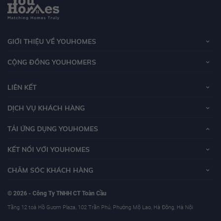
Chủ đầu tư?
Chủ đầu tư dự án Royal City là Tập đoàn Vingroup, đây là tập đoàn kinh tế tư
GIỚI THIỆU VỀ YOUHOMES
nhấn lớn nhất Việt Nam hiện nay. Những ngày cuối năm 2010 chủ đầu tư dự
án Royal City là Vingroup đã triển khai xây dựng dự án khu đô thị phức hợp
CỘNG ĐỒNG YOUHOMERS
quy mô lớn nhất tại Hà Nội là Royal City.
LIÊN KẾT
Đánh giá từ YouHomes, dự án với vị trí trung tâm thuận tiện di chuyển cùng
DỊCH VỤ KHÁCH HÀNG
với hệ thống tiện ích và hạ tầng đồng bộ như xe buýt, đường sắt trên cao
tuyến Cát Linh - Hà Đông,.. là nơi chủ nhân có thể thoải mái sinh sống cũng
TẢI ỨNG DỤNG YOUHOMES
như kinh doanh cho thuê căn hộ tại đây.
KẾT NỐI VỚI YOUHOMES
CHĂM SÓC KHÁCH HÀNG
© 2026 - Công Ty TNHH CT Toàn Cầu
Tầng 12 toà Hồ Gươm Plaza, 102 Trần Phú, Phường Mộ Lao, Hà Đông, Hà Nội