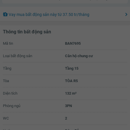
Vay mua bất động sản này
từ
37.50 tr
/tháng
Thông tin bất động sản
Mã tin
BAN7695
Loại bất động sản
Căn hộ chung cư
Tầng
Tầng 15
Tòa
TÒA R5
Diện tích
132 m²
Phòng ngủ
3PN
WC
2