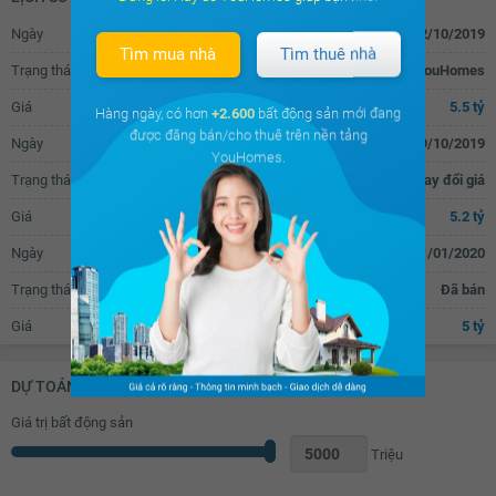
Bồn rửa mặt
Chắn ban công
Ngày
22/10/2019
Tìm mua nhà
Tìm thuê nhà
Trạng thái
Đăng tin bán trên YouHomes
Giá
5.5 tỷ
Hàng ngày, có hơn
+2.600
bất động sản mới đang
được đăng bán/cho thuê trên nền tảng
Ngày
29/10/2019
YouHomes.
Trạng thái
Thay đổi giá
Giá
5.2 tỷ
Ngày
01/01/2020
Trạng thái
Đã bán
Giá
5 tỷ
DỰ TOÁN KHOẢN VAY (ĐƠN VỊ: VNĐ)
Giá trị bất động sản
Triệu