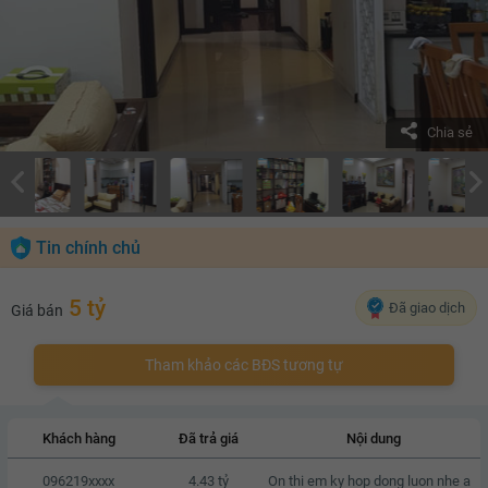
Chia sẻ
Tin chính chủ
5 tỷ
Đã giao dịch
Giá bán
Tham khảo các BĐS tương tự
Khách hàng
Đã trả giá
Nội dung
096219xxxx
4.43 tỷ
On thi em ky hop dong luon nhe a