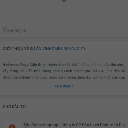
GIỚI THIỆU VỀ DỰ ÁN
VINHOMES ROYAL CITY
Vinhomes Royal City
được mệnh danh là một “thành phố châu Âu thu nhỏ”,
xây dựng với kiến trúc mang phong cách hoàng gia Châu Âu, cư dân sẽ
được trải nghiệm một cuộc sống sang trọng, hiện đại với nội thất cao cấp
bằng đá và gỗ tự nhiên, hệ thống rèm cửa cảm ứng và tự động điều khiển từ
Xem thêm
xa, đồng thời tiết kiệm năng lượng. Hệ thống chuông hình ảnh, chốt khóa
điện, cổng camera chip điện tử, phòng cháy chữa cháy đạt tiêu chuẩn của
hiệp hội phòng cháy quốc gia Mỹ,…
CHỦ ĐẦU TƯ
Vinhomes Royal City ở đâu?
Tập đoàn Vingroup - Công ty CP Đầu tư và Phát triển Địa