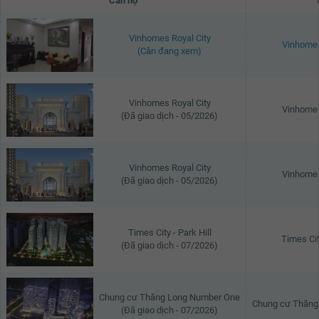
Căn hộ
Vinhomes Royal City
Vinhomes
(Căn đang xem)
Vinhomes Royal City
Vinhomes
(Đã giao dịch - 05/2026)
Vinhomes Royal City
Vinhomes
(Đã giao dịch - 05/2026)
Times City - Park Hill
Times City
(Đã giao dịch - 07/2026)
Chung cư Thăng Long Number One
Chung cư Thăng
(Đã giao dịch - 07/2026)