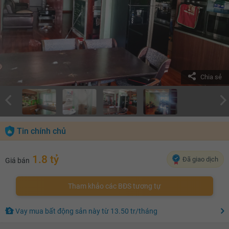
Chia sẻ
Tin chính chủ
1.8 tỷ
Đã giao dịch
Giá bán
Tham khảo các BĐS tương tự
Vay mua bất động sản này
từ
13.50 tr
/tháng