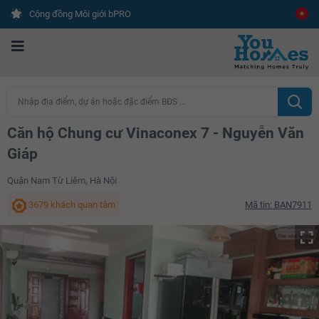
Cộng đồng Môi giới bPRO
Nhập địa điểm, dự án hoặc đặc điểm BĐS ...
Căn hộ Chung cư Vinaconex 7 - Nguyễn Văn
Giáp
Quận Nam Từ Liêm, Hà Nội
3679 khách quan tâm
Mã tin: BAN7911