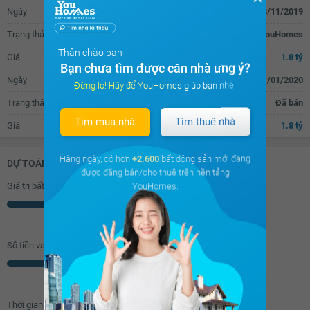
Ngày
08/11/2019
Bàn sơ chế thức ăn
Máy hút mùi
Trạng thái
Đăng tin bán trên YouHomes
Vách kính nhà tắm
Thân chào bạn
Giá
1.8 tỷ
Bạn chưa tìm được căn nhà ưng ý?
Ngày
01/01/2020
Đừng lo! Hãy để YouHomes giúp bạn nhé.
Trạng thái
Đã bán
Tìm mua nhà
Tìm thuê nhà
Giá
1.8 tỷ
Hàng ngày, có hơn
+2.600
bất động sản mới đang
DỰ TOÁN KHOẢN VAY (ĐƠN VỊ: VNĐ)
được đăng bán/cho thuê trên nền tảng
Giá trị bất động sản
YouHomes.
Triệu
Số tiền vay (
70
%/GTNĐ)
Triệu
Thời gian vay