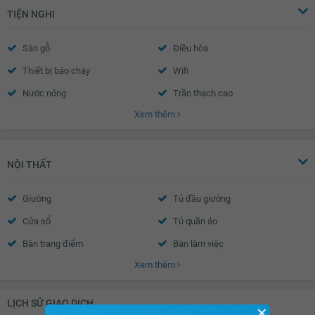
TIỆN NGHI
Sàn gỗ
Điều hòa
Thiết bị báo cháy
Wifi
Nước nóng
Trần thạch cao
Xem thêm
Tường sơn bả
NỘI THẤT
Giường
Tủ đầu giường
Cửa sổ
Tủ quần áo
Bàn trang điểm
Bàn làm việc
Xem thêm
Bàn học
Bếp từ âm
Lò nướng
Tủ bếp
LỊCH SỬ GIAO DỊCH
✕
Bồn rửa bát đôi
Bàn ăn