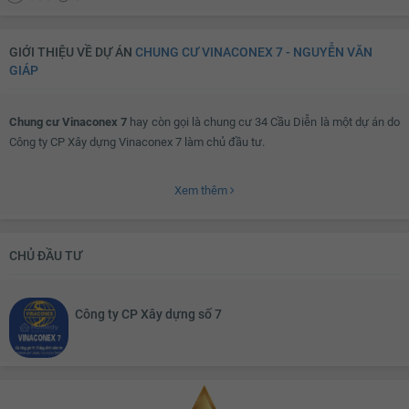
GIỚI THIỆU VỀ DỰ ÁN
CHUNG CƯ VINACONEX 7 - NGUYỄN VĂN
GIÁP
Chung cư Vinaconex 7
hay còn gọi là chung cư 34 Cầu Diễn là một dự án do
Công ty CP Xây dựng Vinaconex 7 làm chủ đầu tư.
Xem thêm
Dự án
chung cư Vinaconex 7
được đầu tư trên diện tích xây dựng 1.385m2
quy hoạch trên tòa nhà 27 tầng nổi, 02 tầng hầm. Chung cư Vinaconex 7
cung cấp cho thị trường nhiều diện tích căn hộ linh hoạt từ 75,5 - 129m2 có
CHỦ ĐẦU TƯ
từ 2-3 phòng ngủ, đáp ứng đa dạng về nhu cầu sử dụng của cư dân hiện đại
cùng thiết kế hiện đại và tinh tế, Vinaconex 7 hứa hẹn mang đến một không
gian sống tiện nghi cho mọi cư dân thành phố.
Công ty CP Xây dựng số 7
Chung cư Vinaconex 7
hiện đã bàn giao và đi vào sử dụng. Các cư dân tại
chung cư Vinaconex 7 Cầu Diễn
sẽ được hưởng trọn hệ thống tiện ích ngoại
khu bởi các dự án lớn kế cận như: Khu đô thị Mỹ Đình 1,... với nhiều tiện ích