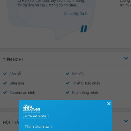
từ Park10, trời mưa, tay xách nách mang,
xuống t
tôi đã làm rơi cái ví trong đó có điện...
bv P5 - 
Xem đầy đủ
TIỆN NGHI
Sàn gỗ
Sàn đá
Điều hòa
Thiết bị báo cháy
Camera an ninh
Nhà thông minh
Xem thêm
Wifi
Truyền hình Cáp
✕
Nước nóng
Trần thạch cao
Tường sơn bả
Vách kính mặt tiền
NỘI THẤT
Thân chào bạn
Khóa cửa vân tay- mã số
Chuông hình