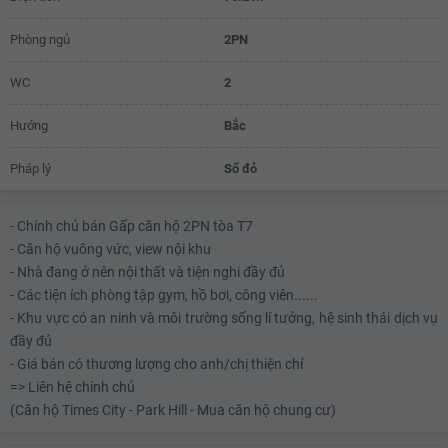
Phòng ngủ
2PN
WC
2
Hướng
Bắc
Pháp lý
Sổ đỏ
- Chính chủ bán Gấp căn hộ 2PN tòa T7
- Căn hộ vuông vức, view nội khu
- Nhà đang ở nên nội thất và tiện nghi đầy đủ
- Các tiện ích phòng tập gym, hồ bơi, công viên......
- Khu vực có an ninh và môi trường sống lí tưởng, hệ sinh thái dịch vụ
đầy đủ
- Giá bán có thương lượng cho anh/chị thiện chí
=> Liên hệ chính chủ
(Căn hộ Times City - Park Hill - Mua căn hộ chung cư)