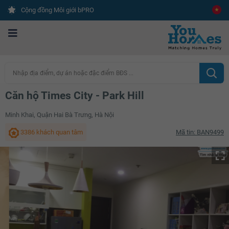
Cộng đồng Môi giới bPRO
Nhập địa điểm, dự án hoặc đặc điểm BĐS ...
Căn hộ Times City - Park Hill
Minh Khai, Quận Hai Bà Trưng, Hà Nội
3386 khách quan tâm
Mã tin: BAN9499