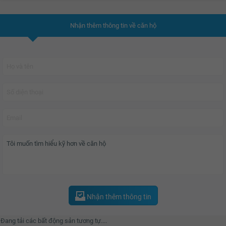
trường mầm non đạt chuẩn quốc tế; Vườn dưỡng sinh trên cao hiện đại...
Nhận thêm thông tin về căn hộ
Bao gồm 7 tòa tháp, các căn hộ
Times City Park Hill
đều có thiết kế Smart
homes, với chất liệu chủ đạo là kính cao cấp chiếm đến 70% diện tích mặt
của tòa nhà để đem thiên nhiên vào từng không gian sống và mở rộng tầm
nhìn xuống khoảng xanh bao la của toàn bộ quần thể.
Theo YouHomes đánh giá đây sẽ là cơ hội sở hữu ngôi nhà lý tưởng giữa
lòng thành phố.
Nhận thêm thông tin
Đang tải các bất động sản tương tự....