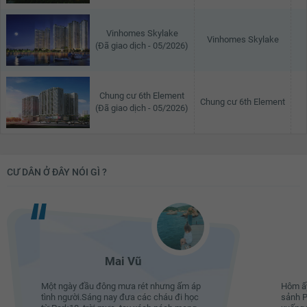
Vinhomes Skylake
Vinhomes Skylake
(Đã giao dịch - 05/2026)
Chung cư 6th Element
Chung cư 6th Element
(Đã giao dịch - 05/2026)
CƯ DÂN Ở ĐÂY NÓI GÌ ?
Mai Vũ
Một ngày đầu đông mưa rét nhưng ấm áp
Hôm ấy
tình người.Sáng nay đưa các cháu đi học
sảnh P