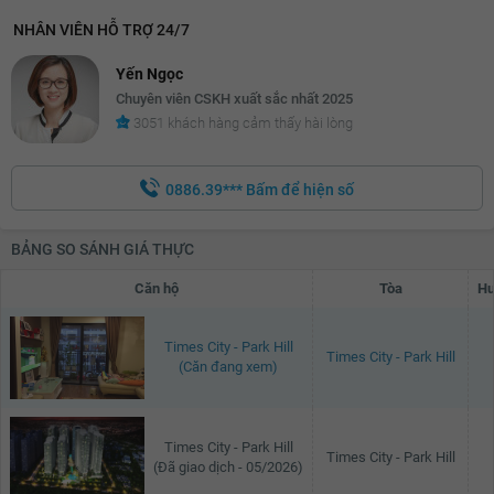
NHÂN VIÊN HỖ TRỢ 24/7
Yến Ngọc
Chuyên viên CSKH xuất sắc nhất 2025
3051 khách hàng cảm thấy hài lòng
0886.39***
Bấm để hiện số
BẢNG SO SÁNH GIÁ THỰC
Căn hộ
Tòa
Hư
Times City - Park Hill
Times City - Park Hill
(Căn đang xem)
Times City - Park Hill
Times City - Park Hill
(Đã giao dịch - 05/2026)