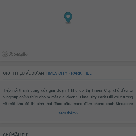
GIỚI THIỆU VỀ DỰ ÁN
TIMES CITY - PARK HILL
Tiếp nối thành công của giai đoạn 1 khu đô thị Times City, chủ đầu tư
Vingroup chính thức cho ra mắt giai đoạn 2
Time City Park Hill
với ý tưởng
về một khu đô thị sinh thái đẳng cấp, mang đậm phong cách Singapore
cùng tiêu chí về một phong cách “sống resort trong lòng đô thị”.
Xem thêm
Nằm trong quần thể Khu đô thị đáng sống nhất Việt Nam – dự án thừa
CHỦ ĐẦU TƯ