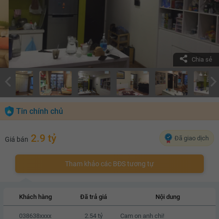
Chia sẻ
Tin chính chủ
2.9 tỷ
Đã giao dịch
Giá bán
Tham khảo các BĐS tương tự
Khách hàng
Đã trả giá
Nội dung
038638xxxx
2.54 tỷ
Cam on anh chi!