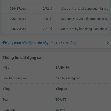
034487xxxx
2.72 tỷ
Chao anh chi, toi dang quan tam den can nha cua anh chi, neu anh chi co thien chi ban thi chung ta co the lien he va trao doi truc tiep voi nhau.
096348xxxx
2.6 tỷ
Ket ban zalo voi e de trao doi dx k a
090279xxxx
2.71 tỷ
On thi em ky hop dong luon nhe a
Vay mua bất động sản này
từ
21.75 tr
/tháng
Thông tin bất động sản
Mã tin
BAN9499
Loại bất động sản
Căn hộ chung cư
Tầng
Tầng 22
Tòa
TÒA T7
Diện tích
76.2 m²