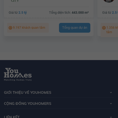
Giá từ
2.5 tỷ
Tổng diện tích:
443.000 m²
Giá từ
2.5 
Tổng quan dự án
9.197 khách quan tâm
1.356 k
tâm
GIỚI THIỆU VỀ YOUHOMES
CỘNG ĐỒNG YOUHOMERS
LIÊN KẾT