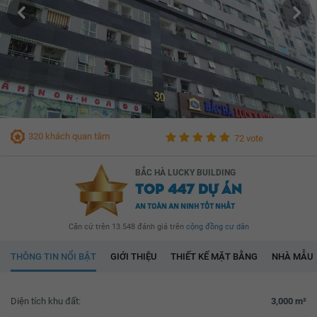
320 khách quan tâm
72 vote
BẮC HÀ LUCKY BUILDING
TOP 447 DỰ ÁN
AN TOÀN AN NINH TỐT NHẤT
Căn cứ trên 13.548 đánh giá trên
cộng đồng cư dân
THÔNG TIN NỔI BẬT
GIỚI THIỆU
THIẾT KẾ MẶT BẰNG
NHÀ MẪU
Diện tích khu đất:
3,000 m²