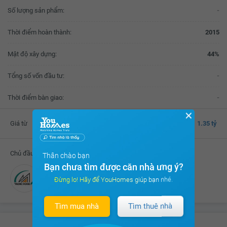
Số lượng sản phẩm:
-
Thời điểm hoàn thành:
2015
Mật độ xây dựng:
44%
Tổng số vốn đầu tư:
-
Thời điểm bàn giao:
-
✕
Giá từ
1.35 tỷ
Chủ đầu tư
Thân chào bạn
Bạn chưa tìm được căn nhà ưng ý?
Công ty CP phát triển nhà Thủ Đức
Đừng lo! Hãy để YouHomes giúp bạn nhé.
Tìm mua nhà
Tìm thuê nhà