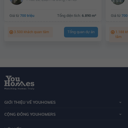
Giá từ
700 triệu
Tổng diện tích:
6.890 m²
Giá từ
700 
Tổng quan dự án
3.500 khách quan tâm
1.188 k
tâm
GIỚI THIỆU VỀ YOUHOMES
CỘNG ĐỒNG YOUHOMERS