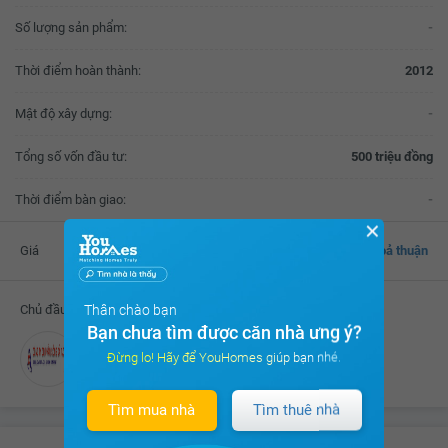
Số lượng sản phẩm:
-
Thời điểm hoàn thành:
2012
Mật độ xây dựng:
-
Tổng số vốn đầu tư:
500 triệu đồng
Thời điểm bàn giao:
-
✕
Giá
Thoả thuận
Thân chào bạn
Chủ đầu tư
Bạn chưa tìm được căn nhà ưng ý?
Đừng lo! Hãy để YouHomes giúp bạn nhé.
Công ty Cổ phần Sông Đà 1.01
Tìm mua nhà
Tìm thuê nhà