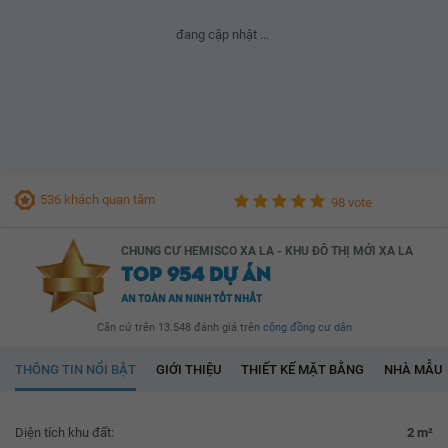
đang cập nhật ...
536 khách quan tâm
98 vote
CHUNG CƯ HEMISCO XA LA - KHU ĐÔ THỊ MỚI XA LA
TOP 954 DỰ ÁN
AN TOÀN AN NINH TỐT NHẤT
Căn cứ trên 13.548 đánh giá trên
cộng đồng cư dân
THÔNG TIN NỔI BẬT
GIỚI THIỆU
THIẾT KẾ MẶT BẰNG
NHÀ MẪU
Diện tích khu đất:
2 m²