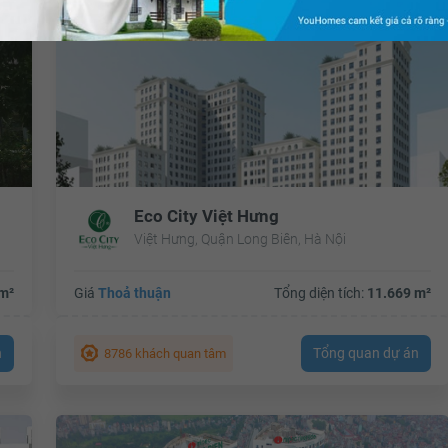
Eco City Việt Hưng
Việt Hưng, Quận Long Biên, Hà Nội
m²
Giá
Thoả thuận
Tổng diện tích:
11.669 m²
n
Tổng quan dự án
8786 khách quan tâm