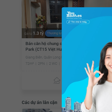
1.3 tỷ
Thương lượng
Giá từ
Bán căn hộ chung cư Chung cư Việt Hưng Gre
Park (CT15 Việt Hưng) - Khu đô thị Việt Hưng
Giang Biên, Quận Long Biên, Hà Nội
72m²
2PN
2 WC
Tây Nam
Chưa có
ưu đãi
Các dự án lân cận