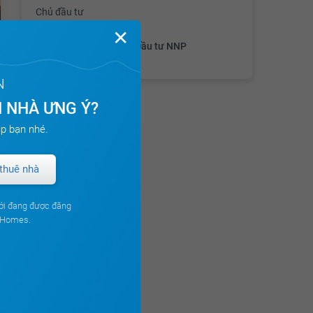
Chủ đầu tư
✕
Công ty CP Đầu tư NNP
N
 NHÀ ƯNG Ý?
p bạn nhé.
thuê nhà
ới đang được đăng
ouHomes.