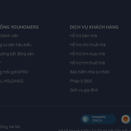
ĐỒNG YOUHOMERS
DỊCH VỤ KHÁCH HÀNG
 thành viên
Hỗ trợ bán nhà
 cư dân tiêu biểu
Hỗ trợ cho thuê nhà
trường bất động sản
Hỗ trợ tìm mua nhà
T
Hỗ trợ tìm thuê nhà
g môi giới bPRO
Bảo hiểm nhà tư nhân
AL HOLDINGS
Pháp lý BĐS
Dịch vụ gia đình
Đông, Hà Nội
Sở Kế Hoạch & Ðầu Tư TP Hà Nội Cấp giấy 