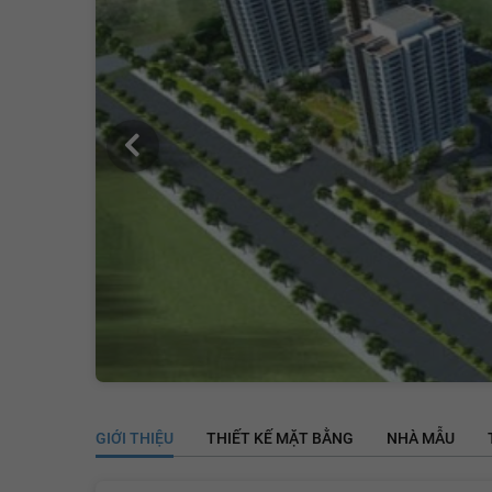
GIỚI THIỆU
THIẾT KẾ MẶT BẰNG
NHÀ MẪU