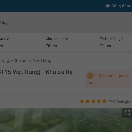
s
+600
Kết nối thành công
Cộng đồng 
Blog
vực
Chủ đầu tư
Phân khúc giá
cả
Tất cả
Tất cả
ưng) - Khu đô thị Việt Hưng
T15 Việt Hưng) - Khu đô thị
1.359 khách quan
tâm
565 đánh giá