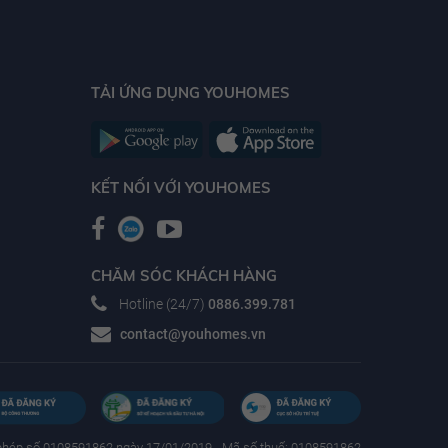
TẢI ỨNG DỤNG YOUHOMES
KẾT NỐI VỚI YOUHOMES
CHĂM SÓC KHÁCH HÀNG
Hotline (24/7)
0886.399.781
contact@youhomes.vn
phép số 0108591862 ngày 17/01/2019 - Mã số thuế: 0108591862