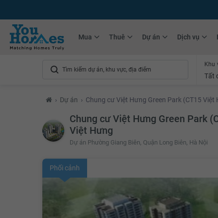
+75.000
Tin đăng mới hàng tháng
+10.000
Thành viên Youhomer
Mua
Thuê
Dự án
Dịch vụ
Khu 
Tất 
›
Dự án
›
Chung cư Việt Hưng Green Park (CT15 Việt H
Chung cư Việt Hưng Green Park (C
Việt Hưng
Dự án Phường Giang Biên, Quận Long Biên, Hà Nội
Phối cảnh