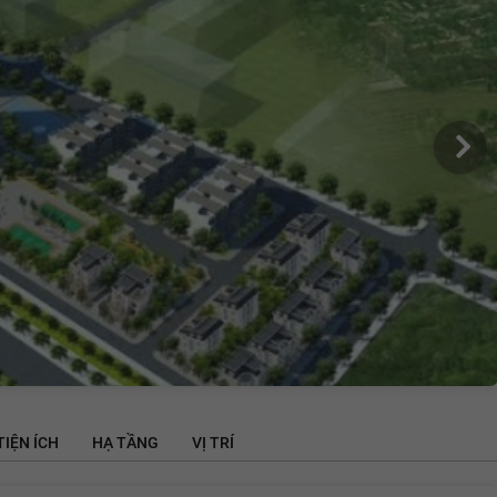
TIỆN ÍCH
HẠ TẦNG
VỊ TRÍ