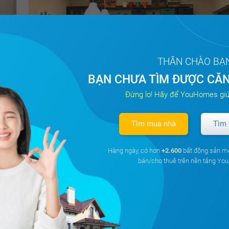
THÂN CHÀO BẠ
1.8 tỷ
Thương lượng
Giá từ
BẠN CHƯA TÌM ĐƯỢC CĂN
en
Bán căn hộ chung cư Chung cư Việt Hưng Green
Đừng lo! Hãy để YouHomes giú
Park (CT15 Việt Hưng) - Khu đô thị Việt Hưng
Giang Biên, Quận Long Biên, Hà Nội
Tìm mua nhà
Tìm 
75m²
2PN
2 WC
Tây Nam
Hàng ngày, có hơn
+2.600
bất động sản m
bán/cho thuê trên nền tảng Y
Chưa có
ưu đãi
Tất cả