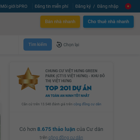
Môi giới bPRO
Đăng tin miễn phí
Đăng ký
Đăng nhập
Bán nhà nhanh
Cho thuê nhà nhanh
Tìm kiếm
Chọn lại
CHUNG CƯ VIỆT HƯNG GREEN
PARK (CT15 VIỆT HƯNG) - KHU ĐÔ
THỊ VIỆT HƯNG
TOP 201 DỰ ÁN
AN TOÀN AN NINH TỐT NHẤT
Căn cứ trên 13.548 đánh giá trên
cộng đồng cư dân
Có hơn
8.675 thảo luận
của Cư dân
trên
cộng đồng cư dân