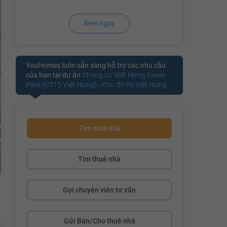
Xem ngay
YouHomes luôn sẵn sàng hỗ trợ các nhu cầu
của bạn tại dự án
Chung cư Việt Hưng Green
Park (CT15 Việt Hưng) - Khu đô thị Việt Hưng
Tìm mua nhà
Tìm thuê nhà
Gọi chuyên viên tư vấn
Gửi Bán/Cho thuê nhà