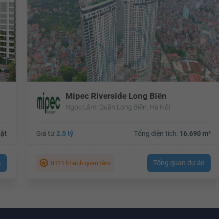
Mipec Riverside Long Biên
Ngọc Lâm, Quận Long Biên, Hà Nội
ật
Giá từ
2.5 tỷ
Tổng diện tích:
16.690 m²
n
Tổng quan dự án
8111 khách quan tâm