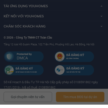
TẢI ỨNG DỤNG YOUHOMES
KẾT NỐI VỚI YOUHOMES
CHĂM SÓC KHÁCH HÀNG
© 2026 - Công Ty TNHH CT Toàn Cầu
Tầng 12 toà Hồ Gươm Plaza, 102 Trần Phú, Phường Mộ Lao, Hà Đông, Hà Nội
Sở Kế Hoạch & Ðầu Tư TP Hà Nội Cấp giấy phép số 0108591862 ngày
17/01/2019 - Mã số thuế: 0108591862
Gọi chuyên viên tư vấn
Tìm mua BĐS tại dự án
YouHomes.Vn - Website mua bán, cho thuê bất động sản uy tín tại Việt nam