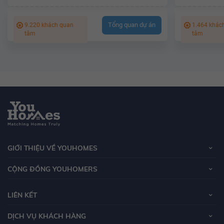
Tổng quan dự án
9.220 khách quan
1.464 khác
tâm
tâm
GIỚI THIỆU VỀ YOUHOMES
CỘNG ĐỒNG YOUHOMERS
LIÊN KẾT
DỊCH VỤ KHÁCH HÀNG