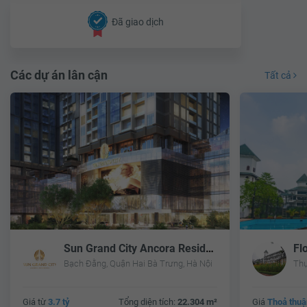
Đã giao dịch
Các dự án lân cận
Tất cả
Sun Grand City Ancora Residence
Fl
Bạch Đằng, Quận Hai Bà Trưng, Hà Nội
Thụ
Giá từ
3.7 tỷ
Tổng diện tích:
22.304 m²
Giá
Thoả thuậ