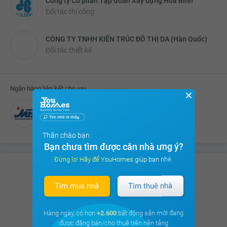
Công ty Cổ phần Tập đoàn Xây dựng Hòa Bình
Đối tác thi công
CÔNG TY TNHH KIẾN TRÚC ĐÔ THỊ DA (Hàn Quốc)
Đối tác thiết kế
Ngân hàng liên kết cho vay
✕
Ngân hàng MBbank
Thân chào bạn
Bạn chưa tìm được căn nhà ưng ý?
Đừng lo! Hãy để YouHomes giúp bạn nhé.
Có hơn
8.675 thảo luận
của Cư dân
Tìm mua nhà
Tìm thuê nhà
trên
cộng đồng cư dân
Hàng ngày, có hơn
+2.600
bất động sản mới đang
Xem ngay
được đăng bán/cho thuê trên nền tảng