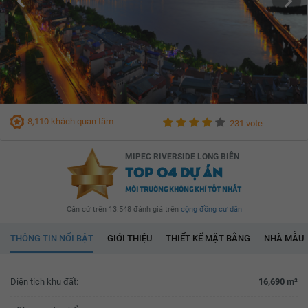
8,110 khách quan tâm
231 vote
MIPEC RIVERSIDE LONG BIÊN
TOP 04 DỰ ÁN
MÔI TRƯỜNG KHÔNG KHÍ TỐT NHẤT
Căn cứ trên 13.548 đánh giá trên
cộng đồng cư dân
THÔNG TIN NỔI BẬT
GIỚI THIỆU
THIẾT KẾ MẶT BẰNG
NHÀ MẪU
Diện tích khu đất:
16,690 m²