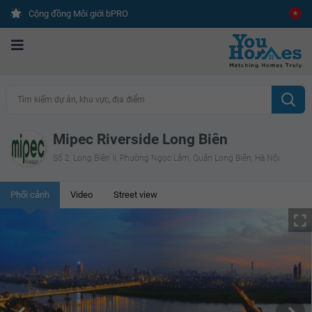
Cộng đồng Môi giới bPRO
Tìm kiếm dự án, khu vực, địa điểm
Mipec Riverside Long Biên
Số 2, Long Biên II, Phường Ngọc Lâm, Quận Long Biên, Hà Nội
Phối cảnh
Video
Street view