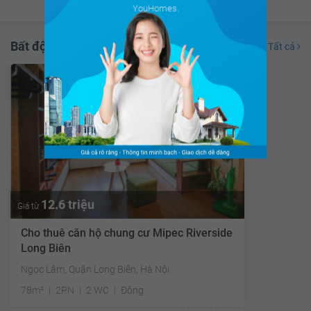
YouHomes.
Bất động sản đang cho thuê
Tất cả
12.6 triệu
Giá từ
Cho thuê căn hộ chung cư Mipec Riverside
Long Biên
Ngọc Lâm, Quận Long Biên, Hà Nội
78m²
2PN
2 WC
Đông