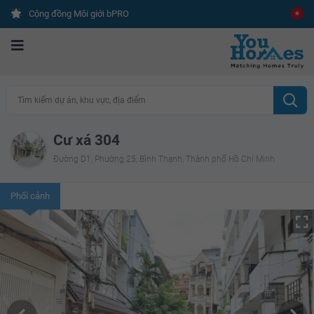
Cộng đồng Môi giới bPRO
Tìm kiếm dự án, khu vực, địa điểm
Cư xá 304
Đường D1, Phường 25, Bình Thạnh, Thành phố Hồ Chí Minh
Phối cảnh