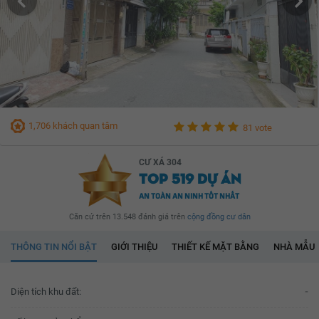
1,706 khách quan tâm
81 vote
CƯ XÁ 304
TOP 519 DỰ ÁN
AN TOÀN AN NINH TỐT NHẤT
Căn cứ trên 13.548 đánh giá trên
cộng đồng cư dân
THÔNG TIN NỔI BẬT
GIỚI THIỆU
THIẾT KẾ MẶT BẰNG
NHÀ MẪU
Diện tích khu đất:
-