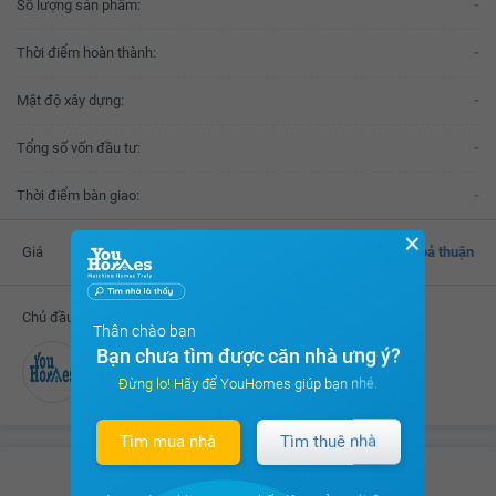
Số lượng sản phẩm:
-
Thời điểm hoàn thành:
-
Mật độ xây dựng:
-
Tổng số vốn đầu tư:
-
Thời điểm bàn giao:
-
✕
Giá
Thoả thuận
Chủ đầu tư
Thân chào bạn
Bạn chưa tìm được căn nhà ưng ý?
Đang cập nhật
Đừng lo! Hãy để YouHomes giúp bạn nhé.
Tìm mua nhà
Tìm thuê nhà