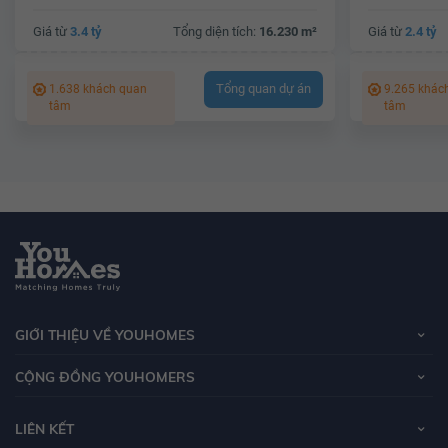
Giá từ
3.4 tỷ
Tổng diện tích:
16.230 m²
Giá từ
2.4 tỷ
Tổng quan dự án
1.638 khách quan
9.265 khác
tâm
tâm
GIỚI THIỆU VỀ YOUHOMES
CỘNG ĐỒNG YOUHOMERS
LIÊN KẾT