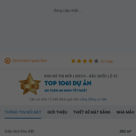
đang cập nhật ...
265 khách quan tâm
57 vote
KHU ĐÔ THỊ MỚI LIDECO - BẮC QUỐC LỘ 32
TOP 1061 DỰ ÁN
AN TOÀN AN NINH TỐT NHẤT
Căn cứ trên 13.548 đánh giá trên
cộng đồng cư dân
THÔNG TIN NỔI BẬT
GIỚI THIỆU
THIẾT KẾ MẶT BẰNG
NHÀ MẪU
Diện tích khu đất:
382 m²