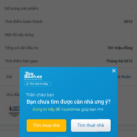
Số lượng sản phẩm:
-
Thời điểm hoàn thành:
2012
Mật độ xây dựng:
-
Tổng số vốn đầu tư:
781 triệu đồng
Thời điểm bàn giao:
Tháng 04/2012
✕
Giá
Thoả thuận
Thân chào bạn
Chủ đầu tư
Bạn chưa tìm được căn nhà ưng ý?
Đừng lo! Hãy để YouHomes giúp bạn nhé.
Công ty CP Phát triển Đô thị Từ Liêm
Tìm mua nhà
Tìm thuê nhà