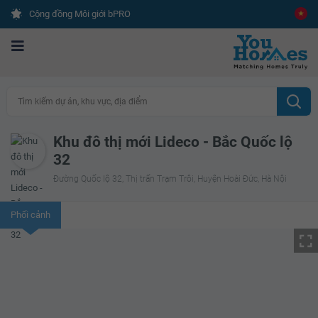
Cộng đồng Môi giới bPRO
Tìm kiếm dự án, khu vực, địa điểm
Khu đô thị mới Lideco - Bắc Quốc lộ
32
Đường Quốc lộ 32, Thị trấn Trạm Trôi, Huyện Hoài Đức, Hà Nội
Phối cảnh