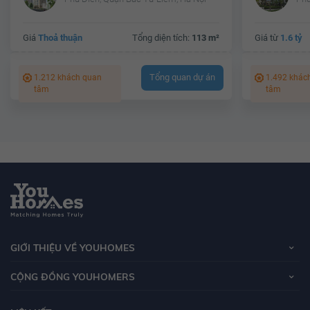
Giá
Thoả thuận
Tổng diện tích:
113 m²
Giá từ
1.6 tỷ
Tổng quan dự án
1.212 khách quan
1.492 khác
tâm
tâm
GIỚI THIỆU VỀ YOUHOMES
CỘNG ĐỒNG YOUHOMERS