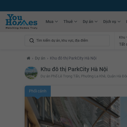
+75.000
Tin đăng mới hàng tháng
+10.000
Thành viên Youhomer
Mua
Thuê
Dự án
Dịch vụ
Khu 
Tất 
›
Dự án
›
Khu đô thị ParkCity Hà Nội
Khu đô thị ParkCity Hà Nội
Dự án Phố Lê Trọng Tấn, Phường La Khê, Quận Hà Đô
Phối cảnh