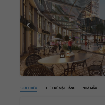
GIỚI THIỆU
THIẾT KẾ MẶT BẰNG
NHÀ MẪU