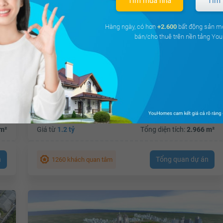
Tìm mua nhà
Tìm 
Hàng ngày, có hơn
+2.600
bất động sản m
bán/cho thuê trên nền tảng Y
Chung cư FLC Star Tower
Quang Trung, Quận Hà Đông, Hà Nội
m²
Giá từ
1.2 tỷ
Tổng diện tích:
2.966 m²
n
Tổng quan dự án
1260 khách quan tâm