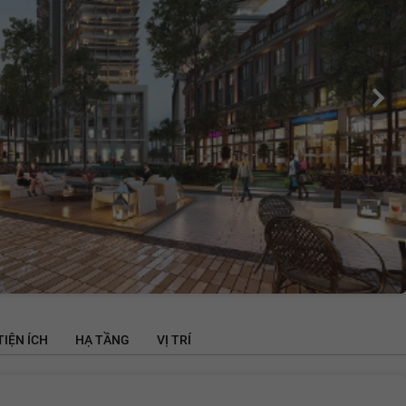
TIỆN ÍCH
HẠ TẦNG
VỊ TRÍ