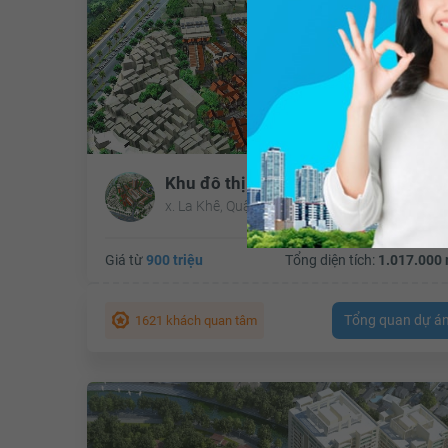
Khu đô thị mới La Khê
x. La Khê, Quận Hà Đông, Hà Nội
Giá từ
900 triệu
Tổng diện tích:
1.017.000 
Tổng quan dự á
1621 khách quan tâm