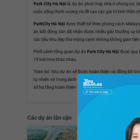
Park City Hà Nội
là dự án phức hợp nhà ở chung cư, bi
cuộc sống thịnh vượng và đề cao các giá trị tinh thần c
ParkCity Hà Nội
được thiết kế theo phong cách Malays
án bất động sản đã nhận được nhiều giải thưởng uy tí
các tiểu khu đẹp thơ mộng cạnh những không gian tiện
Phối cảnh tổng quan dự án
Park City Hà Nội
được quy h
15 loài hoa khác nhau.
Toàn bộ khu dự án sẽ được hoàn thiện và đồng bộ tron
tự nhiên và trong lành cho các cư dân thành thị, tổng 
sở hạ tầng hoàn thiện và các tiện ích đa dạng.
Các dự án lân cận