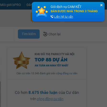
Môi giới bPRO
Đăng tin miễn phí
Đăng ký
Đăng nhập
✕
Gói dịch vụ CAM KẾT
BÁN ĐƯỢC NHÀ TRONG 3 THÁNG
Bán nhà nhanh
Cho thuê nhà nhanh
Liên hệ tư vấn
Tìm kiếm
Chọn lại
KHU ĐÔ THỊ PARKCITY HÀ NỘI
TOP 85 DỰ ÁN
AN TOÀN AN NINH TỐT NHẤT
Căn cứ trên 13.548 đánh giá trên
cộng đồng cư dân
Có hơn
8.675 thảo luận
của Cư dân
trên
cộng đồng cư dân