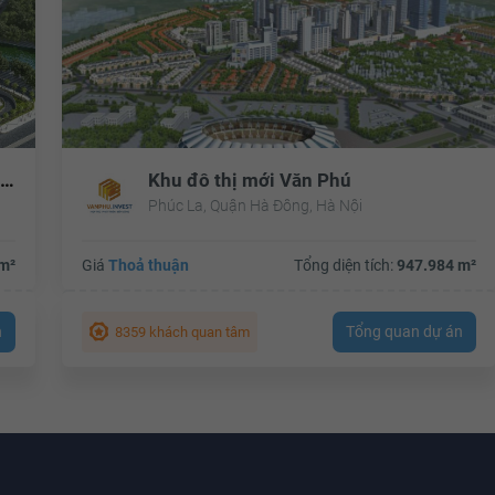
Chung cư The Pride - Khu đô thị Văn Khê
Khu đô thị mới Văn Phú
Phúc La, Quận Hà Đông, Hà Nội
m²
Giá
Thoả thuận
Tổng diện tích:
947.984 m²
n
Tổng quan dự án
8359 khách quan tâm