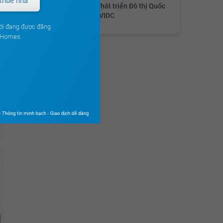
thuê nhà
Công ty CP Phát triển Đô thị Quốc
tế Việt Nam VIDC
ới đang được đăng
ouHomes.