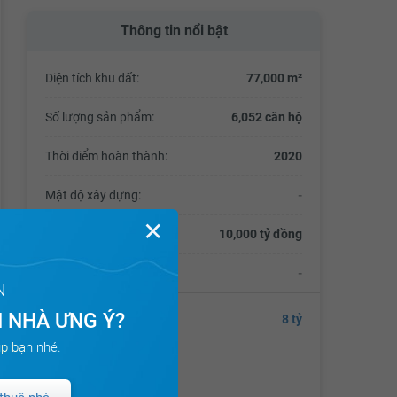
Thông tin nổi bật
Diện tích khu đất:
77,000 m²
Số lượng sản phẩm:
6,052 căn hộ
Thời điểm hoàn thành:
2020
Mật độ xây dựng:
-
✕
Tổng số vốn đầu tư:
10,000 tỷ đồng
Thời điểm bàn giao:
-
N
 NHÀ ƯNG Ý?
Giá từ
8 tỷ
p bạn nhé.
Chủ đầu tư