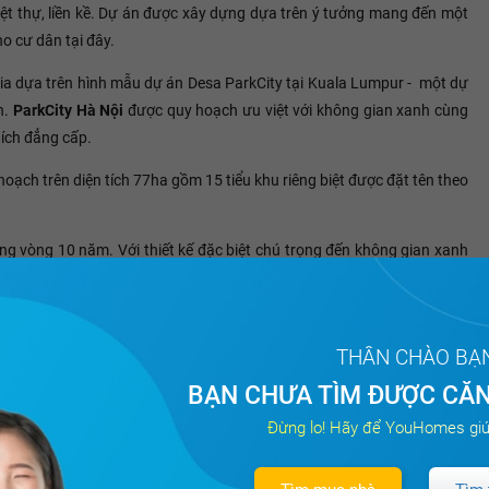
ệt thự, liền kề. Dự án được xây dựng dựa trên ý tưởng mang đến một
ho cư dân tại đây.
ia dựa trên hình mẫu dự án Desa ParkCity tại Kuala Lumpur - một dự
n.
ParkCity Hà Nội
được quy hoạch ưu việt với không gian xanh cùng
 ích đẳng cấp.
oạch trên diện tích 77ha gồm 15 tiểu khu riêng biệt được đặt tên theo
g vòng 10 năm. Với thiết kế đặc biệt chú trọng đến không gian xanh
thể khu đô thị là điểm nhấn mang đến một cuộc sống tiện nghi cùng cơ
THÂN CHÀO BẠ
BẠN CHƯA TÌM ĐƯỢC CĂN
Tất cả
Đừng lo! Hãy để YouHomes giú