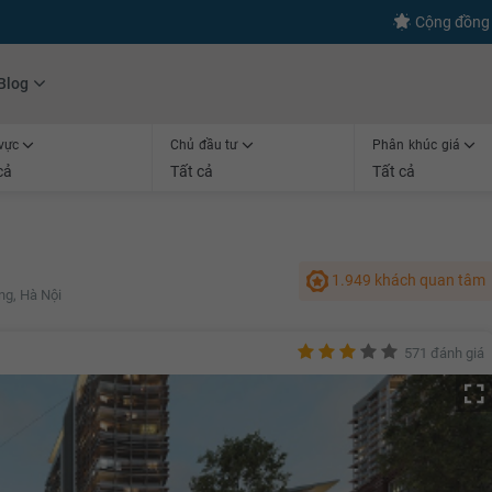
s
+600
Kết nối thành công
Cộng đồng 
Blog
vực
Chủ đầu tư
Phân khúc giá
cả
Tất cả
Tất cả
1.949 khách quan tâm
ng, Hà Nội
571 đánh giá