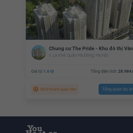
x. La Khê, Quận Hà Đông, Hà Nội
Giá từ
1.6 tỷ
Tổng diện tích:
28.984 
Tổng quan dự á
2653 khách quan tâm