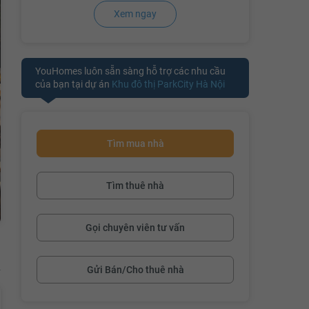
Xem ngay
YouHomes luôn sẵn sàng hỗ trợ các nhu cầu
của bạn tại dự án
Khu đô thị ParkCity Hà Nội
Tìm mua nhà
Tìm thuê nhà
Gọi chuyên viên tư vấn
Gửi Bán/Cho thuê nhà