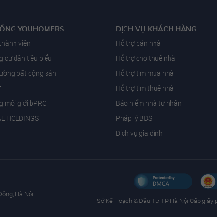
ĐỒNG YOUHOMERS
DỊCH VỤ KHÁCH HÀNG
 thành viên
Hỗ trợ bán nhà
 cư dân tiêu biểu
Hỗ trợ cho thuê nhà
trường bất động sản
Hỗ trợ tìm mua nhà
T
Hỗ trợ tìm thuê nhà
g môi giới bPRO
Bảo hiểm nhà tư nhân
AL HOLDINGS
Pháp lý BĐS
Dịch vụ gia đình
Đông, Hà Nội
Sở Kế Hoạch & Ðầu Tư TP Hà Nội Cấp giấy 