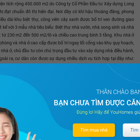
diện tích rộng 450.000 m2 do Công ty Cổ Phần Đầu tư Xây dựng Long
hị đạt chuẩn đô thị hiện đại. Nơi đây có khí hậu thoáng đãng, phong
u dài khu biệt thự, công viên cây xanh được bố trí ven đường giao
 kế với 3 mẫu nhà tiêu biểu: Biệt thự nhà vườn, nhà song sinh và nhà
ất từ 230 m2 đến 500 m2/lô và chiều cao trung bình 3 tầng. Khu nhà ở
hòng và nhà ở cao cấp được bố trí ngay lối cổng vào khu quy hoạch,
 nhà ở, chủ đầu tư còn chú trọng đầu tư vào xây dựng nhà điều hành,
oài ra, cư dân còn được sự dụng nhiều dịch vụ tích hợp tại đây như:
massage, spa...
THÂN CHÀO BẠ
Tất cả
BẠN CHƯA TÌM ĐƯỢC CĂN
Đừng lo! Hãy để YouHomes giú
Tìm mua nhà
Tìm 