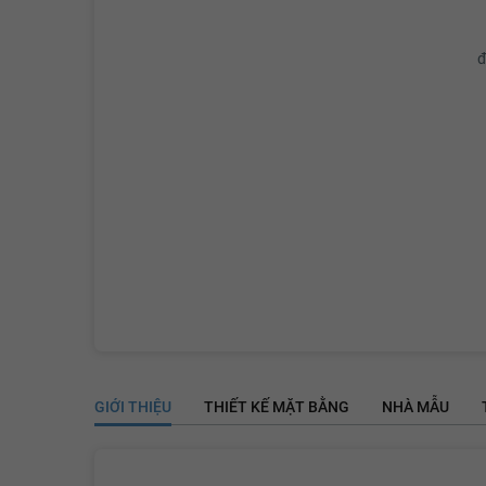
đ
GIỚI THIỆU
THIẾT KẾ MẶT BẰNG
NHÀ MẪU