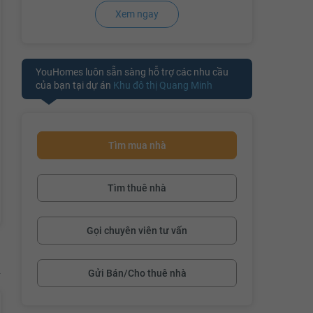
Xem ngay
đang cập nhậ
YouHomes luôn sẵn sàng hỗ trợ các nhu cầu
của bạn tại dự án
Khu đô thị Quang Minh
Tìm mua nhà
Tìm thuê nhà
Gọi chuyên viên tư vấn
Gửi Bán/Cho thuê nhà