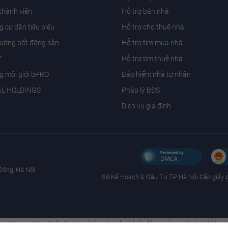
 thành viên
Hỗ trợ bán nhà
 cư dân tiêu biểu
Hỗ trợ cho thuê nhà
trường bất động sản
Hỗ trợ tìm mua nhà
T
Hỗ trợ tìm thuê nhà
g môi giới bPRO
Bảo hiểm nhà tư nhân
AL HOLDINGS
Pháp lý BĐS
Dịch vụ gia đình
Đông, Hà Nội
Sở Kế Hoạch & Ðầu Tư TP Hà Nội Cấp giấy 
ouHomes.Vn - Website mua bán, cho thuê bất động sản uy tín tại Việt n