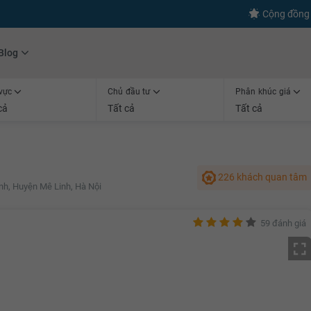
s
+600
Kết nối thành công
Cộng đồng 
Blog
vực
Chủ đầu tư
Phân khúc giá
cả
Tất cả
Tất cả
226 khách quan tâm
nh, Huyện Mê Linh, Hà Nội
59 đánh giá