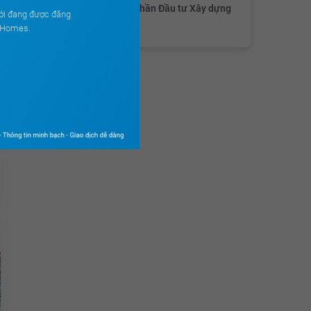
Công ty Cổ Phần Đầu tư Xây dựng
ới đang được đăng
Long Việt
ouHomes.