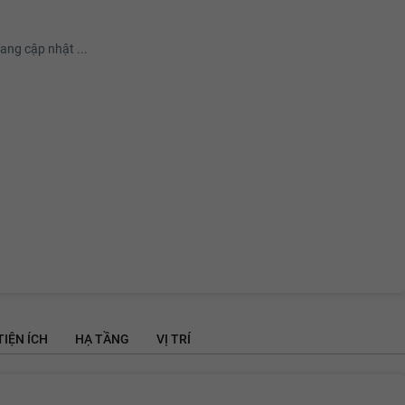
ang cập nhật ...
TIỆN ÍCH
HẠ TẦNG
VỊ TRÍ