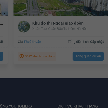
Khu đô thị Nam Thăng Long Ciputra Hanoi
Khu đô thị Ngoại giao đoàn
Xuân Tảo, Quận Bắc Từ Liêm, Hà Nội
ật
Giá
Thoả thuận
Tổng diện tích:
Cập nhật
n
Tổng quan dự án
5592 khách quan tâm
ĐỒNG YOUHOMERS
DỊCH VỤ KHÁCH HÀNG