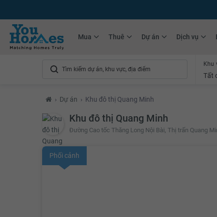
+75.000
Tin đăng mới hàng tháng
+10.000
Thành viên Youhomer
Mua
Thuê
Dự án
Dịch vụ
Khu 
Tất 
›
Dự án
›
Khu đô thị Quang Minh
Khu đô thị Quang Minh
Đường Cao tốc Thăng Long Nội Bài, Thị trấn Quang Mi
Phối cảnh