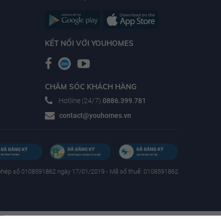
KẾT NỐI VỚI YOUHOMES
CHĂM SÓC KHÁCH HÀNG
Hotline (24/7)
0886.399.781
contact@youhomes.vn
phép số 0108591862 ngày 17/01/2019 - Mã số thuế: 0108591862
am