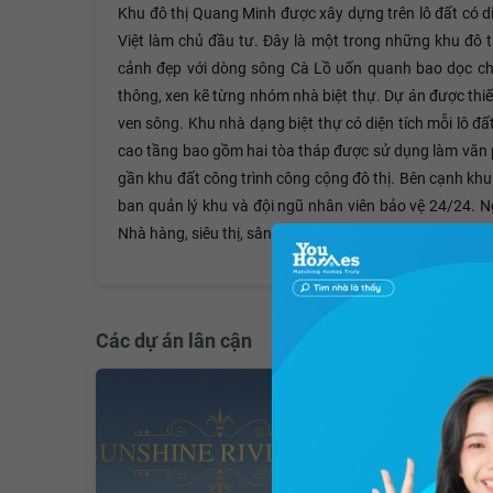
Khu đô thị Quang Minh được xây dựng trên lô đất có 
Việt làm chủ đầu tư. Đây là một trong những khu đô t
cảnh đẹp với dòng sông Cà Lồ uốn quanh bao dọc chiề
thông, xen kẽ từng nhóm nhà biệt thự. Dự án được thiết
ven sông. Khu nhà dạng biệt thự có diện tích mỗi lô đ
cao tầng bao gồm hai tòa tháp được sử dụng làm văn p
gần khu đất công trình công cộng đô thị. Bên cạnh khu
ban quản lý khu và đội ngũ nhân viên bảo vệ 24/24. Ng
Nhà hàng, siêu thị, sân golf, sân tennis, khu thể thao, 
Các dự án lân cận