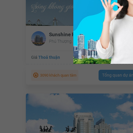
Sunshine Riverside
Phú Thượng, Tây Hồ, Hà Nội
Giá
Thoả thuận
Tổng diện tích:
Cập nh
Tổng quan dự á
3090 khách quan tâm