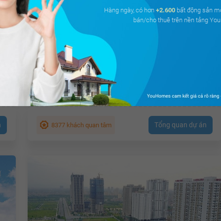
Hàng ngày, có hơn
+2.600
bất động sản m
bán/cho thuê trên nền tảng Y
Pentstudio Tây Hồ
Phú Thượng, Quận Tây Hồ, Hà Nội
ật
Giá từ
2.6 tỷ
Tổng diện tích:
2.758 m²
n
Tổng quan dự án
8377 khách quan tâm