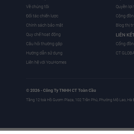
Về chúng tôi
Quyền lợi
Đối tác chiến lược
Cộng đồng
Chính sách bảo mật
Blog thị 
Quy chế hoạt động
LIÊN KẾ
Câu hỏi thường gặp
Cổng đồn
Hướng dẫn sử dụng
CT GLOB
Liên hệ với YouHomes
© 2026 - Công Ty TNHH CT Toàn Cầu
Tầng 12 toà Hồ Gươm Plaza, 102 Trần Phú, Phường Mộ Lao, Hà 
Y