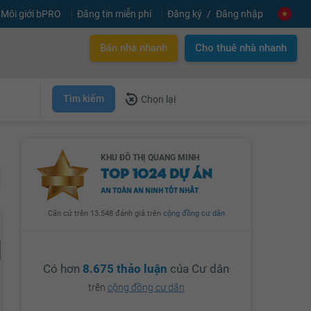
Môi giới bPRO
Đăng tin miễn phí
Đăng ký
Đăng nhập
Bán nhà nhanh
Cho thuê nhà nhanh
Tìm kiếm
Chọn lại
KHU ĐÔ THỊ QUANG MINH
TOP 1024 DỰ ÁN
AN TOÀN AN NINH TỐT NHẤT
Căn cứ trên 13.548 đánh giá trên
cộng đồng cư dân
Có hơn
8.675 thảo luận
của Cư dân
trên
cộng đồng cư dân