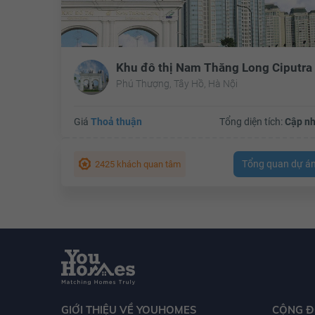
Phú Thượng, Tây Hồ, Hà Nội
Giá
Thoả thuận
Tổng diện tích:
Cập nh
Tổng quan dự á
2425 khách quan tâm
GIỚI THIỆU VỀ YOUHOMES
CỘNG 