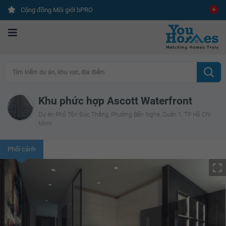
Cộng đồng Môi giới bPRO
Tìm kiếm dự án, khu vực, địa điểm
Khu phức hợp Ascott Waterfront
Dự án Phố Tôn Đức Thắng, Phường Bến Nghé, Quận 1, TP Hồ Chí
Minh
Phối cảnh