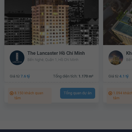
The Lancaster Hồ Chí Minh
Kh
Bến Nghé, Quận 1, Hồ Chí Minh
Bến
Giá từ
7.6 tỷ
Tổng diện tích:
1.170 m²
Giá từ
4.1 tỷ
Tổng quan dự án
8.150 khách quan
1.094 khác
tâm
tâm