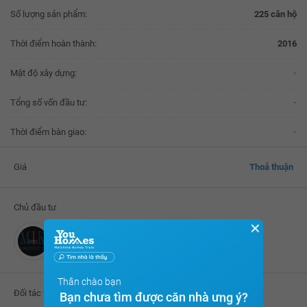
Số lượng sản phẩm:
225 căn hộ
Thời điểm hoàn thành:
2016
Mật độ xây dựng:
-
Tổng số vốn đầu tư:
-
Thời điểm bàn giao:
-
Giá
Thoả thuận
Chủ đầu tư
✕
Công ty TNHH Tập đoàn MIK Group Việt Nam
Thân chào bạn
Đối tác thực hiện
Bạn chưa tìm được căn nhà ưng ý?