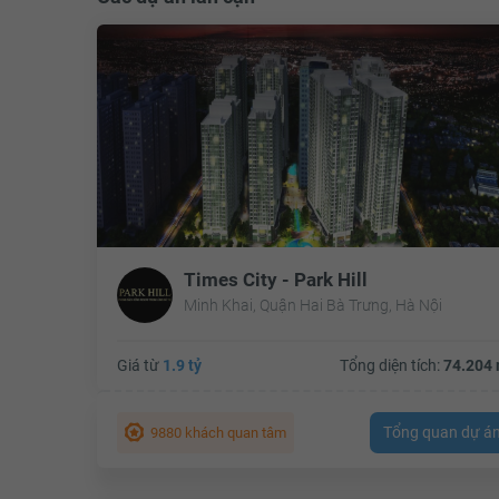
Times City - Park Hill
Minh Khai, Quận Hai Bà Trưng, Hà Nội
Giá từ
1.9 tỷ
Tổng diện tích:
74.204 
Tổng quan dự á
9880 khách quan tâm