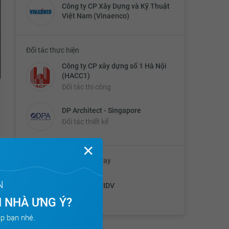
Công ty CP Xây Dựng và Kỹ Thuật
Việt Nam (Vinaenco)
Đối tác thực hiện
Công ty CP xây dựng số 1 Hà Nội
(HACC1)
Đối tác thi công
DP Architect - Singapore
Đối tác thiết kế
✕
Ngân hàng liên kết cho vay
N
Ngân hàng BIDV
 NHÀ ƯNG Ý?
p bạn nhé.