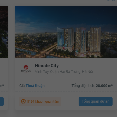
Hinode City
Vĩnh Tuy, Quận Hai Bà Trưng, Hà Nội
m²
Giá
Thoả thuận
Tổng diện tích:
28.000 m²
n
Tổng quan dự án
8191 khách quan tâm