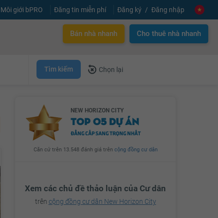
Môi giới bPRO
Đăng tin miễn phí
Đăng ký
Đăng nhập
Bán nhà nhanh
Cho thuê nhà nhanh
Tìm kiếm
Chọn lại
NEW HORIZON CITY
TOP 05 DỰ ÁN
ĐẲNG CẤP SANG TRỌNG NHẤT
Căn cứ trên 13.548 đánh giá trên
cộng đồng cư dân
Xem các chủ đề thảo luận của Cư dân
trên
cộng đồng cư dân New Horizon City