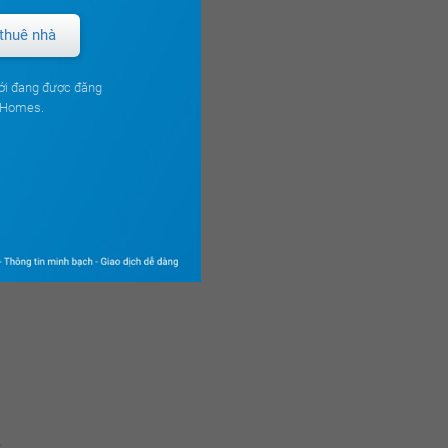
thuê nhà
ới đang được đăng
ouHomes.