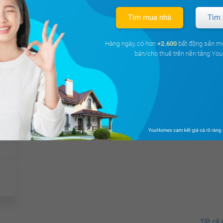
Tìm mua nhà
Tìm 
Hàng ngày, có hơn
+2.600
bất động sản m
bán/cho thuê trên nền tảng Y
Tất cả