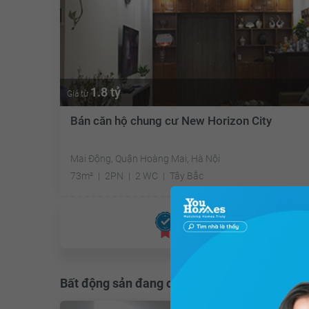
1.8 tỷ
Giá từ
Bán căn hộ chung cư New Horizon City
Mai Động, Quận Hoàng Mai, Hà Nội
73m²
2PN
2 WC
Tây Bắc
Đã giao dịch
Bất động sản đang cho thuê