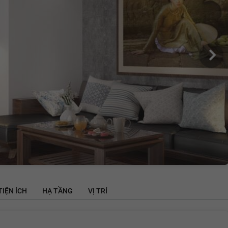
TIỆN ÍCH
HẠ TẦNG
VỊ TRÍ