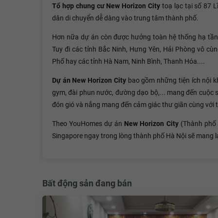
Tổ hợp chung cư New Horizon City
toạ lạc tại số 87 
dân di chuyển dễ dàng vào trung tâm thành phố.
Hơn nữa dự án còn được hưởng toàn hệ thống hạ tầng 
Tuy đi các tỉnh Bắc Ninh, Hưng Yên, Hải Phòng vô cùng
Phố hay các tỉnh Hà Nam, Ninh Bình, Thanh Hóa....
Dự án
New Horizon City
bao gồm những tiện ích nội kh
gym, đài phun nước, đường dạo bộ,... mang đến cuộc s
đón gió và nắng mang đến cảm giác thư giãn cùng với tr
Theo YouHomes dự án
New Horizon City
(Thành phố 
Singapore ngay trong lòng thành phố Hà Nội sẽ mang l
Bất động sản đang bán