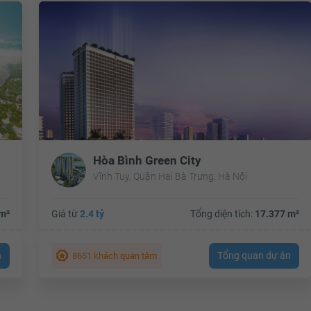
Hòa Bình Green City
Vĩnh Tuy, Quận Hai Bà Trưng, Hà Nội
m²
Giá từ
2.4 tỷ
Tổng diện tích:
17.377 m²
n
Tổng quan dự án
8651 khách quan tâm