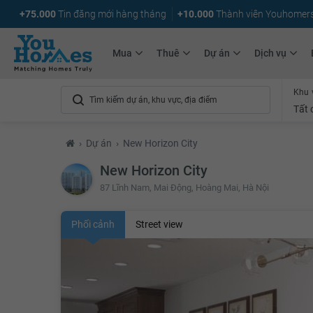
+75.000
Tin đăng mới hàng tháng
+10.000
Thành viên Youhomer
Mua
Thuê
Dự án
Dịch vụ
Khu 
Tất 
›
Dự án
›
New Horizon City
New Horizon City
87 Lĩnh Nam, Mai Động, Hoàng Mai, Hà Nội
Phối cảnh
Street view