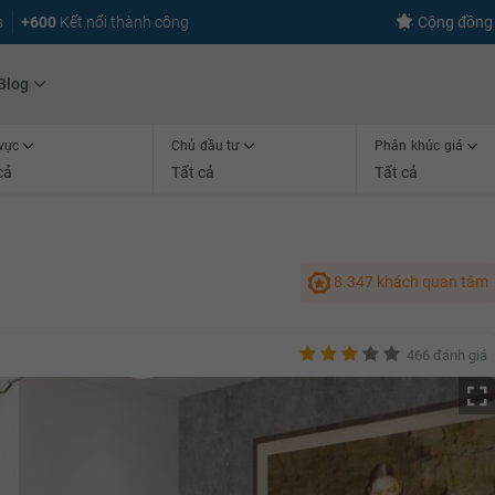
s
+600
Kết nối thành công
Cộng đồng 
Blog
vực
Chủ đầu tư
Phân khúc giá
cả
Tất cả
Tất cả
8.347 khách quan tâm
466 đánh giá