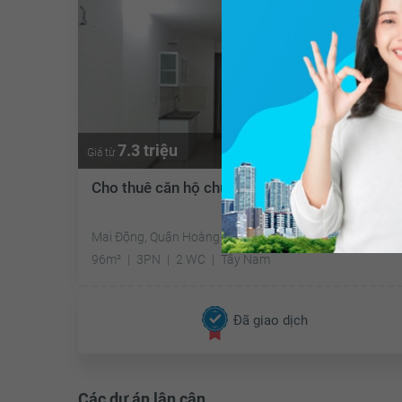
7.3 triệu
Giá từ
Cho thuê căn hộ chung cư New Horizon City
Mai Động, Quận Hoàng Mai, Hà Nội
96m²
3PN
2 WC
Tây Nam
Đã giao dịch
Các dự án lân cận