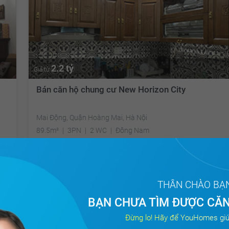
2.2 tỷ
Giá từ
Bán căn hộ chung cư New Horizon City
Mai Động, Quận Hoàng Mai, Hà Nội
89.5m²
3PN
2 WC
Đông Nam
Đã giao dịch
THÂN CHÀO BẠ
BẠN CHƯA TÌM ĐƯỢC CĂN
Tất cả
Đừng lo! Hãy để YouHomes giú