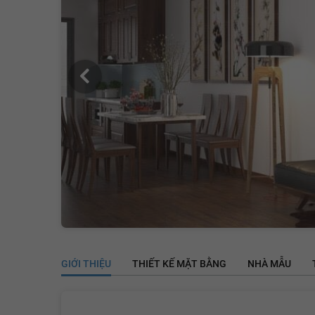
GIỚI THIỆU
THIẾT KẾ MẶT BẰNG
NHÀ MẪU