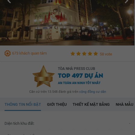
673 khách quan tâm
58 vote
TÒA NHÀ PRESS CLUB
TOP 497 DỰ ÁN
AN TOÀN AN NINH TỐT NHẤT
Căn cứ trên 13.548 đánh giá trên
cộng đồng cư dân
THÔNG TIN NỔI BẬT
GIỚI THIỆU
THIẾT KẾ MẶT BẰNG
NHÀ MẪU
Diện tích khu đất:
-