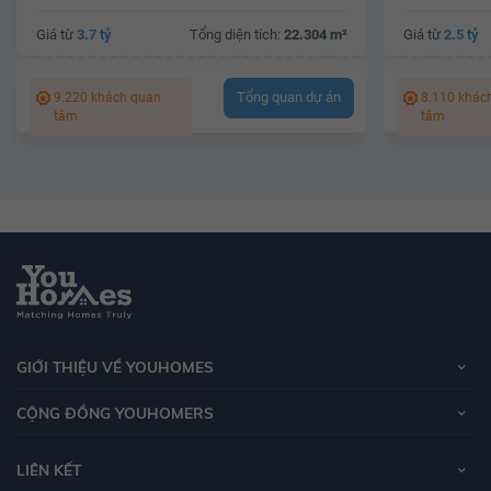
Giá từ
3.7 tỷ
Tổng diện tích:
22.304 m²
Giá từ
2.5 tỷ
Tổng quan dự án
9.220 khách quan
8.110 khác
tâm
tâm
GIỚI THIỆU VỀ YOUHOMES
CỘNG ĐỒNG YOUHOMERS
LIÊN KẾT