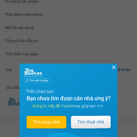
Số lượng sản phẩm:
-
Thời điểm hoàn thành:
-
Mật độ xây dựng:
-
Tổng số vốn đầu tư:
-
Thời điểm bàn giao:
-
✕
Giá
Thoả thuận
Chủ đầu tư
Thân chào bạn
Bạn chưa tìm được căn nhà ưng ý?
Đang cập nhật
Đừng lo! Hãy để YouHomes giúp bạn nhé.
Tìm mua nhà
Tìm thuê nhà