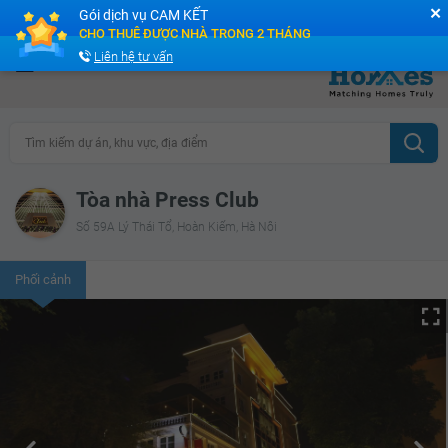
✕
Gói dịch vụ CAM KẾT
Cộng đồng Môi giới bPRO
CHO THUÊ ĐƯỢC NHÀ TRONG 2 THÁNG
Liên hệ tư vấn
Tìm kiếm dự án, khu vực, địa điểm
Tòa nhà Press Club
Số 59A Lý Thái Tổ, Hoàn Kiếm, Hà Nôi
Phối cảnh