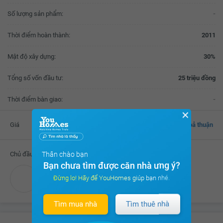
Số lượng sản phẩm:
-
Thời điểm hoàn thành:
2011
Mật độ xây dựng:
30%
Tổng số vốn đầu tư:
25 triệu đồng
Thời điểm bàn giao:
-
✕
Giá
Thoả thuận
Thân chào bạn
Chủ đầu tư
Bạn chưa tìm được căn nhà ưng ý?
Đừng lo! Hãy để YouHomes giúp bạn nhé.
Công ty CP Savico – Hà Nội
Tìm mua nhà
Tìm thuê nhà