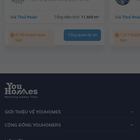
Giá
Thoả thuận
Tổng diện tích:
11.669 m²
Giá
Thoả thuậ
Tổng quan dự án
8.786 khách quan
1.617 khác
tâm
tâm
GIỚI THIỆU VỀ YOUHOMES
CỘNG ĐỒNG YOUHOMERS