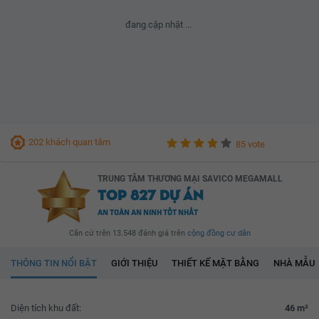
đang cập nhật ...
202 khách quan tâm
85 vote
TRUNG TÂM THƯƠNG MẠI SAVICO MEGAMALL
TOP 827 DỰ ÁN
AN TOÀN AN NINH TỐT NHẤT
Căn cứ trên 13.548 đánh giá trên
cộng đồng cư dân
THÔNG TIN NỔI BẬT
GIỚI THIỆU
THIẾT KẾ MẶT BẰNG
NHÀ MẪU
Diện tích khu đất:
46 m²