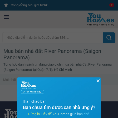
Cộng đồng Môi giới bPRO
Nhập địa điểm, dự án hoặc đặc điểm BĐS ...
Mua bán nhà đất River Panorama (Saigon
Panorama)
Tổng hợp danh sách tin đăng giao dịch, mua bán nhà đất River Panorama
(Saigon Panorama) tại Quận 7, Tp Hồ Chí Minh
✕
Mới nhất
Giá cao
Diện tích lớn
Tin đã xem
Danh sách tin đã xem trống
Thân chào bạn
Bạn chưa tìm được căn nhà ưng ý?
Đừng lo! Hãy để YouHomes giúp bạn nhé.