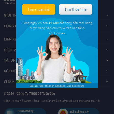
Tìm mua nhà
Tìm thuê nhà
GIỚI THIỆU VỀ YOUHOMES
Hàng ngày, có hơn
+2.600
bất động sản mới đang
CỘNG ĐỒNG YOUHOMERS
được đăng bán/cho thuê trên nền tảng
YouHomes.
LIÊN KẾT
DỊCH VỤ KHÁCH HÀNG
TẢI ỨNG DỤNG YOUHOMES
KẾT NỐI VỚI YOUHOMES
CHĂM SÓC KHÁCH HÀNG
© 2026 - Công Ty TNHH CT Toàn Cầu
Tầng 12 toà Hồ Gươm Plaza, 102 Trần Phú, Phường Mộ Lao, Hà Đông, Hà Nội