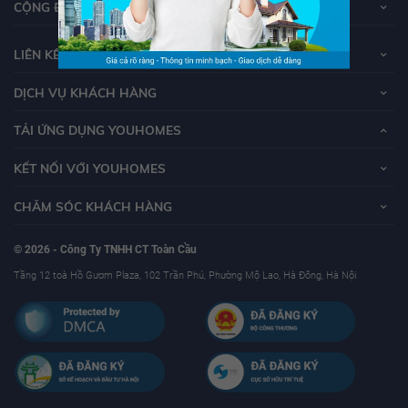
CỘNG ĐỒNG YOUHOMERS
LIÊN KẾT
DỊCH VỤ KHÁCH HÀNG
TẢI ỨNG DỤNG YOUHOMES
KẾT NỐI VỚI YOUHOMES
CHĂM SÓC KHÁCH HÀNG
© 2026 - Công Ty TNHH CT Toàn Cầu
Tầng 12 toà Hồ Gươm Plaza, 102 Trần Phú, Phường Mộ Lao, Hà Đông, Hà Nội