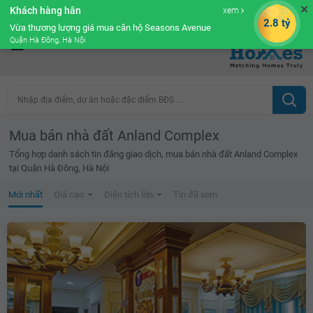
✕
Khách hàng hân
xem
Cộng đồng Môi giới bPRO
2.8 tỷ
Vừa thương lượng giá mua căn hộ Seasons Avenue
Quận Hà Đông, Hà Nội
Nhập địa điểm, dự án hoặc đặc điểm BĐS ...
Mua bán nhà đất Anland Complex
Tổng hợp danh sách tin đăng giao dịch, mua bán nhà đất Anland Complex
tại Quận Hà Đông, Hà Nội
Mới nhất
Giá cao
Diện tích lớn
Tin đã xem