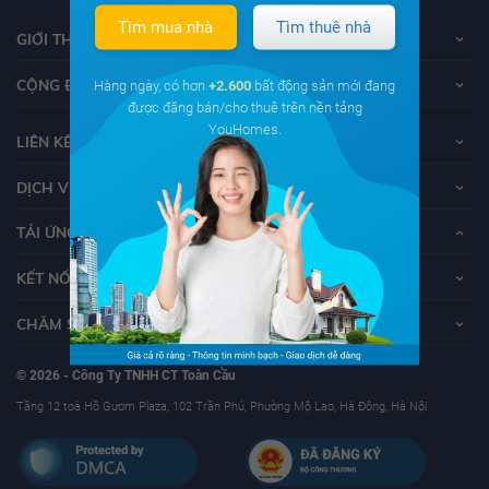
Tìm mua nhà
Tìm thuê nhà
GIỚI THIỆU VỀ YOUHOMES
CỘNG ĐỒNG YOUHOMERS
Hàng ngày, có hơn
+2.600
bất động sản mới đang
được đăng bán/cho thuê trên nền tảng
YouHomes.
LIÊN KẾT
DỊCH VỤ KHÁCH HÀNG
TẢI ỨNG DỤNG YOUHOMES
KẾT NỐI VỚI YOUHOMES
CHĂM SÓC KHÁCH HÀNG
© 2026 - Công Ty TNHH CT Toàn Cầu
Tầng 12 toà Hồ Gươm Plaza, 102 Trần Phú, Phường Mộ Lao, Hà Đông, Hà Nội