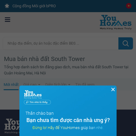
Cộng đồng Môi giới bPRO
Nhập địa điểm, dự án hoặc đặc điểm BĐS ...
Mua bán nhà đất South Tower
Tổng hợp danh sách tin đăng giao dịch, mua bán nhà đất South Tower tại
Quận Hoàng Mai, Hà Nội
Mới nhất
Giá cao
Diện tích lớn
Tin đã xem
✕
Không tìm thấy tin bất động sản nào
Thân chào bạn
Bạn chưa tìm được căn nhà ưng ý?
Đừng lo! Hãy để YouHomes giúp bạn nhé.