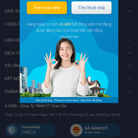
Tìm mua nhà
Tìm thuê nhà
GIỚI THIỆU VỀ YOUHOMES
CỘNG ĐỒNG YOUHOMERS
Hàng ngày, có hơn
+2.600
bất động sản mới đang
được đăng bán/cho thuê trên nền tảng
YouHomes.
LIÊN KẾT
DỊCH VỤ KHÁCH HÀNG
TẢI ỨNG DỤNG YOUHOMES
KẾT NỐI VỚI YOUHOMES
CHĂM SÓC KHÁCH HÀNG
© 2026 - Công Ty TNHH CT Toàn Cầu
Tầng 12 toà Hồ Gươm Plaza, 102 Trần Phú, Phường Mộ Lao, Hà Đông, Hà Nội