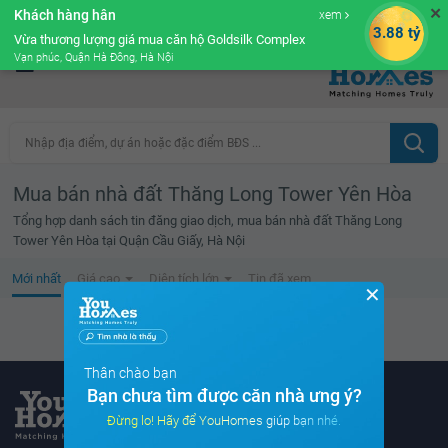
✕
Khách hàng hân
xem
Cộng đồng Môi giới bPRO
3.88 tỷ
Vừa thương lượng giá mua căn hộ Goldsilk Complex
Vạn phúc, Quận Hà Đông, Hà Nội
Nhập địa điểm, dự án hoặc đặc điểm BĐS ...
Mua bán nhà đất Thăng Long Tower Yên Hòa
Tổng hợp danh sách tin đăng giao dịch, mua bán nhà đất Thăng Long
Tower Yên Hòa tại Quận Cầu Giấy, Hà Nội
Mới nhất
Giá cao
Diện tích lớn
Tin đã xem
✕
Không tìm thấy tin bất động sản nào
Thân chào bạn
Bạn chưa tìm được căn nhà ưng ý?
Đừng lo! Hãy để YouHomes giúp bạn nhé.