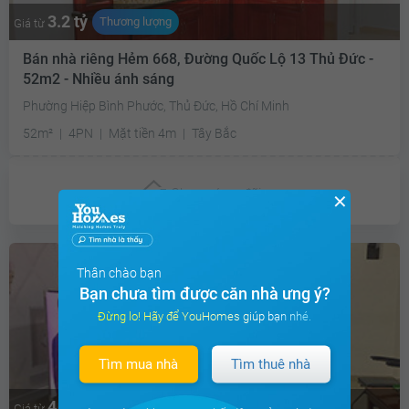
3.2 tỷ
Thương lượng
Giá từ
Bán nhà riêng Hẻm 668, Đường Quốc Lộ 13 Thủ Đức -
52m2 - Nhiều ánh sáng
Phường Hiệp Bình Phước, Thủ Đức, Hồ Chí Minh
52m²
4PN
Mặt tiền 4m
Tây Bắc
Chưa có
ưu đãi
✕
Thân chào bạn
Bạn chưa tìm được căn nhà ưng ý?
Đừng lo! Hãy để YouHomes giúp bạn nhé.
Tìm mua nhà
Tìm thuê nhà
4.5 tỷ
Thương lượng
Giá từ