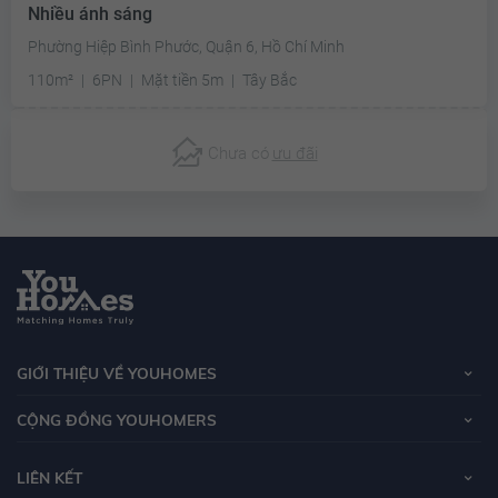
Nhiều ánh sáng
Phường Hiệp Bình Phước, Quận 6, Hồ Chí Minh
110m²
6PN
Mặt tiền 5m
Tây Bắc
Chưa có
ưu đãi
GIỚI THIỆU VỀ YOUHOMES
CỘNG ĐỒNG YOUHOMERS
LIÊN KẾT