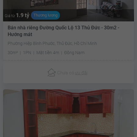
1.9 tỷ
Thương lượng
Giá từ
Bán nhà riêng Đường Quốc Lộ 13 Thủ Đức - 30m2 -
Hướng mát
Phường Hiệp Bình Phước, Thủ Đức, Hồ Chí Minh
30m²
1PN
Mặt tiền 4m
Đông Nam
Chưa có
ưu đãi