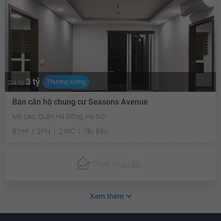
3 tỷ
Thương lượng
Giá từ
Bán căn hộ chung cư Seasons Avenue
Mộ Lao, Quận Hà Đông, Hà Nội
81m²
2PN
2 WC
Tây Bắc
Chưa có
ưu đãi
Xem thêm