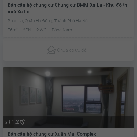
Bán căn hộ chung cư Chung cư BMM Xa La - Khu đô thị
mới Xa La
Phúc La, Quận Hà Đông, Thành Phố Hà Nội
76m²
2PN
2 WC
Đông Nam
Chưa có
ưu đãi
1.2 tỷ
Giá
Bán căn hộ chung cư Xuân Mai Complex