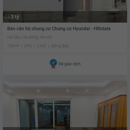
3 tỷ
Giá
Bán căn hộ chung cư Chung cư Hyundai - Hillstate
Hà Cầu, Hà Đông, Hà Nội
134m²
3PN
2 WC
Đông Bắc
Đã giao dịch