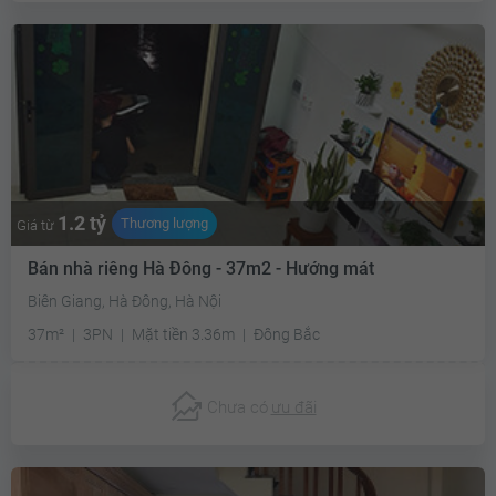
1.2 tỷ
Thương lượng
Giá từ
Bán nhà riêng Hà Đông - 37m2 - Hướng mát
Biên Giang, Hà Đông, Hà Nội
37m²
3PN
Mặt tiền 3.36m
Đông Bắc
Chưa có
ưu đãi