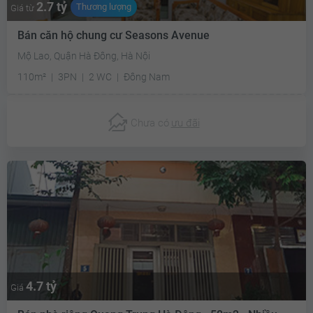
2.7 tỷ
Thương lượng
Giá từ
Bán căn hộ chung cư Seasons Avenue
Mộ Lao, Quận Hà Đông, Hà Nội
110m²
3PN
2 WC
Đông Nam
Chưa có
ưu đãi
4.7 tỷ
Giá