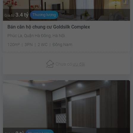
3.4 tỷ
Thương lượng
Giá từ
Bán căn hộ chung cư Goldsilk Complex
Phúc La, Quận Hà Đông, Hà Nội
120m²
3PN
2 WC
Đông Nam
Chưa có
ưu đãi