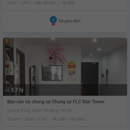
43m²
2PN
Mặt tiền 3m
Tây Bắc
Đã giao dịch
1.7 tỷ
Giá
Bán căn hộ chung cư Chung cư FLC Star Tower
Quang Trung, Quận Hà Đông, Hà Nội
76.4m²
2PN
2 WC
Tây Bắc - Tây Nam