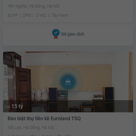
Yên Nghĩa, Hà Đông, Hà Nội
62m²
2PN
2 WC
Tây Nam
Đã giao dịch
15 tỷ
Giá
Bán biệt thự liền kề Euroland TSQ
Mộ Lao, Hà Đông, Hà Nội