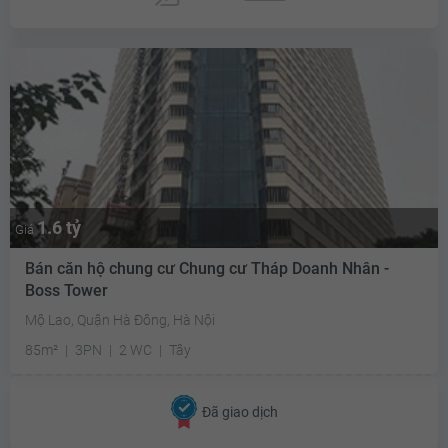
1.6 tỷ
Giá
Bán căn hộ chung cư Chung cư Tháp Doanh Nhân -
Boss Tower
Mộ Lao, Quận Hà Đông, Hà Nội
85m²
3PN
2 WC
Tây
Đã giao dịch