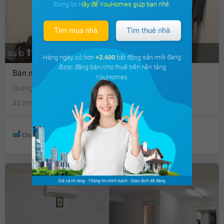
Đừng lo! Hãy để YouHomes giúp bạn nhé.
Tìm mua nhà
Tìm thuê nhà
11.7 tỷ
Thương lượng
Giá từ
Hàng ngày, có hơn
+2.600
bất động sản mới đang
được đăng bán/cho thuê trên nền tảng
Bán nhà mặt phố
YouHomes.
Quang Trung, Hà Đông, Hà Nội
45.2m²
4PN
Mặt tiền 3.1m
Tây Bắc
Cho thuê sinh lời 3%