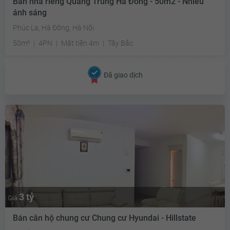
Bán nhà riêng Quang Trung Hà Đông - 50m2 - Nhiều
ánh sáng
Phúc La, Hà Đông, Hà Nội
50m²
4PN
Mặt tiền 4m
Tây Bắc
Đã giao dịch
3 tỷ
Giá
Bán căn hộ chung cư Chung cư Hyundai - Hillstate