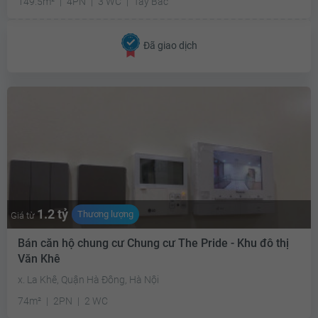
149.5m²
4PN
3 WC
Tây Bắc
Đã giao dịch
1.2 tỷ
Thương lượng
Giá từ
Bán căn hộ chung cư Chung cư The Pride - Khu đô thị
Văn Khê
x. La Khê, Quận Hà Đông, Hà Nội
74m²
2PN
2 WC