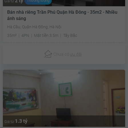
2 tỷ
Thương lượng
Giá từ
Bán nhà riêng Trần Phú Quận Hà Đông - 35m2 - Nhiều
ánh sáng
Hà Cầu, Quận Hà Đông, Hà Nội
35m²
4PN
Mặt tiền 3.5m
Tây Bắc
Chưa có
ưu đãi
1.3 tỷ
Giá từ