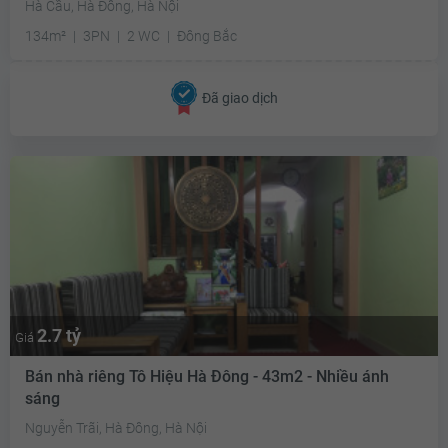
Hà Cầu, Hà Đông, Hà Nội
134m²
3PN
2 WC
Đông Bắc
Đã giao dịch
2.7 tỷ
Giá
Bán nhà riêng Tô Hiệu Hà Đông - 43m2 - Nhiều ánh
sáng
Nguyễn Trãi, Hà Đông, Hà Nội