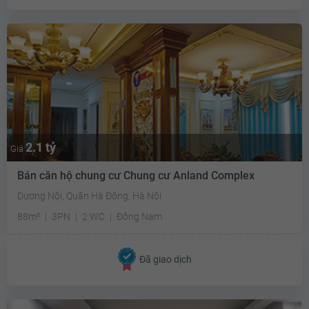
2.1 tỷ
Giá
Bán căn hộ chung cư Chung cư Anland Complex
Dương Nội, Quận Hà Đông, Hà Nội
88m²
3PN
2 WC
Đông Nam
Đã giao dịch