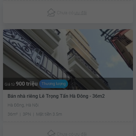
Chưa có
ưu đãi
900 triệu
Thương lượng
Giá từ
Bán nhà riêng Lê Trọng Tấn Hà Đông - 36m2
Hà Đông, Hà Nội
36m²
3PN
Mặt tiền 3.5m
Chưa có
ưu đãi