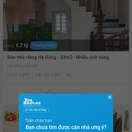
1.7 tỷ
Thương lượng
Giá từ
Bán nhà riêng Hà Đông - 33m2 - Nhiều ánh sáng
Hà Đông, Hà Nội
33m²
3PN
Mặt tiền 3.8m
Tây
Chưa có
ưu đãi
✕
10 triệu
Thân chào bạn
Bạn chưa tìm được căn nhà ưng ý?