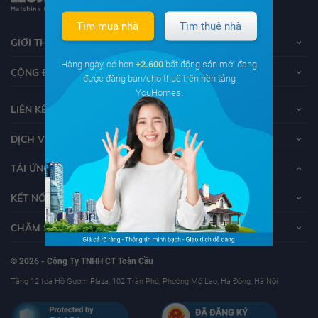
Tìm mua nhà
Tìm thuê nhà
GIỚI THIỆU VỀ YOUHOMES
Hàng ngày, có hơn
+2.600
bất động sản mới đang
CỘNG ĐỒNG YOUHOMERS
được đăng bán/cho thuê trên nền tảng
YouHomes.
LIÊN KẾT
DỊCH VỤ KHÁCH HÀNG
TẢI ỨNG DỤNG YOUHOMES
KẾT NỐI VỚI YOUHOMES
CHĂM SÓC KHÁCH HÀNG
© 2026 - Công Ty TNHH CT Toàn Cầu
Tầng 12 toà Hồ Gươm Plaza, 102 Trần Phú, Phường Mộ Lao, Hà Đông, Hà Nội