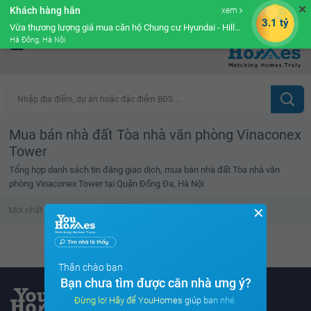
✕
Khách hàng hân
xem
Cộng đồng Môi giới bPRO
3.1 tỷ
Vừa thương lượng giá mua căn hộ Chung cư Hyundai - Hillstate
Hà Đông, Hà Nội
Nhập địa điểm, dự án hoặc đặc điểm BĐS ...
Mua bán nhà đất Tòa nhà văn phòng Vinaconex
Tower
Tổng hợp danh sách tin đăng giao dịch, mua bán nhà đất Tòa nhà văn
phòng Vinaconex Tower tại Quận Đống Đa, Hà Nội
✕
Mới nhất
Giá cao
Diện tích lớn
Tin đã xem
Không tìm thấy tin bất động sản nào
Thân chào bạn
Bạn chưa tìm được căn nhà ưng ý?
Đừng lo! Hãy để YouHomes giúp bạn nhé.