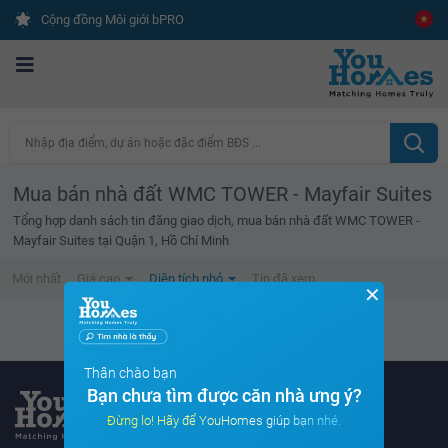
Cộng đồng Môi giới bPRO
Nhập địa điểm, dự án hoặc đặc điểm BĐS ...
Mua bán nhà đất WMC TOWER - Mayfair Suites
Tổng hợp danh sách tin đăng giao dịch, mua bán nhà đất WMC TOWER -
Mayfair Suites tại Quận 1, Hồ Chí Minh
Mới nhất
Giá cao
Diện tích nhỏ
Tin đã xem
✕
Không tìm thấy tin bất động sản nào
Thân chào bạn
Bạn chưa tìm được căn nhà ưng ý?
Đừng lo! Hãy để YouHomes giúp bạn nhé.