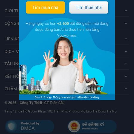
Tìm mua nhà
Tìm thuê nhà
GIỚI THIỆU VỀ YOUHOMES
CỘNG ĐỒNG YOUHOMERS
Hàng ngày, có hơn
+2.600
bất động sản mới đang
được đăng bán/cho thuê trên nền tảng
YouHomes.
LIÊN KẾT
DỊCH VỤ KHÁCH HÀNG
TẢI ỨNG DỤNG YOUHOMES
KẾT NỐI VỚI YOUHOMES
CHĂM SÓC KHÁCH HÀNG
© 2026 - Công Ty TNHH CT Toàn Cầu
Tầng 12 toà Hồ Gươm Plaza, 102 Trần Phú, Phường Mộ Lao, Hà Đông, Hà Nội