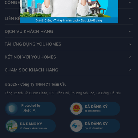
CỘNG ĐỒNG YOUHOMERS
LIÊN KẾT
DỊCH VỤ KHÁCH HÀNG
TẢI ỨNG DỤNG YOUHOMES
KẾT NỐI VỚI YOUHOMES
CHĂM SÓC KHÁCH HÀNG
© 2026 - Công Ty TNHH CT Toàn Cầu
Tầng 12 toà Hồ Gươm Plaza, 102 Trần Phú, Phường Mộ Lao, Hà Đông, Hà Nội