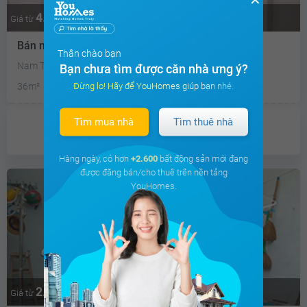
4.2 tỷ
Thương lượng
Giá từ
Bán nhà riêng Nam Từ Liêm - 36m2
Thân chào bạn
Nam Từ Liêm, Hà Nội
Bạn chưa tìm được căn nhà ưng ý?
Đừng lo! Hãy để YouHomes giúp bạn nhé.
36m²
3PN
Tìm mua nhà
Tìm thuê nhà
Chưa có
ưu đãi
Hàng ngày, có hơn
+2.600
bất động sản mới đang
được đăng bán/cho thuê trên nền tảng
YouHomes.
2.4 tỷ
Thương lượng
Giá từ