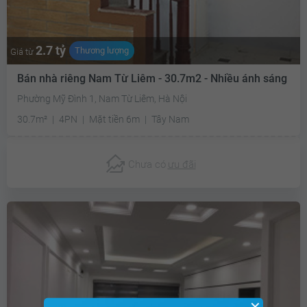
2.7 tỷ
Thương lượng
Giá từ
Bán nhà riêng Nam Từ Liêm - 30.7m2 - Nhiều ánh sáng
Phường Mỹ Đình 1, Nam Từ Liêm, Hà Nội
30.7m²
4PN
Mặt tiền 6m
Tây Nam
Chưa có
ưu đãi
✕