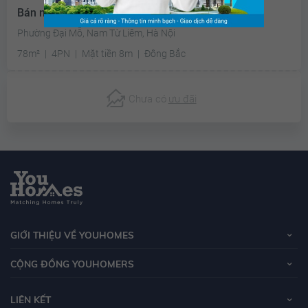
Bán nhà riêng Nam Từ Liêm - 78m2 - Hướng mát
Phường Đại Mỗ, Nam Từ Liêm, Hà Nội
78m²
4PN
Mặt tiền 8m
Đông Bắc
Chưa có
ưu đãi
GIỚI THIỆU VỀ YOUHOMES
CỘNG ĐỒNG YOUHOMERS
LIÊN KẾT