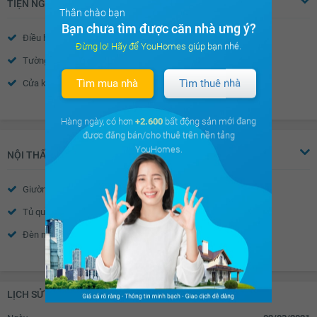
TIỆN NGHI
Thân chào bạn
Bạn chưa tìm được căn nhà ưng ý?
Điều hòa
Nước nóng
Đừng lo! Hãy để YouHomes giúp bạn nhé.
Tường sơn bả
Vách kính mặt tiền
Tìm mua nhà
Tìm thuê nhà
Cửa khung nhôm kính
Chuông điện
Xem thêm
Cửa gỗ tự nhiên
Rèm gỗ
Hàng ngày, có hơn
+2.600
bất động sản mới đang
được đăng bán/cho thuê trên nền tảng
YouHomes.
NỘI THẤT
Giường
Cửa sổ
Tủ quần áo
Bàn trang điểm
Đèn ngủ
Bếp gas dương
Xem thêm
Tủ bếp
Bồn rửa bát đơn
Bàn ăn
Máy hút mùi
LỊCH SỬ GIAO DỊCH
Vòi hoa sen
Toilet