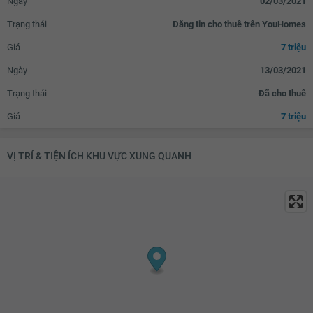
Ngày
02/03/2021
Quạt thông gió
Bồn rửa mặt
Trạng thái
Đăng tin cho thuê trên YouHomes
Kệ trang trí
Rèm
Giá
7 triệu
Bàn uống nước
Bàn thờ/tủ thờ
Ngày
13/03/2021
Máy giặt
Kho chứa đồ
Trạng thái
Đã cho thuê
Lưới an toàn
Giá
7 triệu
VỊ TRÍ & TIỆN ÍCH KHU VỰC XUNG QUANH