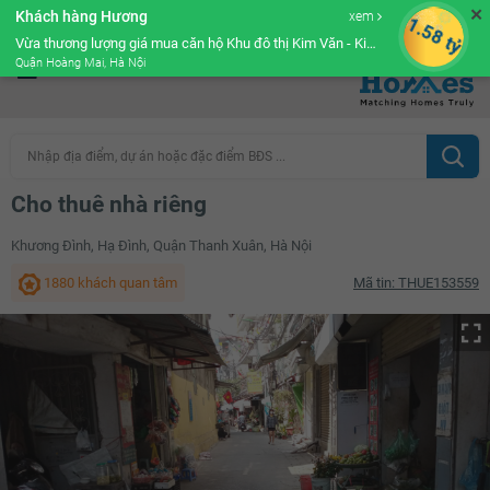
✕
Khách hàng Hương
xem
Cộng đồng Môi giới bPRO
1.58 tỷ
Vừa thương lượng giá mua căn hộ Khu đô thị Kim Văn - Kim Lũ Golden Silk
Quận Hoàng Mai, Hà Nội
Nhập địa điểm, dự án hoặc đặc điểm BĐS ...
Cho thuê nhà riêng
Khương Đình, Hạ Đình, Quận Thanh Xuân, Hà Nội
1880 khách quan tâm
Mã tin: THUE153559