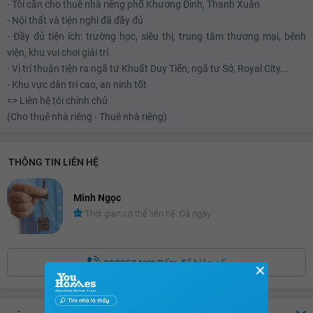
- Tôi cần cho thuê nhà riêng phố Khương Đình, Thanh Xuân
- Nội thất và tiện nghi đã đầy đủ
- Đầy đủ tiện ích: trường học, siêu thị, trung tâm thương mại, bệnh
viện, khu vui chơi giải trí.
- Vị trí thuận tiện ra ngã tư Khuất Duy Tiến, ngã tư Sở, Royal City...
- Khu vực dân trí cao, an ninh tốt
=> Liên hệ tôi chính chủ
(Cho thuê nhà riêng - Thuê nhà riêng)
THÔNG TIN LIÊN HỆ
Minh Ngọc
Thời gian có thể liên hệ: Cả ngày
0983584***
Bấm để hiện số
✕