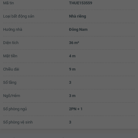
Mã tin
THUE153559
Loại bất động sản
Nhà riêng
Hướng nhà
Đông Nam
Diện tích
36 m²
Mặt tiền
4 m
Chiều dài
9 m
Số tầng
3
Ngõ/Hẻm
3 m
Số phòng ngủ
2PN + 1
Số phòng vệ sinh
3