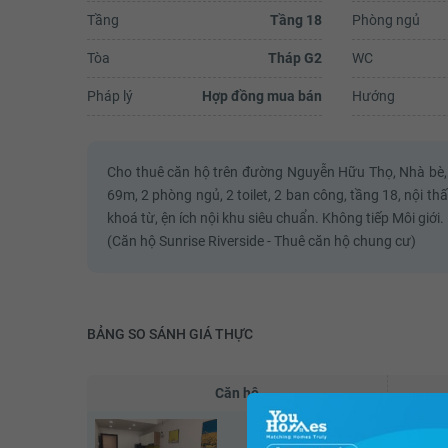
Tầng
Tầng 18
Phòng ngủ
Tòa
Tháp G2
WC
Pháp lý
Hợp đồng mua bán
Hướng
Cho thuê căn hộ trên đường Nguyễn Hữu Thọ, Nhà bè, sá
Nguyễn Thị Cẩm T
69m, 2 phòng ngủ, 2 toilet, 2 ban công, tầng 18, nội thất
khoá từ, ện ích nội khu siêu chuẩn. Không tiếp Môi giới.
Mình khá hài lòng khi mua căn hộ t
Sunrise Riverside, các tiện ích nội
(Căn hộ Sunrise Riverside - Thuê căn hộ chung cư)
đầy đủ, nhiều khi cuối tuần không 
bước chân ra ngoài nữa vì trong Ri
đã có...
Xem đ
BẢNG SO SÁNH GIÁ THỰC
Căn hộ
Sunrise Riverside