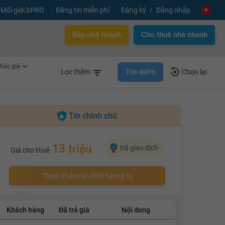
Môi giới bPRO
Đăng tin miễn phí
Đăng ký
Đăng nhập
Bán nhà nhanh
Cho thuê nhà nhanh
húc giá
Tìm kiếm
Lọc thêm
Chọn lại
Tin chính chủ
13 triệu
Đã giao dịch
Giá cho thuê
Tham khảo các BĐS tương tự
Khách hàng
Đã trả giá
Nội dung