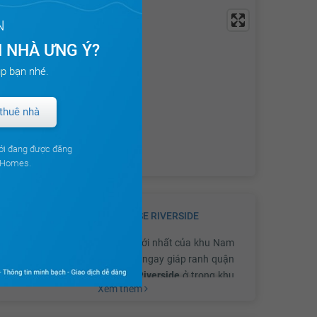
N
 NHÀ ƯNG Ý?
p bạn nhé.
thuê nhà
ới đang được đăng
ouHomes.
GIỚI THIỆU VỀ DỰ ÁN
SUNRISE RIVERSIDE
Sunrise Riverside
là dự án mới nhất của khu Nam
thành phố Hồ Chí Minh. Nằm ngay giáp ranh quận
7 và huyện Nhà Bè,
Sunrise Riverside
ở trong khu
Xem thêm
có nhiều hệ thống dịch vụ như chuỗi trung tâm
thương mại, siêu thị, hệ thống giáo dục với các