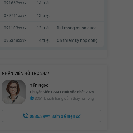
091662xxxx
14 triệu
079711xxxx
13 triệu
091103xxxx
13 triệu
Rat mong muon duoc thuong luong
096348xxxx
14 triệu
On thi em ky hop dong luon nhe a
NHÂN VIÊN HỖ TRỢ 24/7
Yến Ngọc
Chuyên viên CSKH xuất sắc nhất 2025
3051 khách hàng cảm thấy hài lòng
0886.39***
Bấm để hiện số