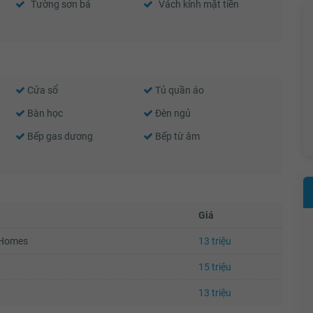
Tường sơn bả
Vách kính mặt tiền
Cửa sổ
Tủ quần áo
Bàn học
Đèn ngủ
Bếp gas dương
Bếp từ âm
Giá
uHomes
13 triệu
15 triệu
13 triệu