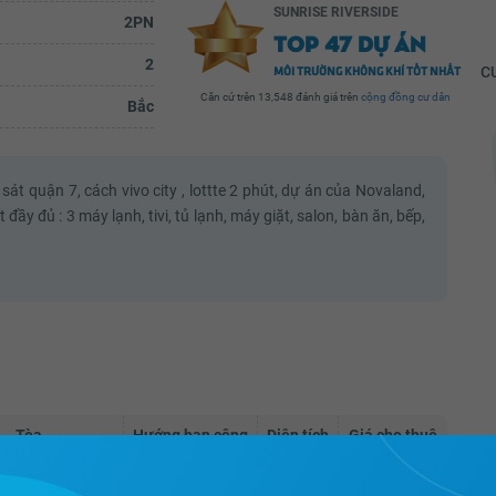
SUNRISE RIVERSIDE
2PN
TOP 47 DỰ ÁN
2
MÔI TRƯỜNG KHÔNG KHÍ TỐT NHẤT
CƯ
Căn cứ trên 13,548 đánh giá trên
cộng đồng cư dân
Bắc
t quận 7, cách vivo city , lottte 2 phút, dự án của Novaland,
ú
Nguyễn Thị Cẩm Tú
 đầy đủ : 3 máy lạnh, tivi, tủ lạnh, máy giặt, salon, bàn ăn, bếp,
ại
Mình khá hài lòng khi mua căn hộ tại
 khu khá
Sunrise Riverside, các tiện ích nội khu khá
cần
đầy đủ, nhiều khi cuối tuần không cần
verside
bước chân ra ngoài nữa vì trong Riverside
đã có...
ầy đủ
Xem đầy đủ
Tòa
Hướng ban công
Diện tích
Giá cho thuê