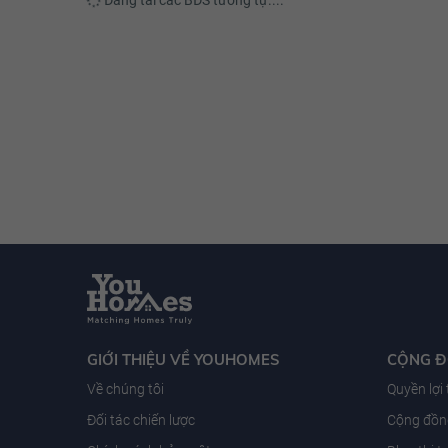
GIỚI THIỆU VỀ YOUHOMES
CỘNG 
Về chúng tôi
Quyền lợi
Đối tác chiến lược
Cộng đồng