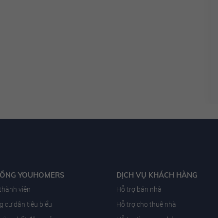
ĐỒNG YOUHOMERS
DỊCH VỤ KHÁCH HÀNG
 thành viên
Hỗ trợ bán nhà
 cư dân tiêu biểu
Hỗ trợ cho thuê nhà