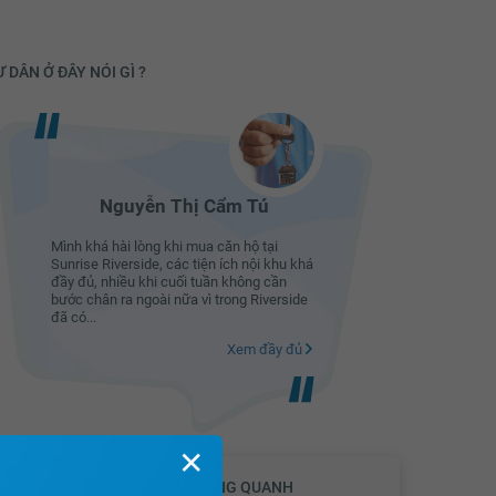
 DÂN Ở ĐÂY NÓI GÌ ?
Nguyễn Thị Cẩm Tú
N
Mình khá hài lòng khi mua căn hộ tại
Mình khá h
Sunrise Riverside, các tiện ích nội khu khá
Sunrise Ri
đầy đủ, nhiều khi cuối tuần không cần
đầy đủ, n
bước chân ra ngoài nữa vì trong Riverside
bước chân 
đã có...
đã có...
Xem đầy đủ
✕
VỊ TRÍ & TIỆN ÍCH KHU VỰC XUNG QUANH