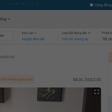
s
+600
Kết nối thành công
Cộng đồng 
Blog
Khu vực
Loại bất động sản
Phân k
Huyện Nhà Bè
Căn hộ chung cư
Tất cả
HUE5195
168 khách quan tâm
Mã tin: THUE5195