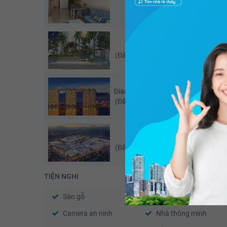
Sunr
(Căn đang xem)
Sunrise Riverside
Sunr
(Đã giao dịch - 05/2026)
Diamond Lotus Riverside
Diamond
(Đã giao dịch - 07/2026)
Cityland Park Hills
Cityl
(Đã giao dịch - 05/2026)
TIỆN NGHI
Sàn gỗ
Sàn đá
Camera an ninh
Nhà thông minh