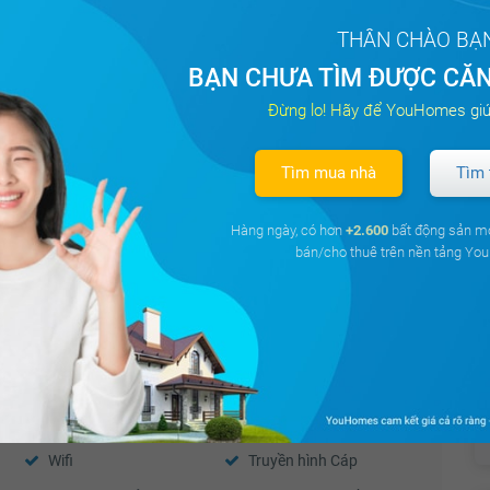
ise Riverside
Bắc
69 m²
13 triệu
THÂN CHÀO BẠ
BẠN CHƯA TÌM ĐƯỢC CĂN
ise Riverside
Đông
73 m²
12,50 triệu
Đừng lo! Hãy để YouHomes giú
Tìm mua nhà
Tìm 
 Lotus Riverside
Đông Nam
62 m²
19 triệu
Hàng ngày, có hơn
+2.600
bất động sản m
bán/cho thuê trên nền tảng Y
and Park Hills
Bắc
75 m²
13 triệu
Điều hòa
Thiết bị báo cháy
Wifi
Truyền hình Cáp