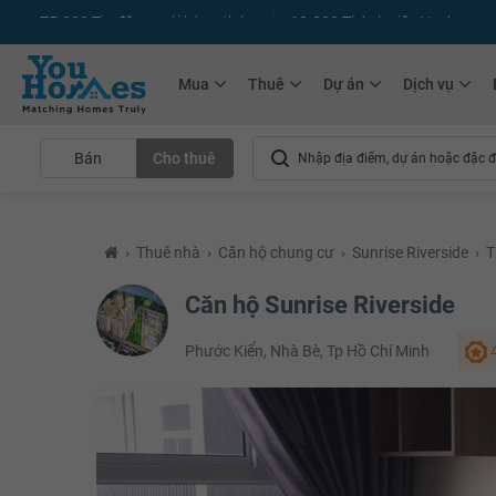
+75.000
Tin đăng mới hàng tháng
+10.000
Thành viên Youhomer
Mua
Thuê
Dự án
Dịch vụ
Bán
Cho thuê
›
Thuê nhà
›
Căn hộ chung cư
›
Sunrise Riverside
›
T
Căn hộ Sunrise Riverside
Phước Kiển, Nhà Bè, Tp Hồ Chí Minh
4