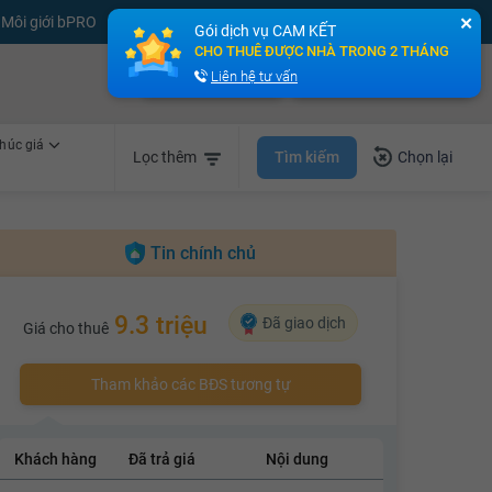
Môi giới bPRO
Đăng tin miễn phí
Đăng ký
Đăng nhập
✕
Gói dịch vụ CAM KẾT
CHO THUÊ ĐƯỢC NHÀ TRONG 2 THÁNG
Bán nhà nhanh
Cho thuê nhà nhanh
Liên hệ tư vấn
húc giá
Tìm kiếm
Lọc thêm
Chọn lại
Tin chính chủ
9.3 triệu
Đã giao dịch
Giá cho thuê
Tham khảo các BĐS tương tự
Khách hàng
Đã trả giá
Nội dung