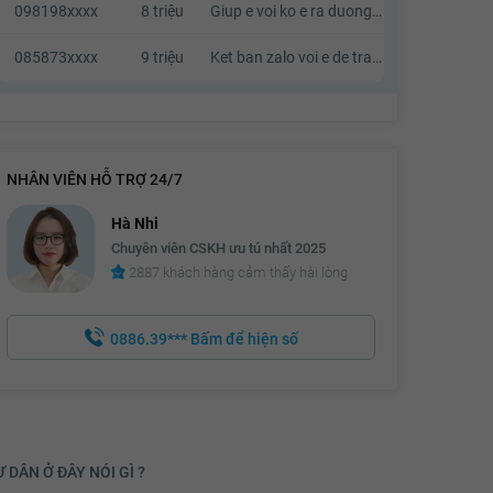
098198xxxx
8 triệu
Giup e voi ko e ra duong mat . Kb zalo e voi a
085873xxxx
9 triệu
Ket ban zalo voi e de trao doi dx k a
NHÂN VIÊN HỖ TRỢ 24/7
Hà Nhi
Chuyên viên CSKH ưu tú nhất 2025
2887 khách hàng cảm thấy hài lòng
0886.39***
Bấm để hiện số
 DÂN Ở ĐÂY NÓI GÌ ?