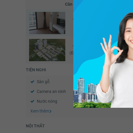
Căn hộ
Vinhomes Green Bay
Vinho
(Căn đang xem)
Vinhomes Green Bay
Vinho
(Đã giao dịch - 06/2026)
TIỆN NGHI
Sàn gỗ
Sàn đá
Camera an ninh
Nhà thông minh
Nước nóng
Trần thạch cao
Xem thêm
NỘI THẤT