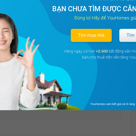
Tòa
Hướng ban công
Diện tích
Giá cho thuê
BẠN CHƯA TÌM ĐƯỢC CĂN
Đừng lo! Hãy để YouHomes giú
mes Green Bay
Tây Nam
28 m²
9.3 triệu
Tìm mua nhà
Tìm 
mes Green Bay
Đông Nam
25 m²
0 triệu
Hàng ngày, có hơn
+2.600
bất động sản m
bán/cho thuê trên nền tảng Y
Điều hòa
Thiết bị báo cháy
Wifi
Truyền hình Cáp
Tường sơn bả
Vách kính mặt tiền