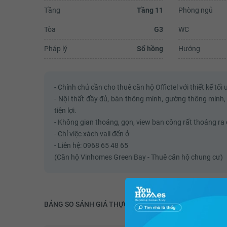
Tầng
Tầng 11
Phòng ngủ
Tòa
G3
WC
Pháp lý
Sổ hồng
Hướng
Trần Thu Hương
( Góc khen và cảm ơn)Sáng hôm q
(10/7) mình cho con bé con đi bơi 
trong nhà. Lúc bơi xong, đi cầu tha
- Chính chủ cần cho thuê căn hộ Offictel với thiết kế t
xuống để vào chỗ thay đồ mình đã.
- Nội thất đầy đủ, bàn thông minh, gường thông minh,
Xem đ
tiện lợi.
- Không gian thoáng, gọn, view ban công rất thoáng r
- Chỉ việc xách vali đến ở
- Liên hệ: 0968 65 48 65
(Căn hộ Vinhomes Green Bay - Thuê căn hộ chung cư)
BẢNG SO SÁNH GIÁ THỰC