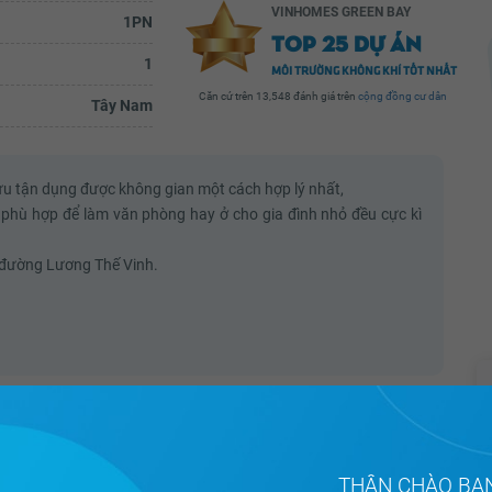
VINHOMES GREEN BAY
1PN
TOP 25 DỰ ÁN
1
MÔI TRƯỜNG KHÔNG KHÍ TỐT NHẤT
Căn cứ trên 13,548 đánh giá trên
cộng đồng cư dân
Tây Nam
Trần Thu Hương
ua
( Góc khen và cảm ơn)Sáng hôm qua
ở bể bơi
(10/7) mình cho con bé con đi bơi ở bể bơi
ng
trong nhà. Lúc bơi xong, đi cầu thang
ối ưu tận dụng được không gian một cách hợp lý nhất,
..
xuống để vào chỗ thay đồ mình đã...
 phù hợp để làm văn phòng hay ở cho gia đình nhỏ đều cực kì
ầy đủ
Xem đầy đủ
a đường Lương Thế Vinh.
THÂN CHÀO BẠ