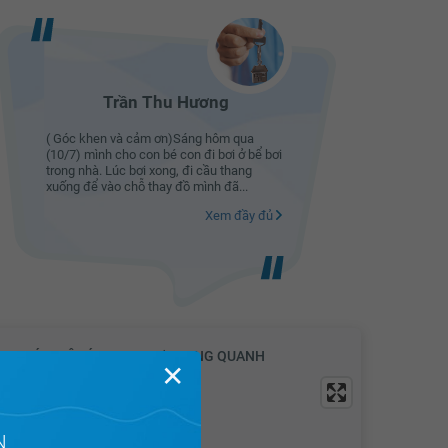
Trần Thu Hương
( Góc khen và cảm ơn)Sáng hôm qua
( Góc khe
(10/7) mình cho con bé con đi bơi ở bể bơi
(10/7) mìn
trong nhà. Lúc bơi xong, đi cầu thang
trong nhà.
xuống để vào chỗ thay đồ mình đã...
xuống để 
Xem đầy đủ
VỊ TRÍ & TIỆN ÍCH KHU VỰC XUNG QUANH
✕
N