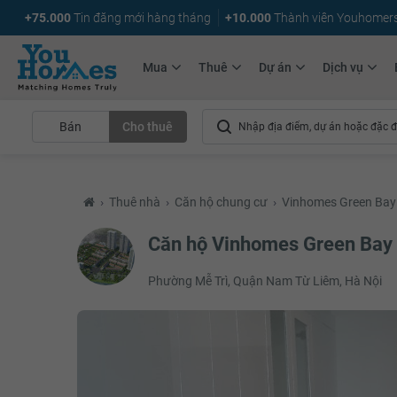
+75.000
Tin đăng mới hàng tháng
+10.000
Thành viên Youhomer
Mua
Thuê
Dự án
Dịch vụ
Bán
Cho thuê
›
Thuê nhà
›
Căn hộ chung cư
›
Vinhomes Green Bay
Căn hộ Vinhomes Green Bay
Phường Mễ Trì, Quận Nam Từ Liêm, Hà Nội