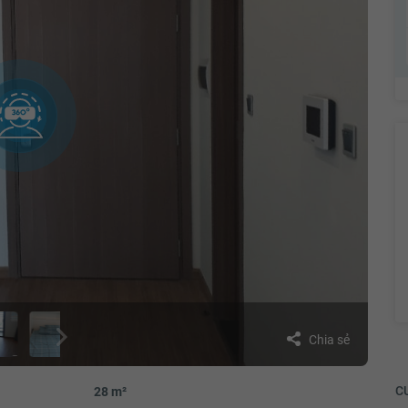
Chia sẻ
CƯ
28 m²