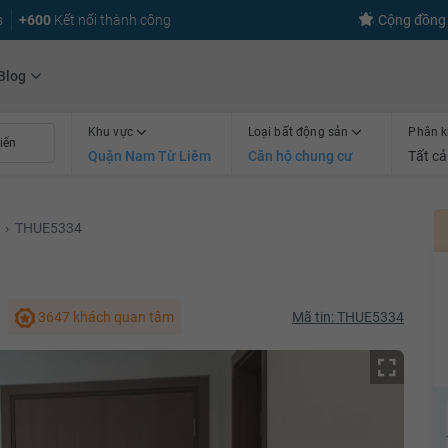
s
+600
Kết nối thành công
Cộng đồng 
Blog
Khu vực
Loại bất động sản
Phân k
Quận Nam Từ Liêm
Căn hộ chung cư
Tất cả
›
THUE5334
3647 khách quan tâm
Mã tin: THUE5334