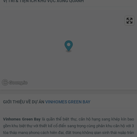
VỊ TRÍ & TIỆN ÍCH KHU VỰC XUNG QUANH
GIỚI THIỆU VỀ DỰ ÁN
VINHOMES GREEN BAY
Vinhomes Green Bay
là quần thể biệt thự, căn hộ hạng sang khép kín bao
gồm khu biệt thự với thiết kế cổ điển sang trọng cùng phân khu căn hộ với 3
tòa tháp mang phong cách hiện đại, đặt trong không gian sinh thái ngập tràn