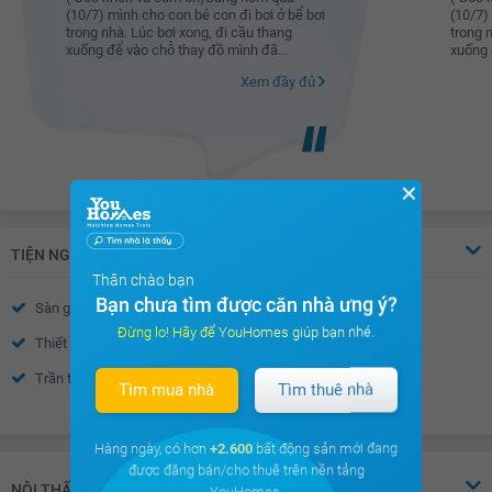
(10/7) mình cho con bé con đi bơi ở bể bơi
(10/7)
trong nhà. Lúc bơi xong, đi cầu thang
trong 
xuống để vào chỗ thay đồ mình đã...
xuống 
Xem đầy đủ
✕
TIỆN NGHI
Thân chào bạn
Bạn chưa tìm được căn nhà ưng ý?
Sàn gỗ
Sàn đá
Đừng lo! Hãy để YouHomes giúp bạn nhé.
Thiết bị báo cháy
Nước nóng
Trần thạch cao
Tường sơn bả
Tìm mua nhà
Tìm thuê nhà
Xem thêm
Cửa sổ an toàn
Cửa khung nhôm kính
Hàng ngày, có hơn
+2.600
bất động sản mới đang
Chuông điện
Cửa gỗ công nghiệp
được đăng bán/cho thuê trên nền tảng
NỘI THẤT
YouHomes.