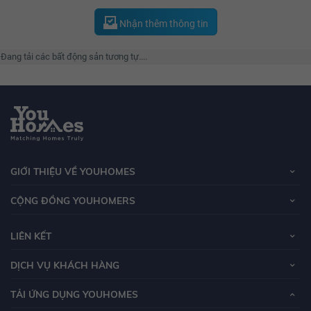
công ty Technocom được sát nhập bởi hai doanh nghiệp là Vinpearl và
Vincom. Qua hơn 14 năm hoạt động, đến thời điểm hiện tại công ty đã trở
Nhận thêm thông tin
thành một trong những tập đoàn đa kinh tế hàng đầu Việt Nam.
Đang tải các bất động sản tương tự....
GIỚI THIỆU VỀ YOUHOMES
CỘNG ĐỒNG YOUHOMERS
LIÊN KẾT
DỊCH VỤ KHÁCH HÀNG
TẢI ỨNG DỤNG YOUHOMES