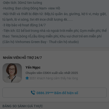
-Diện tích: 30m2 tim tường
-Hướng: Ban công Đông Nam- view Hồ
-Nội thất và thiết bị điện tử: Bếp,tủ quần áo, giường, kệ ti vi, máy giặt,
tủ lạnh, lò vi sóng, tivi 49 ince chất lượng 4k......
-3 lớp bảo vệ hoạt động 24/7
-Tiện ích: 02 bể bơi trong nhà và ngoài trời miễn phí, Gym miễn phí, thể
thao: Tenis,bóng rổ,cầu lông miễn phí, Khu vui chơi trẻ em miễn phí
(Căn hộ Vinhomes Green Bay - Thuê căn hộ studio)
NHÂN VIÊN HỖ TRỢ 24/7
Yến Ngọc
Chuyên viên CSKH xuất sắc nhất 2025
3051 khách hàng cảm thấy hài lòng
0886.39***
Bấm để hiện số
BẢNG SO SÁNH GIÁ THỰC