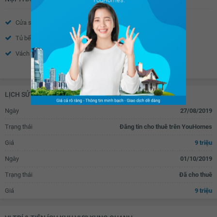
Cửa sổ
Tủ âm tường
Tủ bếp
Máy rửa bát
Vách kính nhà tắm
Toilet
Xem thêm
Quạt thông gió
Bồn rửa mặt
Chắn ban công
LỊCH SỬ GIAO DỊCH
Ngày
27/08/2019
Trạng thái
Đăng tin cho thuê trên YouHomes
Giá
9 triệu
Ngày
01/10/2019
Trạng thái
Đã cho thuê
Giá
9 triệu