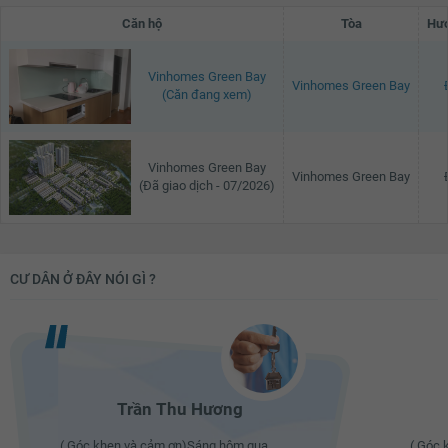
Căn hộ
Tòa
Hướ
Vinhomes Green Bay
Vinhomes Green Bay
(Căn đang xem)
Vinhomes Green Bay
Vinhomes Green Bay
(Đã giao dịch - 07/2026)
CƯ DÂN Ở ĐÂY NÓI GÌ ?
Trần Thu Hương
( Góc khen và cảm ơn)Sáng hôm qua
( Góc 