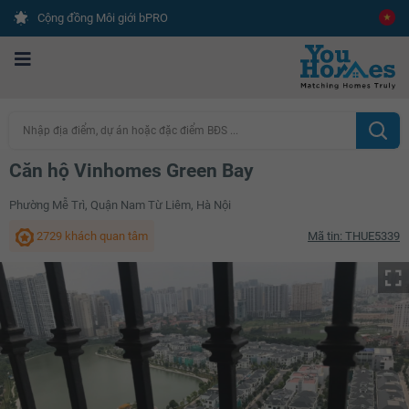
Cộng đồng Môi giới bPRO
Nhập địa điểm, dự án hoặc đặc điểm BĐS ...
Căn hộ Vinhomes Green Bay
Phường Mễ Trì, Quận Nam Từ Liêm, Hà Nội
2729 khách quan tâm
Mã tin: THUE5339