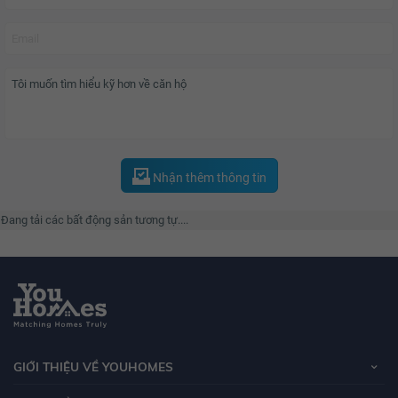
Vinhomes Central Park
bao gồm khu căn hộ, khu biệt thự và Lanmark
Tower 81 tầng. Khu căn hộ gồm 7 tòa tháp, mỗi căn hộ đều được thiết kế
sang trọng với tầm nhìn tuyệt đẹp hướng công viên và sông xanh đem lại
cho bạn cuộc sống trọn vẹn như đang ở resort 5 sao, hệ thống kính Low-e
cản nhiệt và truyền sáng ưu việt, cùng hệ thống nhà thông minh Smart
home.
Nhận thêm thông tin
Sở hữu các tiện ích nội khu, cư dân được đắm mình trong hồ bơi vô cực và
Đang tải các bất động sản tương tự....
hồ bơi có mái che cùng bể Jacuzzi, yên tâm với hệ thống y tế của bệnh viện
đa khoa quốc tế Vinmec, đảm bảo cho thế hệ tương lại tại trường liên cấp
Vinschool, thư giãn với công viên cây xanh ven sông rộng 14 ha,...
Chủ đầu tư?
GIỚI THIỆU VỀ YOUHOMES
Chủ đầu tư dự án
Vinhomes Central Park
là Tập đoàn Vingroup, đây là tập