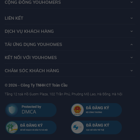
CỘNG ĐỒNG YOUHOMERS
đoàn kinh tế tư nhấn lớn nhất Việt Nam hiện nay.
LIÊN KẾT
Tập đoàn VinGroup là một trong những tập đoàn uy tín, hoạt động lâu năm
DỊCH VỤ KHÁCH HÀNG
trong lĩnh vực bất động sản. VinGroup thành lập năm 1993 với tiền thân là
công ty Technocom được sát nhập bởi hai doanh nghiệp là Vinpearl và
TẢI ỨNG DỤNG YOUHOMES
Vincom. Qua hơn 14 năm hoạt động, đến thời điểm hiện tại công ty đã trở
thành một trong những tập đoàn đa kinh tế hàng đầu Việt Nam.
KẾT NỐI VỚI YOUHOMES
CHĂM SÓC KHÁCH HÀNG
© 2026 - Công Ty TNHH CT Toàn Cầu
Tầng 12 toà Hồ Gươm Plaza, 102 Trần Phú, Phường Mộ Lao, Hà Đông, Hà Nội