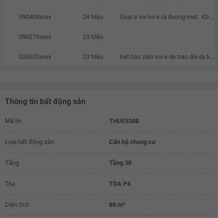
090408xxxx
24 triệu
Giup e voi ko e ra duong mat . Kb zalo e voi a
090279xxxx
23 triệu
033625xxxx
23 triệu
Ket ban zalo voi e de trao doi dx k a
Thông tin bất động sản
Mã tin
THUE5388
Loại bất động sản
Căn hộ chung cư
Tầng
Tầng 30
Tòa
TÒA P4
Diện tích
88 m²