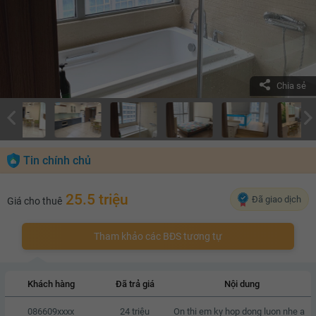
Chia sẻ
Tin chính chủ
25.5 triệu
Đã giao dịch
Giá cho thuê
Tham khảo các BĐS tương tự
Khách hàng
Đã trả giá
Nội dung
086609xxxx
24 triệu
On thi em ky hop dong luon nhe a