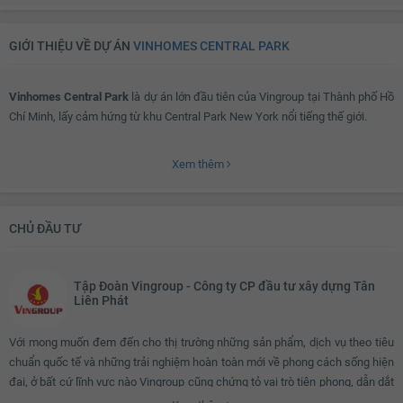
GIỚI THIỆU VỀ DỰ ÁN
VINHOMES CENTRAL PARK
Vinhomes Central Park
là dự án lớn đầu tiên của Vingroup tại Thành phố Hồ
Chí Minh, lấy cảm hứng từ khu Central Park New York nổi tiếng thế giới.
Xem thêm
Vinhomes Central Park ở đâu?
CHỦ ĐẦU TƯ
Sở hữu mặt tiền trải dài hơn 1km bên bờ sông Sài Gòn,
dự án Vinhomes
Central Park
mang đến cho cư dân một không gian sống hoàn hảo, hòa hợp
với thiên nhiên cùng tiêu chuẩn quốc tế, xứng tầm khu đô thị hiện đại và
Tập Đoàn Vingroup - Công ty CP đầu tư xây dựng Tân
đẳng cấp bậc nhất Việt Nam.
Liên Phát
Với mong muốn đem đến cho thị trường những sản phẩm, dịch vụ theo tiêu
Tọa lạc tại vị trí vàng Tân Cảng - trung tâm thành phố, cư đân chỉ mất 10
chuẩn quốc tế và những trải nghiệm hoàn toàn mới về phong cách sống hiện
phút ra bến xe Miền Đông và chợ Bến Thành, 5 phút ra trung tâm Quận 1 và
đại, ở bất cứ lĩnh vực nào Vingroup cũng chứng tỏ vai trò tiên phong, dẫn dắt
20 phút tới cảng hàng không quốc tế Tân Sơn Nhất rất thuận tiện cho việc đi
sự thay đổi xu hướng tiêu dùng. Vingroup đã làm nên những điều kỳ diệu để