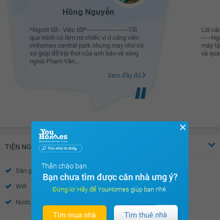
Hồng Nguyễn
*Người tốt - Việc tốt*---------------------Tối
Lời cảm
qua mình có làm rơi chiếc ví ở công viên
-----N
vinhomes central park nhưng may nhờ có
máy tậ
sự giúp đỡ kịp thời của anh bảo vệ vòng
và quay
ngoài Phạm Văn...
Xem đầy đủ
✕
TIỆN NGHI
Thân chào bạn
Sàn gỗ
Điều hòa
Bạn chưa tìm được căn nhà ưng ý?
Wifi
Truyền hình Cáp
Đừng lo! Hãy để YouHomes giúp bạn nhé.
Nước nóng
Rèm thông minh
Tìm mua nhà
Tìm thuê nhà
Xem thêm
Rèm gỗ