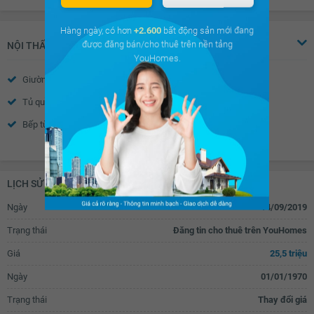
Hàng ngày, có hơn
+2.600
bất động sản mới đang
được đăng bán/cho thuê trên nền tảng
NỘI THẤT
YouHomes.
Giường
Cửa sổ
Tủ quần áo
Đèn ngủ
Bếp từ âm
Tủ bếp
Xem thêm
Bàn ăn
Máy hút mùi
Vòi hoa sen
Toilet
LỊCH SỬ GIAO DỊCH
Quạt thông gió
Bồn rửa mặt
Ngày
14/09/2019
TV
Đèn ốp trần phòng khách
Trạng thái
Đăng tin cho thuê trên YouHomes
Đèn ốp trần nhà tắm
Giá
25,5 triệu
Ngày
01/01/1970
Trạng thái
Thay đổi giá