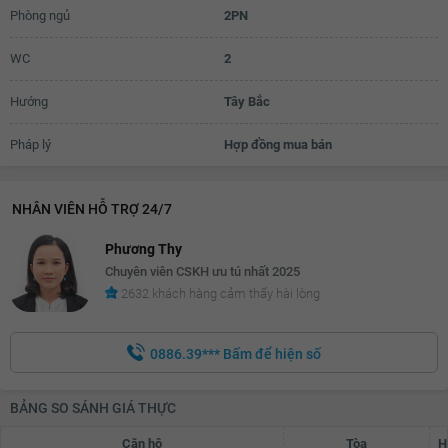
Phòng ngủ
2PN
WC
2
Hướng
Tây Bắc
Pháp lý
Hợp đồng mua bán
NHÂN VIÊN HỖ TRỢ 24/7
Phương Thy
Chuyên viên CSKH ưu tú nhất 2025
2632 khách hàng cảm thấy hài lòng
0886.39***
Bấm để hiện số
BẢNG SO SÁNH GIÁ THỰC
Căn hộ
Tòa
H