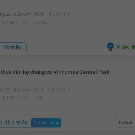
ng 22, Quận Bình Thạnh, Hồ Chí Minh
²
2PN
2 WC
Tây Nam
16 triệu
Đã giao dị
á
 thuê căn hộ chung cư Vinhomes Central Park
ng 22, Quận Bình Thạnh, Hồ Chí Minh
²
1PN
1 WC
KXĐ
15.1 triệu
Thương lượng
Đặt lịch
từ