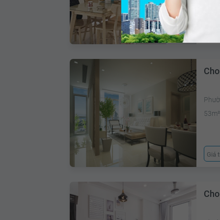
Giá 
Cho
Phườ
53m
Giá 
Cho