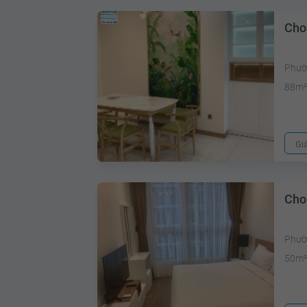
Cho
Phườ
88m
Gi
Cho
Phườ
50m