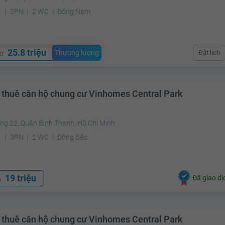
²
2PN
2 WC
Đông Nam
25.8 triệu
Thương lượng
Đặt lịch
từ
 thuê căn hộ chung cư Vinhomes Central Park
ng 22, Quận Bình Thạnh, Hồ Chí Minh
²
3PN
2 WC
Đông Bắc
19 triệu
Đã giao dị
á
 thuê căn hộ chung cư Vinhomes Central Park