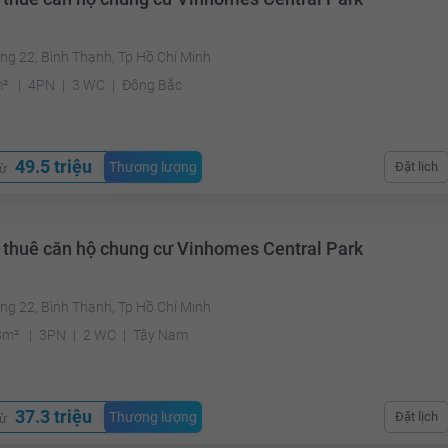
ng 22, Bình Thạnh, Tp Hồ Chí Minh
m²
4PN
3 WC
Đông Bắc
49.5 triệu
Thương lượng
Đặt lịch
từ
 thuê căn hộ chung cư Vinhomes Central Park
ng 22, Bình Thạnh, Tp Hồ Chí Minh
3m²
3PN
2 WC
Tây Nam
37.3 triệu
Thương lượng
Đặt lịch
từ