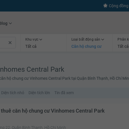
s
+600
Kết nối thành công
Cộng đồng 
Blog
Khu vực
Loại bất động sản
Phân k
Tất cả
Căn hộ chung cư
Tất cả
inhomes Central Park
 căn hộ chung cư Vinhomes Central Park tại Quận Bình Thạnh, Hồ Chí Mi
Diện tích nhỏ
Diện tích lớn
Tin đã xem
 thuê căn hộ chung cư Vinhomes Central Park
ng 22, Quận Bình Thạnh, Hồ Chí Minh