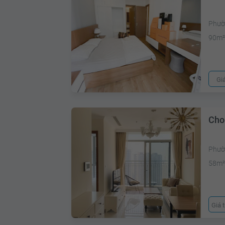
Phườ
90m
Gi
Cho
Phườ
58m
Giá 