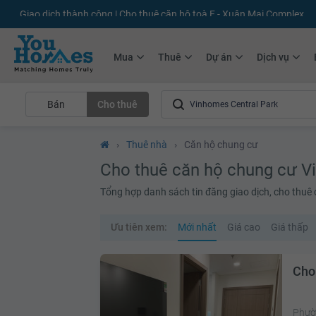
+75.000
Tin đăng mới hàng tháng
+10.000
Thành viên Youhomer
Mua
Thuê
Dự án
Dịch vụ
Bán
Cho thuê
›
Thuê nhà
›
Căn hộ chung cư
Cho thuê căn hộ chung cư V
Tổng hợp danh sách tin đăng giao dịch, cho thuê
Ưu tiên xem:
Mới nhất
Giá cao
Giá thấp
Cho
Phườ