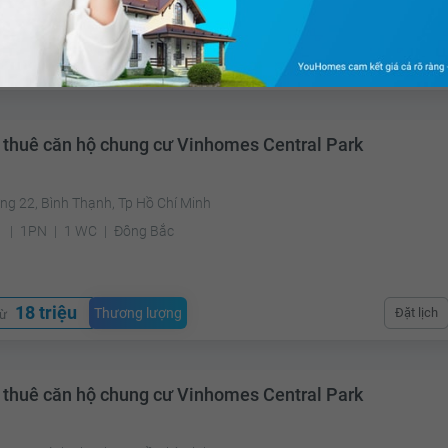
24.9 triệu
Thương lượng
Đặt lịch
từ
 thuê căn hộ chung cư Vinhomes Central Park
ng 22, Bình Thạnh, Tp Hồ Chí Minh
²
1PN
1 WC
Đông Bắc
18 triệu
Thương lượng
Đặt lịch
từ
 thuê căn hộ chung cư Vinhomes Central Park