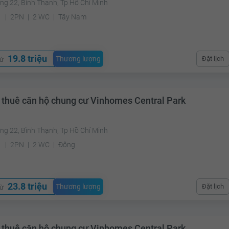
ng 22, Bình Thạnh, Tp Hồ Chí Minh
²
2PN
2 WC
Tây Nam
19.8 triệu
Thương lượng
Đặt lịch
từ
 thuê căn hộ chung cư Vinhomes Central Park
ng 22, Bình Thạnh, Tp Hồ Chí Minh
²
2PN
2 WC
Đông
23.8 triệu
Thương lượng
Đặt lịch
từ
 thuê căn hộ chung cư Vinhomes Central Park