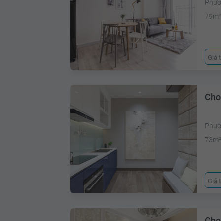
Phườ
79m
Giá 
Cho
Phườ
73m
Giá 
Cho