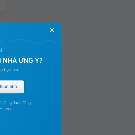
✕
N
 NHÀ ƯNG Ý?
p bạn nhé.
ch
thuê nhà
ới đang được đăng
ouHomes.