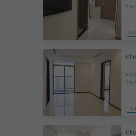
70m
Giá 
Cho
Phườ
95m
Gi
Cho