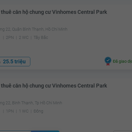
 thuê căn hộ chung cư Vinhomes Central Park
ng 22, Quận Bình Thạnh, Hồ Chí Minh
²
2PN
2 WC
Tây Bắc
25.5 triệu
Đã giao dị
á
 thuê căn hộ chung cư Vinhomes Central Park
ng 22, Bình Thạnh, Tp Hồ Chí Minh
²
1PN
1 WC
Đông