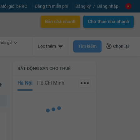
Môi giới bPRO
Đăng tin miễn phí
Đăng ký
Đăng nhập
Bán nhà nhanh
Cho thuê nhà nhanh
húc giá
Tìm kiếm
Lọc thêm
Chọn lại
BẤT ĐỘNG SẢN CHO THUÊ
Hà Nội
Hồ Chí Minh
nh