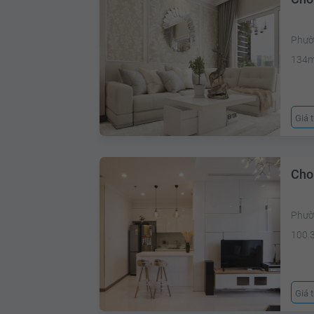
Phườ
134
Giá 
Cho
Phườ
100.
Giá 