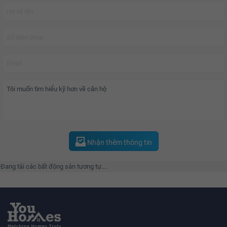
Vinhomes D’.Capitale
được xây dựng trên quy mô tổ hợp văn phòng, khu
căn hộ chung cư cao cấp và trung tâm thương mại hiện đại. Dự án dự kiến
cung cấp khoảng 2.000 căn hộ cao cấp các loại hình đa dạng trong đó có
căn hộ Officetel đẳng cấp. Chủ đầu tư đã thiết kế các căn hộ Chung cư D.
Capitale với những nét phóng khoáng và tinh tế theo phong cách phương Tây
với cấu trúc thiết kế sang trọng và đẳng cấp, mang đến cho cư dân những
cái nhìn mới mẻ về những căn hộ chung cư hiện đại.
Ngoài ra, cư dân dự án sẽ được hưởng chuỗi tiện ích vàng gồm : Khu trung
tâm thương mại với tổng diện tích lên đến 180.000 m2, khu vui chơi giải trí
đẳng cấp, trường học, bệnh viện chuẩn quốc tế, khuôn viên cây xanh,..
Nhận thêm thông tin
Đang tải các bất động sản tương tự....
Chủ đầu tư?
Chủ đầu tư dự án
Vinhomes D’.Capitale
là Tập đoàn Tân Hoàng Minh.