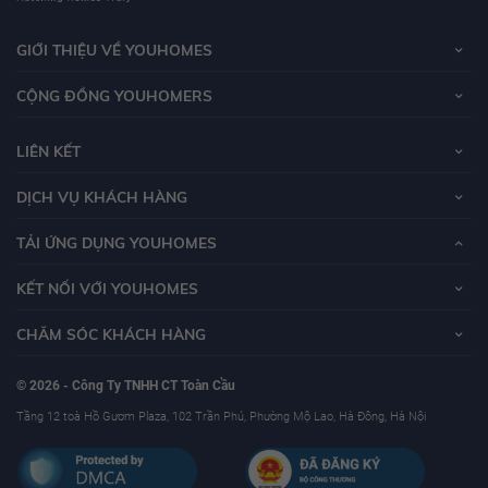
Kể từ khi thành lập vào năm 1993 cho đến nay, Tập đoàn Tân Hoàng Minh
GIỚI THIỆU VỀ YOUHOMES
đã tham gia nhiều lĩnh vực, hoạt động sản xuất kinh doanh và gặt hái được
những thành tựu đáng kể. Hiện nay, Tập đoàn Tân Hoàng Minh đang trong
CỘNG ĐỒNG YOUHOMERS
giai đoạn phát triển mạnh mẽ và tập trung mở rộng các lĩnh vực hoạt động
xoay quanh trục bất động sản, có thể kể đến: sản xuất bê tông - vật liệu xây
LIÊN KẾT
dựng, sản xuất đồ nội thất, phát triển chuỗi TTTM vui chơi giải trí, chuỗi văn
phòng khách sạn cho thuê, quản lý vận hành Toà nhà,…
DỊCH VỤ KHÁCH HÀNG
TẢI ỨNG DỤNG YOUHOMES
KẾT NỐI VỚI YOUHOMES
CHĂM SÓC KHÁCH HÀNG
© 2026 - Công Ty TNHH CT Toàn Cầu
Tầng 12 toà Hồ Gươm Plaza, 102 Trần Phú, Phường Mộ Lao, Hà Đông, Hà Nội