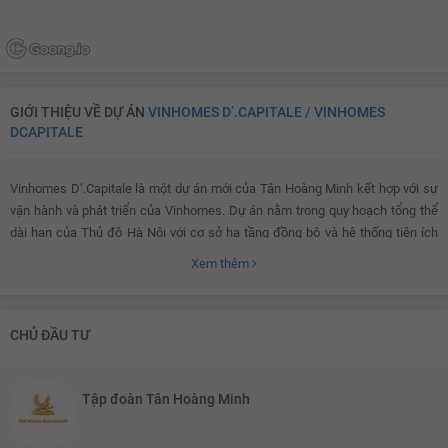
GIỚI THIỆU VỀ DỰ ÁN
VINHOMES D’.CAPITALE / VINHOMES
DCAPITALE
Vinhomes D’.Capitale là một dự án mới của Tân Hoàng Minh kết hợp với sự
vận hành và phát triển của Vinhomes. Dự án nằm trong quy hoạch tổng thể
dài hạn của Thủ đô Hà Nội với cơ sở hạ tầng đồng bộ và hệ thống tiện ích
vượt trội.
Xem thêm
Vinhomes D’.Capitale ở đâu?
CHỦ ĐẦU TƯ
Vinhomes D’.Capitale
nằm ở vị trí đặc địa trên ngã tư Trần Duy Hưng, Khuất
Tập đoàn Tân Hoàng Minh
Duy Tiến, Đại lộ Thăng Long. Nơi đây là một trong những khu vực sầm uất,
tập trung nhiều cơ sở hạ tầng lớn của Thủ đô.