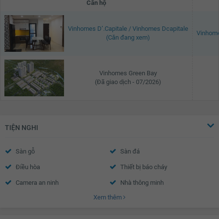
Căn hộ
Vinhomes D’.Capitale / Vinhomes Dcapitale
Vinhome
(Căn đang xem)
Vinhomes Green Bay
(Đã giao dịch - 07/2026)
TIỆN NGHI
Sàn gỗ
Sàn đá
Điều hòa
Thiết bị báo cháy
Camera an ninh
Nhà thông minh
Xem thêm
Wifi
Truyền hình Cáp
Nước nóng
Trần thạch cao