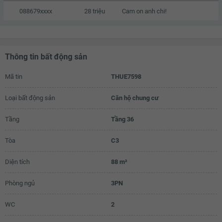
088679xxxx
28 triệu
Cam on anh chi!
Thông tin bất động sản
Mã tin
THUE7598
Loại bất động sản
Căn hộ chung cư
Tầng
Tầng 36
Tòa
C3
Diện tích
88 m²
Phòng ngủ
3PN
WC
2