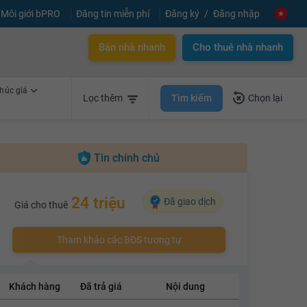
Môi giới bPRO
Đăng tin miễn phí
Đăng ký
Đăng nhập
Bán nhà nhanh
Cho thuê nhà nhanh
húc giá
Tìm kiếm
Lọc thêm
Chọn lại
Tin chính chủ
24 triệu
Đã giao dịch
Giá cho thuê
Tham khảo các BĐS tương tự
Khách hàng
Đã trả giá
Nội dung