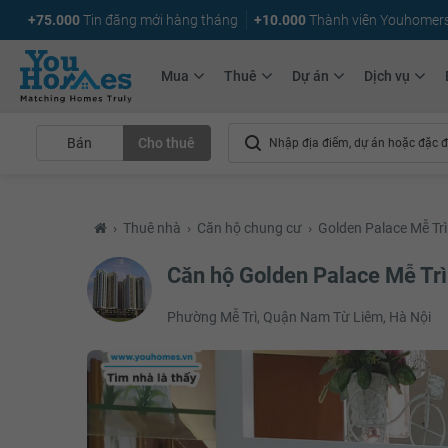
+75.000
Tin đăng mới hàng tháng
+10.000
Thành viên Youhomer
Mua
Thuê
Dự án
Dịch vụ
Bán
Cho thuê
›
Thuê nhà
›
Căn hộ chung cư
›
Golden Palace Mễ Trì
Căn hộ Golden Palace Mễ Trì
Phường Mễ Trì, Quận Nam Từ Liêm, Hà Nội