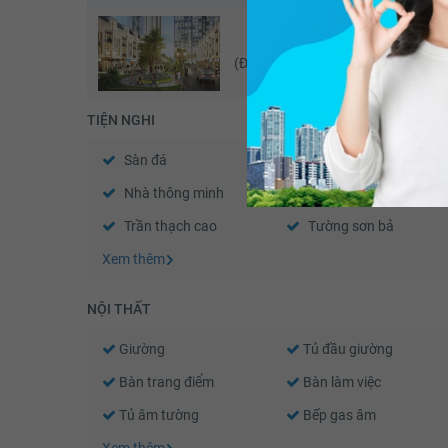
Vinhomes Gardenia
Vinho
(Đã giao dịch - 07/2026)
TIỆN NGHI
Sàn đá
Điều hòa
Nhà thông minh
Wifi
Trần thạch cao
Tường sơn bả
Xem thêm
NỘI THẤT
Giường
Tủ đầu giường
Bàn trang điểm
Bàn làm việc
Tủ âm tường
Bếp gas âm
Xem thêm