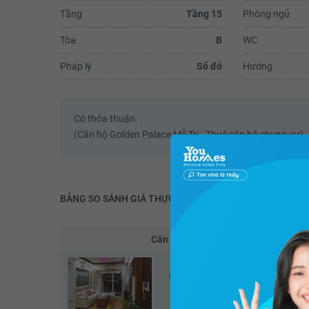
Tầng
Tầng 15
Phòng ngủ
Tòa
B
WC
Pháp lý
Sổ đỏ
Hướng
Có thỏa thuận.
(Căn hộ Golden Palace Mễ Trì - Thuê căn hộ chung cư)
BẢNG SO SÁNH GIÁ THỰC
Căn hộ
Golden Palace Mễ Trì
Golden
(Căn đang xem)