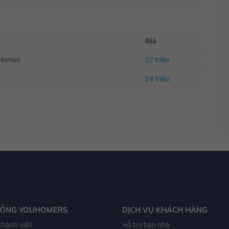
Giá
uHomes
27 triệu
24 triệu
ĐỒNG YOUHOMERS
DỊCH VỤ KHÁCH HÀNG
 thành viên
Hỗ trợ bán nhà