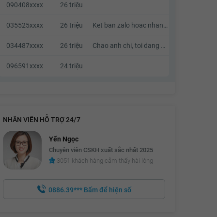
090408xxxx
26 triệu
035525xxxx
26 triệu
Ket ban zalo hoac nhan tin a. Khong goi nhaa vi toi kha ban
034487xxxx
26 triệu
Chao anh chi, toi dang quan tam den can nha cua anh chi, neu anh chi co thien chi ban thi chung ta co the lien he va trao doi truc tiep voi nhau.
096591xxxx
24 triệu
NHÂN VIÊN HỖ TRỢ 24/7
Yến Ngọc
Chuyên viên CSKH xuất sắc nhất 2025
3051 khách hàng cảm thấy hài lòng
0886.39***
Bấm để hiện số