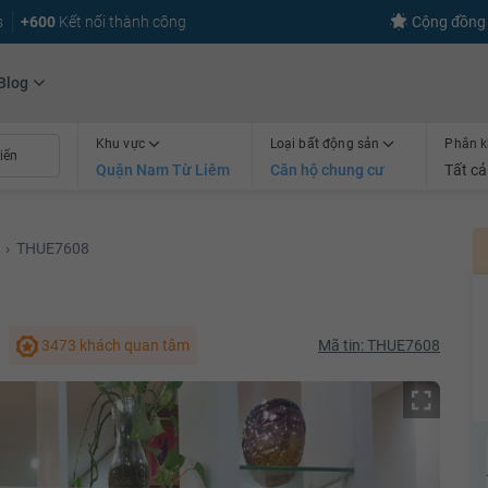
s
+600
Kết nối thành công
Cộng đồng 
Blog
Khu vực
Loại bất động sản
Phân k
Quận Nam Từ Liêm
Căn hộ chung cư
Tất cả
›
THUE7608
3473 khách quan tâm
Mã tin: THUE7608