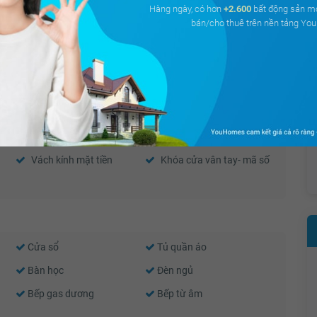
Hàng ngày, có hơn
+2.600
bất động sản m
bán/cho thuê trên nền tảng Y
mes Gardenia
Tây Bắc
122.2 m²
41,50 triệu
Thiết bị báo cháy
Camera an ninh
Truyền hình Cáp
Nước nóng
Vách kính mặt tiền
Khóa cửa vân tay- mã số
Cửa sổ
Tủ quần áo
Bàn học
Đèn ngủ
Bếp gas dương
Bếp từ âm