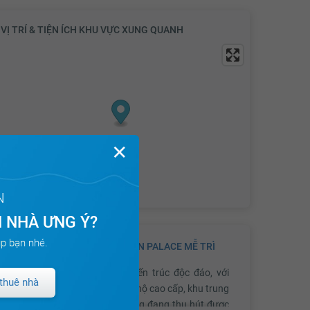
VỊ TRÍ & TIỆN ÍCH KHU VỰC XUNG QUANH
✕
N
 NHÀ ƯNG Ý?
p bạn nhé.
GIỚI THIỆU VỀ DỰ ÁN
GOLDEN PALACE MỄ TRÌ
Golden Palace Mễ Trì
có kiến trúc độc đáo, với
thuê nhà
chức năng liên hoàn của căn hộ cao cấp, khu trung
tâm thương mại và văn phòng đang thu hút được