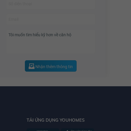
kế này giúp cho ngôi nhà có nhiều không gian, ánh
sáng tự nhiên và thoáng khí. Toà nhà cao 30 tầng,
bao gồm 5 tầng hầm, 4 tầng trung tâm thương mại
và văn phòng và 26 tầng căn hộ với 24 thang máy
nhằm nâng cao tốc độ lưu thông đem đến sự tiện
nghi hoàn hảo.
Điển hình cho những tiện ích là: Trung tâm thương
mại với quy mô lớn nằm tại khối đế của tòa nhà;
Nhận thêm thông tin
Hệ thống văn phòng cao cấp nằm gần với khu
trung tâm thương mại;
Bãi đỗ xe rộng rãi với 4 tầng hầm;
TẢI ỨNG DỤNG YOUHOMES
Hệ thống siêu thị tiện ích; các cửa hàng của những