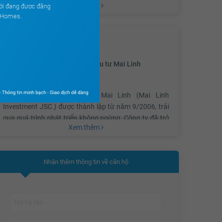
Xem thêm
ới đang được đăng
sự quan tâm đặc biệt của các nhà đầu tư và công
ouHomes.
chúng.
CHỦ ĐẦU TƯ
Dự án tọa lạc ngay tại trung tâm hành chính mới
Công ty Cổ phần Đầu tư Mai Linh
của thủ đô, nằm trong quy hoạch tổng thể của Khu
công viên văn hóa thể thao Tây Nam – Hà Nội, nơi
kết nối những công trình cao cấp và tiêu biểu bậc
Công ty Cổ phần Đầu tư Mai Linh (Mai Linh
nhất của thành phố như: Khu Liên hiệp thể thao
Investment JSC.) được thành lập từ năm 9/2006, trải
Quốc gia, Nhà Matxcova tại Hà Nội, Cung Hữu
qua quá trình phát triển không ngừng, Công ty đã trở
Nghị Việt Trung, khu công viên cây xanh…; các cao
Xem thêm
thành một trong những công ty hàng đầu và uy tín
ốc văn phòng và chung cư cao cấp: Keangnam
trong lĩnh vực đầu tư xây dựng công trình, đầu tư xây
Hanoi Landmark Tower, The Manor, Tháp dầu khí…
dựng phát triển nhà, hạ tầng đô thị, các công trình
Nhận thêm thông tin về căn hộ
dân dụng, công nghiệp,kinh doanh bất động sản...
Tất cả tạo ra một môi trường sống hoàn hảo và ưu
thế hàng đầu về vị trí hiện nay.
Dự án Golden
Palace Mễ Trì
bao gồm 3 toà nhà được thiết kế
hiện đại, lấy ý tưởng từ những bông hoa sen. Thiết