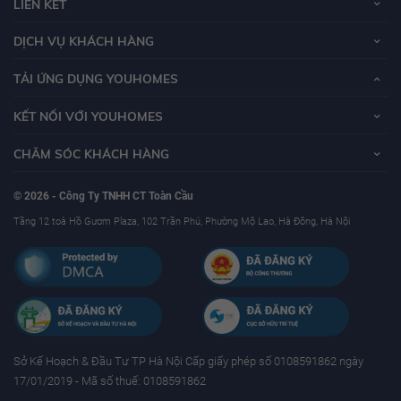
LIÊN KẾT
Một môi trường sống lý tưởng, YouHomes đánh giá
Vinhomes
DỊCH VỤ KHÁCH HÀNG
Skylake
là một dự án hứa hẹn đầy tiềm năng cho cư dân sinh sống.
TẢI ỨNG DỤNG YOUHOMES
Chủ đầu tư?
KẾT NỐI VỚI YOUHOMES
CHĂM SÓC KHÁCH HÀNG
Chủ đầu tư dự án
Vinhomes Skylake
là Tập đoàn Vingroup, đây là tập đoàn
© 2026 - Công Ty TNHH CT Toàn Cầu
kinh tế tư nhấn lớn nhất Việt Nam hiện nay.
Tầng 12 toà Hồ Gươm Plaza, 102 Trần Phú, Phường Mộ Lao, Hà Đông, Hà Nội
Tập đoàn VinGroup là một trong những tập đoàn uy tín, hoạt động lâu năm
trong lĩnh vực bất động sản. VinGroup thành lập năm 1993 với tiền thân là
công ty Technocom được sát nhập bởi hai doanh nghiệp là Vinpearl và
Vincom. Qua hơn 14 năm hoạt động, đến thời điểm hiện tại công ty đã trở
thành một trong những tập đoàn đa kinh tế hàng đầu Việt Nam.
Sở Kế Hoạch & Ðầu Tư TP Hà Nội Cấp giấy phép số 0108591862 ngày
17/01/2019 - Mã số thuế: 0108591862