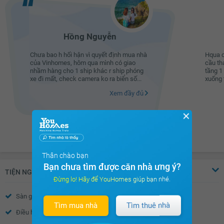
Hồng Nguyễn
Chưa bao h hối hận vì quyết định mua nhà
Hqua c
của Vinhomes, hôm qua mình có giao
cầu th
nhầm hàng cho 1 ship khác r ship phóng
tầng 1
xe đi mất, check camera ko ra biển số...
xuống t
Xem đầy đủ
✕
Thân chào bạn
Bạn chưa tìm được căn nhà ưng ý?
TIỆN NGHI
Đừng lo! Hãy để YouHomes giúp bạn nhé.
Sàn gỗ
Sàn đá
Tìm mua nhà
Tìm thuê nhà
Điều hòa
Thiết bị báo cháy