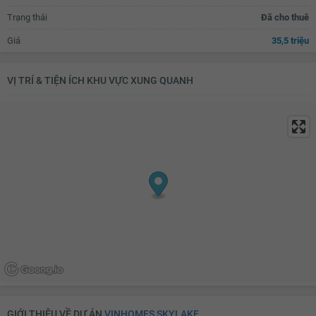
Trạng thái
Đã cho thuê
Bồn rửa bát đôi
Bàn ăn
Giá
35,5 triệu
Bàn sơ chế thức ăn
Máy hút mùi
Bồn tắm
Vách kính nhà tắm
VỊ TRÍ & TIỆN ÍCH KHU VỰC XUNG QUANH
Vòi hoa sen
Toilet
Quạt thông gió
Bồn rửa mặt
Lò sưởi
Tủ đựng sách
Kệ trang trí
Rèm
Kệ để đồ
Máy hút bụi
TV
Bộ sofa
Bàn uống nước
Thiết bị âm thanh
Đèn chùm
Bàn thờ/tủ thờ
Tủ giầy
Đèn ốp trần phòng khách
Giàn phơi thông minh
Máy giặt
GIỚI THIỆU VỀ DỰ ÁN
VINHOMES SKYLAKE
Kho chứa đồ
Đèn ốp trần nhà tắm