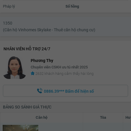
Pháp lý
Sổ hồng
1350
(Căn hộ Vinhomes Skylake - Thuê căn hộ chung cư)
NHÂN VIÊN HỖ TRỢ 24/7
Phương Thy
Chuyên viên CSKH ưu tú nhất 2025
2632 khách hàng cảm thấy hài lòng
0886.39***
Bấm để hiện số
BẢNG SO SÁNH GIÁ THỰC
Căn hộ
Tòa
Hư