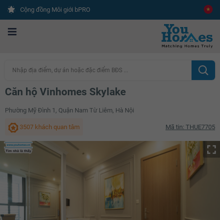
Cộng đồng Môi giới bPRO
Nhập địa điểm, dự án hoặc đặc điểm BĐS ...
Căn hộ Vinhomes Skylake
Phường Mỹ Đình 1, Quận Nam Từ Liêm, Hà Nội
3507 khách quan tâm
Mã tin: THUE7705