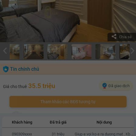
Chia sẻ
Tin chính chủ
35.5 triệu
Đã giao dịch
Giá cho thuê
Tham khảo các BĐS tương tự
Khách hàng
Đã trả giá
Nội dung
090309xxxx
31 triệu
Giup e voi ko e ra duong mat . Kb zalo e voi a