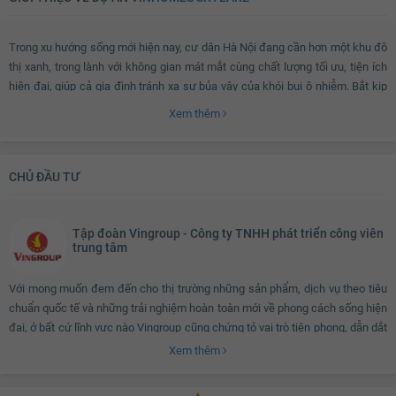
Chắn ban công
Lưới an toàn
Trong xu hướng sống mới hiện nay, cư dân Hà Nội đang cần hơn một khu đô
Cửa nhôm kính
Đèn ốp trần ban công
thị xanh, trong lành với không gian mát mắt cùng chất lượng tối ưu, tiện ích
hiện đại, giúp cả gia đình tránh xa sự bủa vây của khói bụi ô nhiễm. Bắt kịp
xu hướng đó, Vinhomes Skylake – một siêu phẩm của Vinhomes hứa hẹn
Xem thêm
sẽ mang đến cho người dân Hà thành một tổ ấm 5* – nơi mở ra một chân
trời mới với một phong cách sống hoàn toàn mới tại khu vực phía Tây Thủ
đô.
CHỦ ĐẦU TƯ
Vinhomes Skylake ở đâu?
Tập đoàn Vingroup - Công ty TNHH phát triển công viên
trung tâm
Siêu đô thị Vinhomes Skylake
tọa lạc tại mặt đường Phạm Hùng, được coi
Với mong muốn đem đến cho thị trường những sản phẩm, dịch vụ theo tiêu
là vị trí cực đẹp có kết nối giao thông thuận lợi ngay sát vành đai 3 và đường
chuẩn quốc tế và những trải nghiệm hoàn toàn mới về phong cách sống hiện
cao tốc trên cao, dự án thuận tiện đi lại với 2 lối vào từ đường Phạm Hùng và
đại, ở bất cứ lĩnh vực nào Vingroup cũng chứng tỏ vai trò tiên phong, dẫn dắt
đường Dương Đình Nghệ.
sự thay đổi xu hướng tiêu dùng. Vingroup đã làm nên những điều kỳ diệu để
Xem thêm
tôn vinh thương hiệu Việt và tự hào là một trong những tập đoàn kinh tế tư
nhân hàng đầu Việt Nam. Vingroup là nơi hội tụ cùng phát triển của những