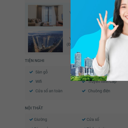
Vinhomes Metropolis
Vinhom
(Căn đang xem)
Vinhomes Metropolis
Vinhom
(Đã giao dịch - 07/2026)
TIỆN NGHI
Sàn gỗ
Điều hòa
Wifi
Truyền hình Cáp
Cửa sổ an toàn
Chuông điện
NỘI THẤT
Giường
Cửa sổ