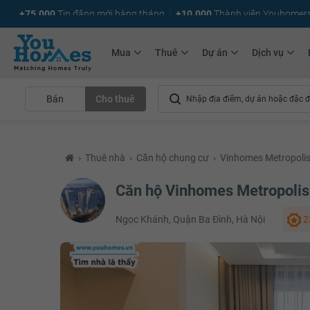
+75.000
Tin đăng mới hàng tháng
+10.000
Thành viên Youhomer
Mua
Thuê
Dự án
Dịch vụ
Bán
Cho thuê
›
Thuê nhà
›
Căn hộ chung cư
›
Vinhomes Metropoli
Căn hộ Vinhomes Metropolis
Ngọc Khánh, Quận Ba Đình, Hà Nội
2