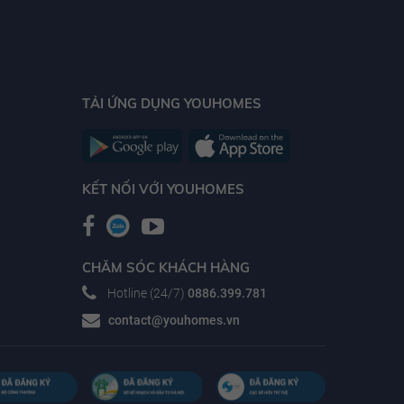
Tầm nhìn 360 độ hướng ra 4 hồ: hồ Tây, hồ Giảng
Võ, hồ Thủ Lệ và hồ Ngọc Khánh. Kế cận khu ngoại
giao đoàn Vạn Phúc, nhiều đại sứ quán, các trường
học uy tín: Singapore International School, Hanoi
TẢI ỨNG DỤNG YOUHOMES
International School, Trường Quốc tế RMIT, cạnh
các khách sạn hạng sang nổi tiếng: Lotte, Deawoo.
Kết nối trực tiếp với tuyến tàu điện trung tâm.
KẾT NỐI VỚI YOUHOMES
Quy mô và tiện ích?
CHĂM SÓC KHÁCH HÀNG
Dự án Vinhomes Liễu Giai được trang bị nhiều tiện
Hotline (24/7)
0886.399.781
ích cao cấp đạt chuẩn quốc tế, đem đến cho cư
contact@youhomes.vn
dân cuộc sống đẳng cấp, với một số tiện ích nổi bật
như: