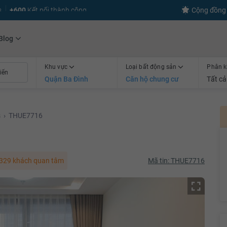
s
+600
Kết nối thành công
Cộng đồng 
Blog
Khu vực
Loại bất động sản
Phân k
Quận Ba Đình
Căn hộ chung cư
Tất cả
s
›
THUE7716
329 khách quan tâm
Mã tin: THUE7716