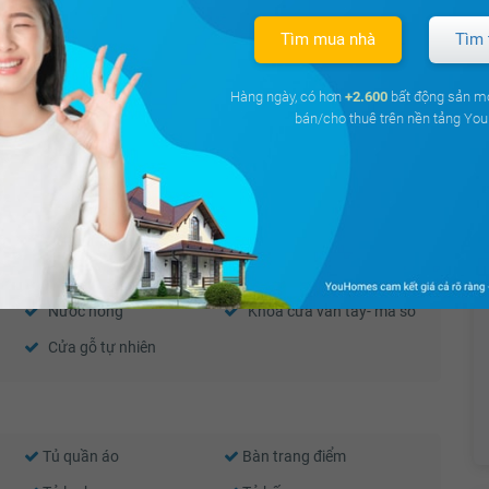
Tìm mua nhà
Tìm 
es Metropolis
Đông
52 m²
18 triệu
Hàng ngày, có hơn
+2.600
bất động sản m
bán/cho thuê trên nền tảng Y
es Metropolis
Tây Bắc
60 m²
15 triệu
Thiết bị báo cháy
Camera an ninh
Nước nóng
Khóa cửa vân tay- mã số
Cửa gỗ tự nhiên
Tủ quần áo
Bàn trang điểm