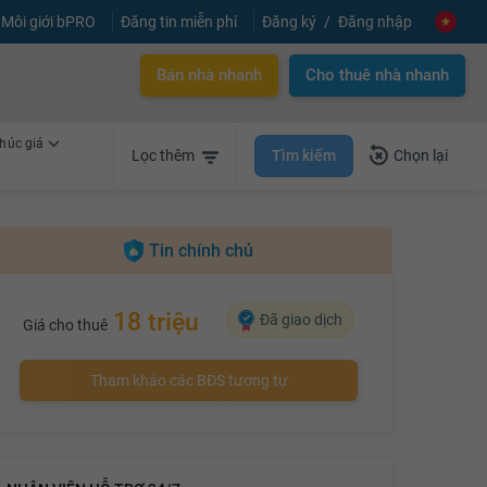
Môi giới bPRO
Đăng tin miễn phí
Đăng ký
Đăng nhập
Bán nhà nhanh
Cho thuê nhà nhanh
húc giá
Tìm kiếm
Lọc thêm
Chọn lại
Tin chính chủ
18 triệu
Đã giao dịch
Giá cho thuê
Tham khảo các BĐS tương tự