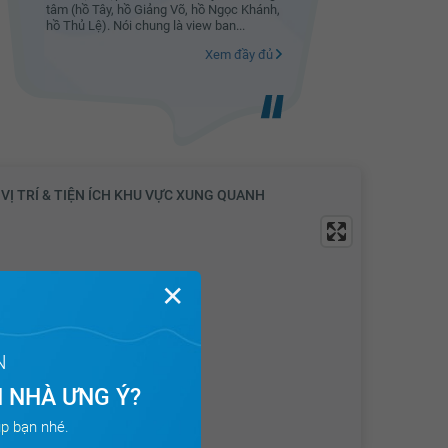
tâm (hồ Tây, hồ Giảng Võ, hồ Ngọc Khánh,
tâm (hồ T
hồ Thủ Lệ). Nói chung là view ban...
hồ Thủ Lệ)
Xem đầy đủ
VỊ TRÍ & TIỆN ÍCH KHU VỰC XUNG QUANH
✕
N
 NHÀ ƯNG Ý?
p bạn nhé.