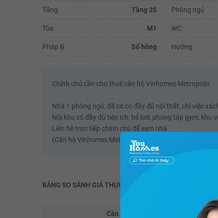
tâm (hồ Tây, hồ Giảng Võ, hồ Ngọc
Tầng
Tầng 25
Phòng ngủ
hồ Thủ Lệ). Nói chung là view ban..
Xem đ
Tòa
M1
WC
Pháp lý
Sổ hồng
Hướng
Chính chủ cần cho thuê căn hộ Vinhomes Metropolis
Nhà 1 phòng ngủ, đã có có đầy đủ nội thất, chỉ việc xách
Nội khu có đầy đủ tiện ích: bể bơi, phòng tập gym, khu v
Liên hệ trực tiếp chính chủ để xem nhà
(Căn hộ Vinhomes Metropolis - Thuê căn hộ chung cư)
BẢNG SO SÁNH GIÁ THỰC
Căn hộ