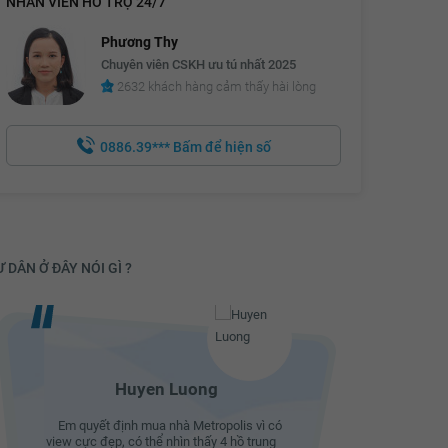
NHÂN VIÊN HỖ TRỢ 24/7
Phương Thy
Chuyên viên CSKH ưu tú nhất 2025
2632 khách hàng cảm thấy hài lòng
0886.39***
Bấm để hiện số
 DÂN Ở ĐÂY NÓI GÌ ?
Huyen Luong
Em quyết định mua nhà Metropolis vì có
Em quyết 
view cực đẹp, có thể nhìn thấy 4 hồ trung
view cực đ