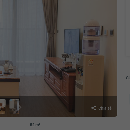
CƯ
Chia sẻ
Huyen Luong
s vì có
Em quyết định mua nhà Metropolis vì có
52 m²
ồ trung
view cực đẹp, có thể nhìn thấy 4 hồ trung