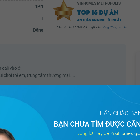
 Khánh,
tâm (hồ Tây, hồ Giảng Võ, hồ Ngọc Khánh,
VINHOMES METROPOLIS
1PN
.
hồ Thủ Lệ). Nói chung là view ban...
TOP 16 DỰ ÁN
ầy đủ
Xem đầy đủ
1
AN TOÀN AN NINH TỐT NHẤT
Căn cứ trên 13,548 đánh giá trên
cộng đồng cư dân
Đông
 cali vào ở
ui chơi trẻ em, trung tâm thương mại, ...
THÂN CHÀO BẠ
BẠN CHƯA TÌM ĐƯỢC CĂN
Đừng lo! Hãy để YouHomes giú
Tòa
Hướng ban công
Diện tích
Giá cho thuê