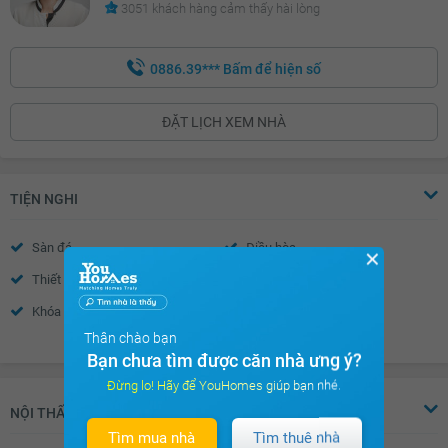
3051 khách hàng cảm thấy hài lòng
0886.39***
Bấm để hiện số
ĐẶT LỊCH XEM NHÀ
TIỆN NGHI
Sàn đá
Điều hòa
✕
Thiết bị báo cháy
Nhà thông minh
Khóa cửa vân tay- mã số
Chuông điện
Thân chào bạn
Xem thêm
Rèm gỗ
Bạn chưa tìm được căn nhà ưng ý?
Đừng lo! Hãy để YouHomes giúp bạn nhé.
NỘI THẤT
Tìm mua nhà
Tìm thuê nhà