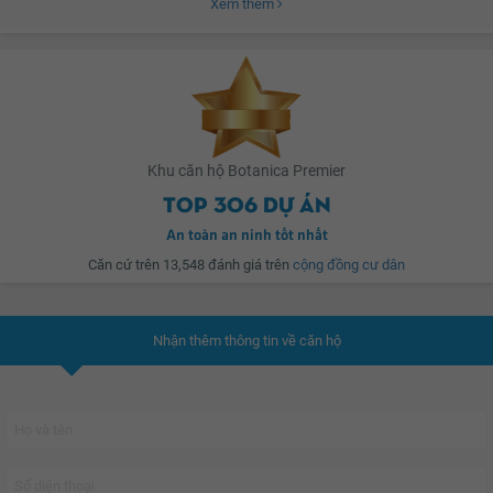
Xem thêm
cuộc sống tiện nghi, thoải mái cho khách hàng. Tổng thể
Dự án khu căn hộ
doanh thú y, thuốc thủy sản, xây biệt thự cho thuê.
Botanica Premier.
Khu căn hộ Botanica Premier
Top 306 dự án
An toàn an ninh tốt nhất
Căn cứ trên 13,548 đánh giá trên
cộng đồng cư dân
Nhận thêm thông tin về căn hộ