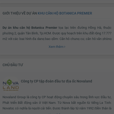
GIỚI THIỆU VỀ DỰ ÁN
KHU CĂN HỘ BOTANICA PREMIER
Dự án khu căn hộ Botanica Premier
tọa lạc trên đường Hồng Hà, thuộc
phường 2, quận Tân Bình, Tp.HCM. Được quy hoạch trên khu đất rộng 17.777
m2 với các loại hình đa dạng bao gồm: Căn hộ chung cư, căn hộ văn phòng
và mặt bằng bán lẻ, diện tích đa dạng từ 33 - 90 m2 giúp khách hàng dễ
Xem thêm
dàng lựa chọn được sản phẩm nhà ở phù hợp với nhu cầu và khả năng tài
chính của mình.
CHỦ ĐẦU TƯ
Các căn hộ tại đây đều được thiết kế thông thoáng với lô giá được bố trí phía
bên phòng khách giúp luồng không khí trong căn hộ luôn được lưu thông.
Công ty CP tập đoàn đầu tư địa ốc Novaland
Bên cạnh khu nhà ở, khách hàng cư dân còn được tận hưởng khuôn viên
Novaland Group là công ty CP hoạt động chuyên sâu trong lĩnh vực Đầu tư,
xanh mát của công viên 6.000 m2, 02 hồ bơi tràn tại tầng trệt và tầng mái
Phát triển Bất động sản ở Việt Nam. Từ Nova bắt nguồn từ tiếng La Tinh:
cùng với khu BBQ rộng thoáng, khu vui chơi trẻ em, siêu thị, phòng tập gym,
Novator, có nghĩa là người cải tiến. Được thành lập từ năm 1992 (tiền thân là
giặt ủi, salon tóc , quán café, phòng sinh hoạt cộng đồng… giúp đảm bảo
công ty Thành Nhơn), Nova Group hoạt động trong lĩnh vực sản xuất kinh