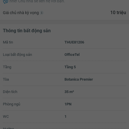
nhé! Chủ nhà sẽ liên hệ với bạn.
9.8 triệu
10 triệu
Giá chủ nhà kỳ vọng
9.9 triệu
10 triệu
Thông tin bất động sản
10 triệu
Mã tin
THUE81206
Loại bất động sản
OfficeTel
Tầng
Tầng 5
Tòa
Botanica Premier
Diện tích
35 m²
Phòng ngủ
1PN
WC
1
Hướng