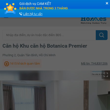
✕
Gói dịch vụ CAM KẾT
Cộng đồng Môi giới bPRO
BÁN ĐƯỢC NHÀ TRONG 3 THÁNG
Liên hệ tư vấn
Nhập địa điểm, dự án hoặc đặc điểm BĐS ...
Căn hộ Khu căn hộ Botanica Premier
Phường 2, Quận Tân Bình, Hồ Chí Minh
1615 khách quan tâm
Mã tin: THUE81206