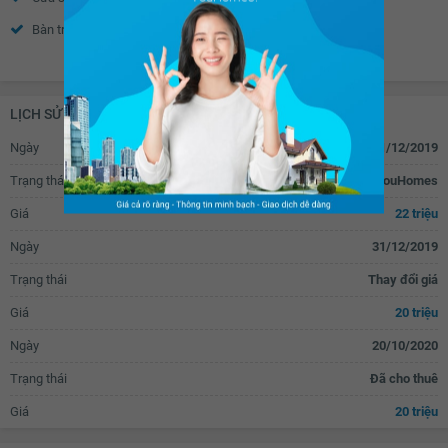
Cửa khung nhôm kính
Cửa tự động
Bàn trang điểm
Bàn làm việc
Chuông điện
Bồn hoa cây cảnh
Xem thêm
Bàn học
Đèn ngủ
Gỗ ốp trần
Gỗ ốp chân tường
Tủ âm tường
Bếp gas âm
Cửa gỗ tự nhiên
Cửa gỗ công nghiệp
LỊCH SỬ GIAO DỊCH
Bếp gas dương
Bếp từ âm
Vòi nước thông minh
Rèm thông minh
Ngày
11/12/2019
Bếp từ dương
Bếp hồng ngoại âm
Rèm gỗ
Rèm inox
Trạng thái
Đăng tin cho thuê trên YouHomes
Bếp hồng ngoại dương
Tủ lạnh
Giá
22 triệu
Lò nướng
Tủ bếp
Ngày
31/12/2019
Máy rửa bát
Bồn rửa bát đơn
Trạng thái
Thay đổi giá
Bồn rửa bát đôi
Bàn ăn
Giá
20 triệu
Bàn sơ chế thức ăn
Máy hút mùi
Ngày
20/10/2020
Bồn tắm
Vách kính nhà tắm
Trạng thái
Đã cho thuê
Vòi hoa sen
Toilet
Giá
20 triệu
Quạt thông gió
Bồn rửa mặt
Lò sưởi
Tủ đựng sách