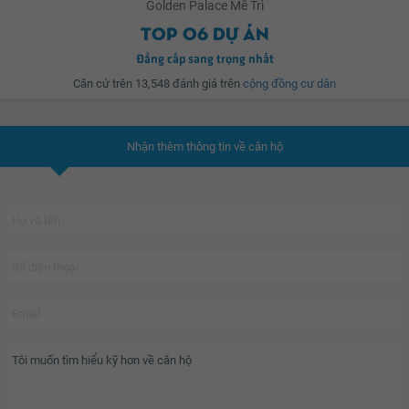
Golden Palace Mễ Trì
tại khối đế của tòa nhà;
Top 06 dự án
Đẳng cấp sang trọng nhất
Hệ thống văn phòng cao cấp nằm gần với khu trung tâm thương mại;
Căn cứ trên 13,548 đánh giá trên
cộng đồng cư dân
Bãi đỗ xe rộng rãi với 4 tầng hầm;
Nhận thêm thông tin về căn hộ
Hệ thống siêu thị tiện ích; các cửa hàng của những thương hiệu trên toàn
thế giới; khu tập thể thao; bể bơi, khu vui chơi trẻ em; bệnh viện; khu làm
đẹp, spa và thẩm mỹ…..
tất cả hứa hẹn sẽ mang lại cho khách hàng cuộc sống hoàn hảo. YouHomes
đánh giá
Chung cư Golden Palace
xứng đáng là nơi sống hoàn hảo tại Hà
Nội hiện nay dành riêng cho những gia đình mong muốn có được tổ ấm hiện
đại và ấm cúng.