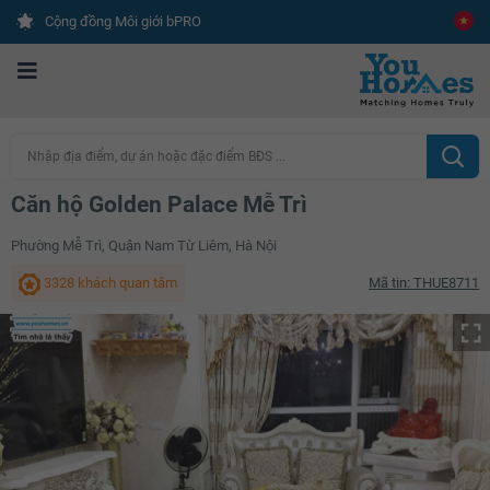
Cộng đồng Môi giới bPRO
Nhập địa điểm, dự án hoặc đặc điểm BĐS ...
Căn hộ Golden Palace Mễ Trì
Phường Mễ Trì, Quận Nam Từ Liêm, Hà Nội
3328 khách quan tâm
Mã tin: THUE8711