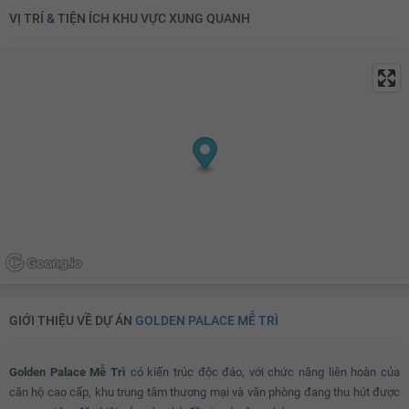
VỊ TRÍ & TIỆN ÍCH KHU VỰC XUNG QUANH
Kệ trang trí
Rèm
Kệ để đồ
Máy hút bụi
TV
Bộ sofa
Bàn uống nước
Thiết bị âm thanh
Đèn chùm
Bàn thờ/tủ thờ
Tủ giầy
Đèn ốp trần phòng khách
Giàn phơi thông minh
Máy giặt
Kho chứa đồ
Đèn ốp trần nhà tắm
Chắn ban công
Lưới an toàn
Cửa nhôm kính
Đèn ốp trần ban công
GIỚI THIỆU VỀ DỰ ÁN
GOLDEN PALACE MỄ TRÌ
Golden Palace Mễ Trì
có kiến trúc độc đáo, với chức năng liên hoàn của
căn hộ cao cấp, khu trung tâm thương mại và văn phòng đang thu hút được