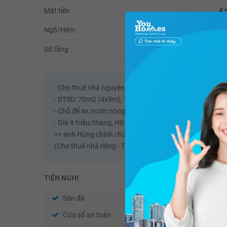
Mặt tiền
4 
Ngõ/Hẻm
6 
Số tầng
- Cho thuê nhà nguyên căn, hẻm 174 Trần Bình Trọng, P.
- DTSD: 70m2 (4x9m), 1 lầu, phòng khách, 2 phòng ngủ,
- Chỗ để xe, nước nóng năng lượng mặt trời, điện nước 
- Giá 9 triệu/tháng, HĐ lâu dài,
=> anh Hùng chính chủ
(Cho thuê nhà riêng - Thuê nhà riêng)
TIỆN NGHI
Sàn đá
Nước nóng
Cửa sổ an toàn
Cửa khung nhôm kính