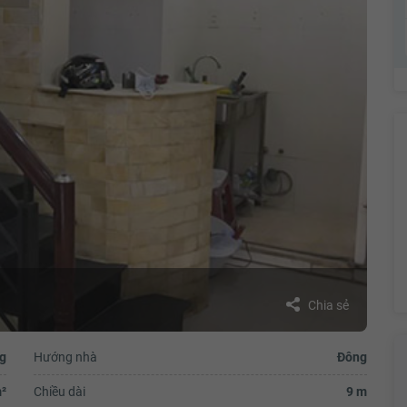
Chia sẻ
g
Hướng nhà
Đông
²
Chiều dài
9 m