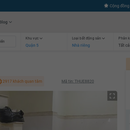
s
+600
Kết nối thành công
Cộng đồng 
Blog
Khu vực
Loại bất động sản
Phân k
Quận 5
Nhà riêng
Tất cả
2917 khách quan tâm
Mã tin: THUE8820