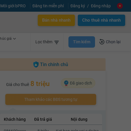
Môi giới bPRO
Đăng tin miễn phí
Đăng ký
Đăng nhập
Bán nhà nhanh
Cho thuê nhà nhanh
húc giá
Tìm kiếm
Lọc thêm
Chọn lại
Tin chính chủ
8 triệu
Đã giao dịch
Giá cho thuê
Tham khảo các BĐS tương tự
Khách hàng
Đã trả giá
Nội dung
086609xxxx
8 triệu
Ket ban zalo voi e de trao doi dx k a