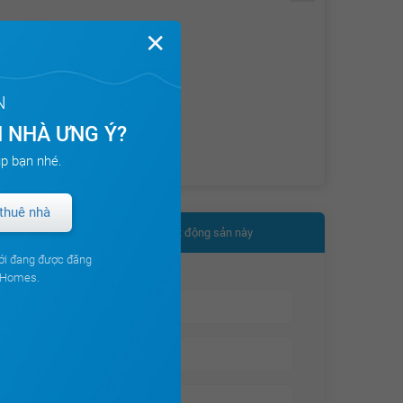
✕
N
 NHÀ ƯNG Ý?
p bạn nhé.
thuê nhà
Nhận thêm thông tin bất động sản này
ới đang được đăng
ouHomes.