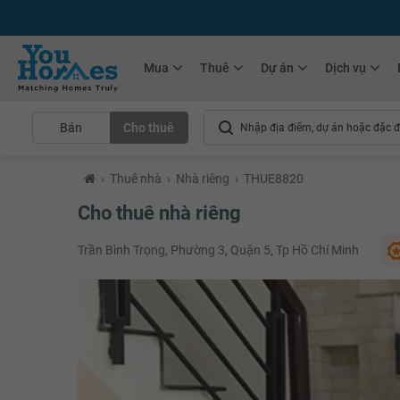
+75.000
Tin đăng mới hàng tháng
+10.000
Thành viên Youhomer
Mua
Thuê
Dự án
Dịch vụ
Bán
Cho thuê
›
Thuê nhà
›
Nhà riêng
›
THUE8820
Cho thuê nhà riêng
Trần Bình Trọng, Phường 3, Quận 5, Tp Hồ Chí Minh