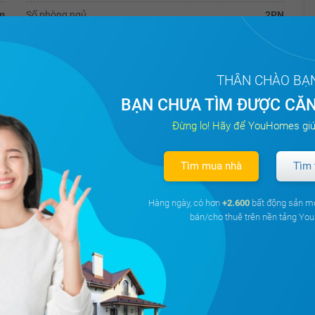
m
Số phòng ngủ
2PN
m
1
THÂN CHÀO BẠ
BẠN CHƯA TÌM ĐƯỢC CĂN
3, Q.5.
Đừng lo! Hãy để YouHomes giú
 bếp, 2 WC,
chính, nhà đẹp,
Tìm mua nhà
Tìm 
Hàng ngày, có hơn
+2.600
bất động sản m
bán/cho thuê trên nền tảng Y
Trần thạch cao
Tường sơn bả
Chuông điện
Cửa gỗ công nghiệp