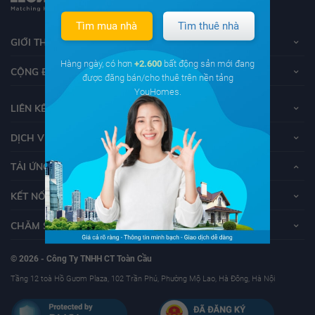
Tìm mua nhà
Tìm thuê nhà
GIỚI THIỆU VỀ YOUHOMES
Hàng ngày, có hơn
+2.600
bất động sản mới đang
CỘNG ĐỒNG YOUHOMERS
được đăng bán/cho thuê trên nền tảng
YouHomes.
LIÊN KẾT
DỊCH VỤ KHÁCH HÀNG
TẢI ỨNG DỤNG YOUHOMES
KẾT NỐI VỚI YOUHOMES
CHĂM SÓC KHÁCH HÀNG
© 2026 - Công Ty TNHH CT Toàn Cầu
Tầng 12 toà Hồ Gươm Plaza, 102 Trần Phú, Phường Mộ Lao, Hà Đông, Hà Nội