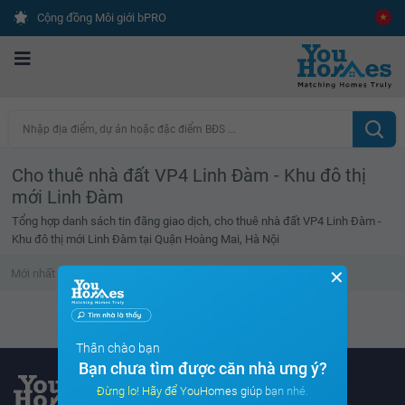
Cộng đồng Môi giới bPRO
Nhập địa điểm, dự án hoặc đặc điểm BĐS ...
Cho thuê nhà đất VP4 Linh Đàm - Khu đô thị
mới Linh Đàm
Tổng hợp danh sách tin đăng giao dịch, cho thuê nhà đất VP4 Linh Đàm -
Khu đô thị mới Linh Đàm tại Quận Hoàng Mai, Hà Nội
✕
Mới nhất
Giá cao
Diện tích lớn
Tin đã xem
Không tìm thấy tin bất động sản nào
Thân chào bạn
Bạn chưa tìm được căn nhà ưng ý?
Đừng lo! Hãy để YouHomes giúp bạn nhé.