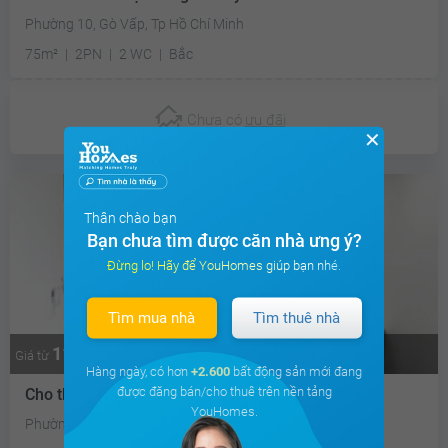
Phường 10, Gò Vấp, Tp Hồ Chí Minh
75m²
2PN
2 WC
Bắc
Chưa có
ưu đãi
✕
Thân chào bạn
Bạn chưa tìm được căn nhà ưng ý?
Đừng lo! Hãy để YouHomes giúp bạn nhé.
Tìm mua nhà
Tìm thuê nhà
11.4 triệu
Thương lượng
Giá từ
Hàng ngày, có hơn
+2.600
bất động sản mới đang
được đăng bán/cho thuê trên nền tảng
Cho thuê căn hộ chung cư Cityland Park Hills
YouHomes.
Phường 10, Quận Gò Vấp, Hồ Chí Minh