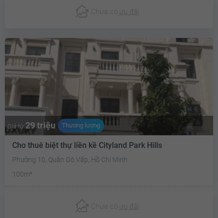
Chưa có
ưu đãi
29 triệu
Thương lượng
Giá từ
Cho thuê biệt thự liền kề Cityland Park Hills
Phường 10, Quận Gò Vấp, Hồ Chí Minh
100m²
Chưa có
ưu đãi