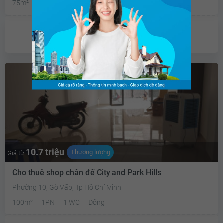
75m²
2PN
2 WC
Nam
Chưa có
ưu đãi
10.7 triệu
Thương lượng
Giá từ
Cho thuê shop chân đế Cityland Park Hills
Phường 10, Gò Vấp, Tp Hồ Chí Minh
100m²
1PN
1 WC
Đông