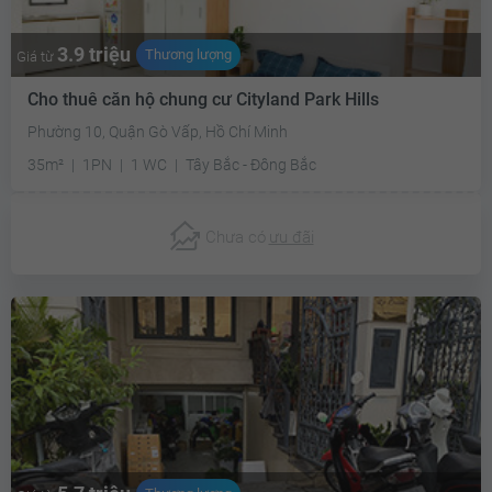
3.9 triệu
Thương lượng
Giá từ
Cho thuê căn hộ chung cư Cityland Park Hills
Phường 10, Quận Gò Vấp, Hồ Chí Minh
35m²
1PN
1 WC
Tây Bắc - Đông Bắc
Chưa có
ưu đãi