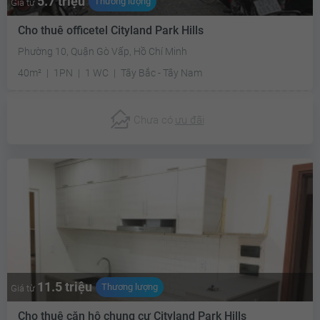
5.7 triệu
Thương lượng
Giá từ
Cho thuê officetel Cityland Park Hills
Phường 10, Quận Gò Vấp, Hồ Chí Minh
40m²
1PN
1 WC
Tây Bắc - Tây Nam
Chưa có
ưu đãi
11.5 triệu
Thương lượng
Giá từ
Cho thuê căn hộ chung cư Cityland Park Hills