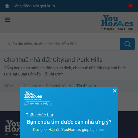
Cộng đồng Môi giới bPRO
Nhập địa điểm, dự án hoặc đặc điểm BĐS ...
Cho thuê nhà đất Cityland Park Hills
Tổng hợp danh sách tin đăng giao dịch, cho thuê nhà đất Cityland Park
Hills tại Quận Gò Vấp, Hồ Chí Minh
Mới nhất
Giá cao
Diện tích lớn
Tin đã xem
✕
Danh sách tin đã xem trống
Thân chào bạn
Bạn chưa tìm được căn nhà ưng ý?
Đừng lo! Hãy để YouHomes giúp bạn nhé.