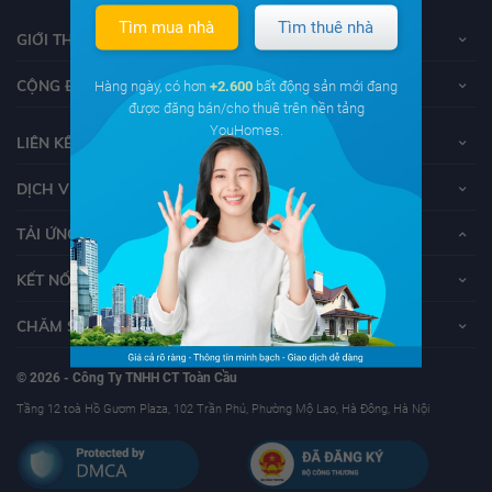
Tìm mua nhà
Tìm thuê nhà
GIỚI THIỆU VỀ YOUHOMES
CỘNG ĐỒNG YOUHOMERS
Hàng ngày, có hơn
+2.600
bất động sản mới đang
được đăng bán/cho thuê trên nền tảng
YouHomes.
LIÊN KẾT
DỊCH VỤ KHÁCH HÀNG
TẢI ỨNG DỤNG YOUHOMES
KẾT NỐI VỚI YOUHOMES
CHĂM SÓC KHÁCH HÀNG
© 2026 - Công Ty TNHH CT Toàn Cầu
Tầng 12 toà Hồ Gươm Plaza, 102 Trần Phú, Phường Mộ Lao, Hà Đông, Hà Nội