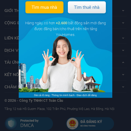
Tìm mua nhà
Tìm thuê nhà
GIỚI THIỆU VỀ YOUHOMES
CỘNG ĐỒNG YOUHOMERS
Hàng ngày, có hơn
+2.600
bất động sản mới đang
được đăng bán/cho thuê trên nền tảng
YouHomes.
LIÊN KẾT
DỊCH VỤ KHÁCH HÀNG
TẢI ỨNG DỤNG YOUHOMES
KẾT NỐI VỚI YOUHOMES
CHĂM SÓC KHÁCH HÀNG
© 2026 - Công Ty TNHH CT Toàn Cầu
Tầng 12 toà Hồ Gươm Plaza, 102 Trần Phú, Phường Mộ Lao, Hà Đông, Hà Nội