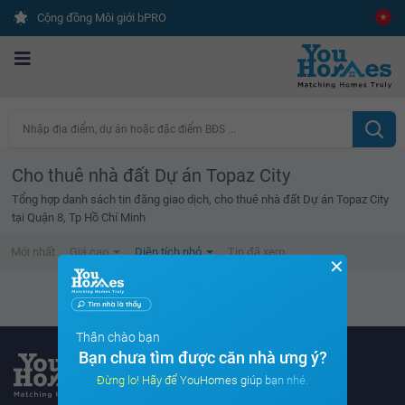
Cộng đồng Môi giới bPRO
Nhập địa điểm, dự án hoặc đặc điểm BĐS ...
Cho thuê nhà đất Dự án Topaz City
Tổng hợp danh sách tin đăng giao dịch, cho thuê nhà đất Dự án Topaz City
tại Quận 8, Tp Hồ Chí Minh
Mới nhất
Giá cao
Diện tích nhỏ
Tin đã xem
✕
Không tìm thấy tin bất động sản nào
Thân chào bạn
Bạn chưa tìm được căn nhà ưng ý?
Đừng lo! Hãy để YouHomes giúp bạn nhé.