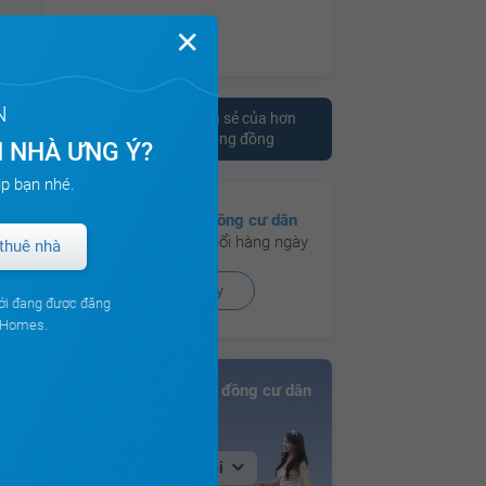
✕
N
Tham khảo ý kiến chia sẻ của hơn
10.000 cư dân trên cộng đồng
 NHÀ ƯNG Ý?
p bạn nhé.
Có hơn
130 cộng đồng cư dân
đang hoạt động sôi nổi hàng ngày
thuê nhà
Xem ngay
ới đang được đăng
ouHomes.
Bảng xếp hạng Cộng đồng cư dân
Tại Hà Nội