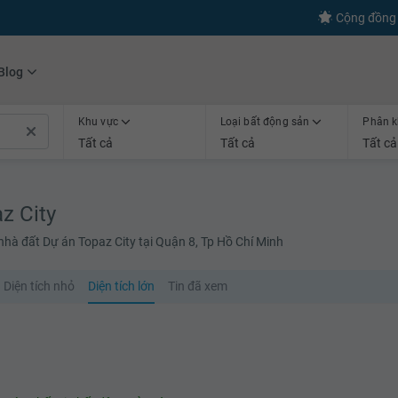
s
+600
Kết nối thành công
Cộng đồng 
Blog
Khu vực
Loại bất động sản
Phân k
Tất cả
Tất cả
Tất cả
z City
nhà đất Dự án Topaz City tại Quận 8, Tp Hồ Chí Minh
Diện tích nhỏ
Diện tích lớn
Tin đã xem