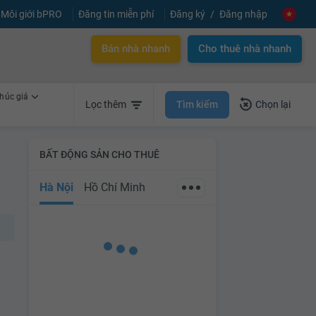
Môi giới bPRO
Đăng tin miễn phí
Đăng ký
Đăng nhập
Bán nhà nhanh
Cho thuê nhà nhanh
húc giá
Tìm kiếm
Lọc thêm
Chọn lại
BẤT ĐỘNG SẢN CHO THUÊ
Hà Nội
Hồ Chí Minh