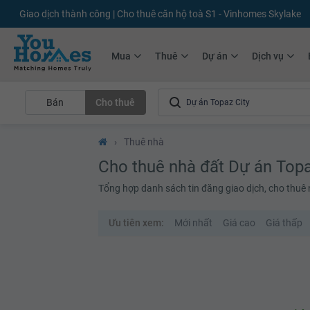
+75.000
Tin đăng mới hàng tháng
+10.000
Thành viên Youhomer
Mua
Thuê
Dự án
Dịch vụ
Bán
Cho thuê
›
Thuê nhà
Cho thuê nhà đất Dự án Topa
Tổng hợp danh sách tin đăng giao dịch, cho thuê 
Ưu tiên xem:
Mới nhất
Giá cao
Giá thấp