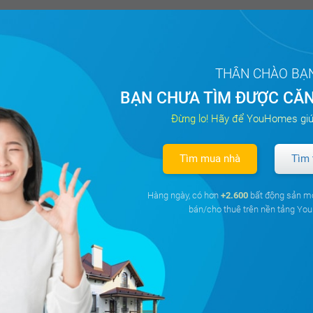
THÂN CHÀO BẠ
BẠN CHƯA TÌM ĐƯỢC CĂN
Đừng lo! Hãy để YouHomes giú
Tìm mua nhà
Tìm 
Hàng ngày, có hơn
+2.600
bất động sản m
bán/cho thuê trên nền tảng Y