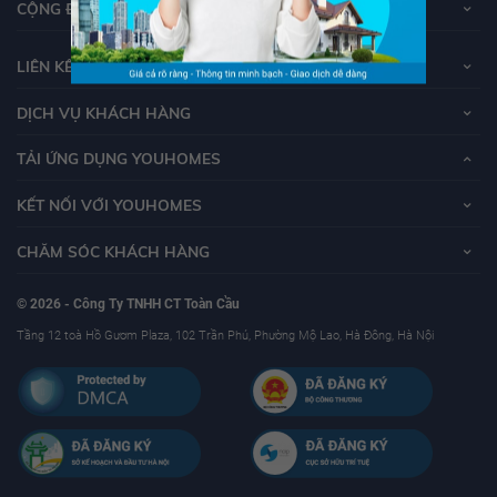
CỘNG ĐỒNG YOUHOMERS
LIÊN KẾT
DỊCH VỤ KHÁCH HÀNG
TẢI ỨNG DỤNG YOUHOMES
KẾT NỐI VỚI YOUHOMES
CHĂM SÓC KHÁCH HÀNG
© 2026 - Công Ty TNHH CT Toàn Cầu
Tầng 12 toà Hồ Gươm Plaza, 102 Trần Phú, Phường Mộ Lao, Hà Đông, Hà Nội