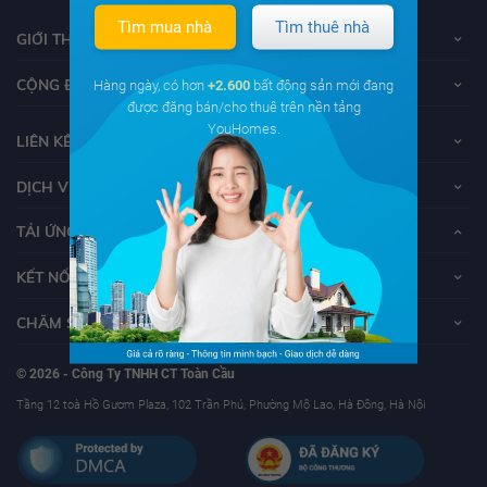
Tìm mua nhà
Tìm thuê nhà
GIỚI THIỆU VỀ YOUHOMES
CỘNG ĐỒNG YOUHOMERS
Hàng ngày, có hơn
+2.600
bất động sản mới đang
được đăng bán/cho thuê trên nền tảng
YouHomes.
LIÊN KẾT
DỊCH VỤ KHÁCH HÀNG
TẢI ỨNG DỤNG YOUHOMES
KẾT NỐI VỚI YOUHOMES
CHĂM SÓC KHÁCH HÀNG
© 2026 - Công Ty TNHH CT Toàn Cầu
Tầng 12 toà Hồ Gươm Plaza, 102 Trần Phú, Phường Mộ Lao, Hà Đông, Hà Nội