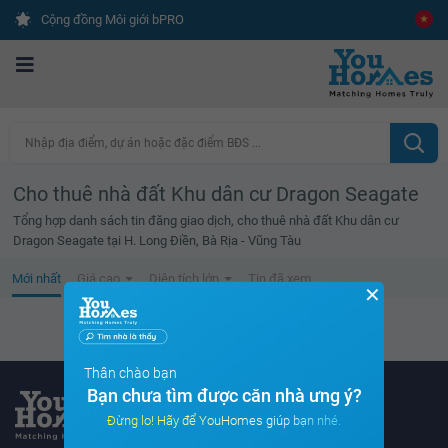
Cộng đồng Môi giới bPRO
Nhập địa điểm, dự án hoặc đặc điểm BĐS ...
Cho thuê nhà đất Khu dân cư Dragon Seagate
Tổng hợp danh sách tin đăng giao dịch, cho thuê nhà đất Khu dân cư
Dragon Seagate tại H. Long Điền, Bà Rịa - Vũng Tàu
Mới nhất
Giá cao
Diện tích lớn
Tin đã xem
✕
Không tìm thấy tin bất động sản nào
Thân chào bạn
Bạn chưa tìm được căn nhà ưng ý?
Đừng lo! Hãy để YouHomes giúp bạn nhé.