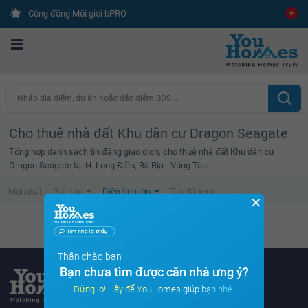
Cộng đồng Môi giới bPRO
Nhập địa điểm, dự án hoặc đặc điểm BĐS ...
Cho thuê nhà đất Khu dân cư Dragon Seagate
Tổng hợp danh sách tin đăng giao dịch, cho thuê nhà đất Khu dân cư
Dragon Seagate tại H. Long Điền, Bà Rịa - Vũng Tàu
Mới nhất
Giá cao
Diện tích lớn
Tin đã xem
✕
Không tìm thấy tin bất động sản nào
Thân chào bạn
Bạn chưa tìm được căn nhà ưng ý?
Đừng lo! Hãy để YouHomes giúp bạn nhé.