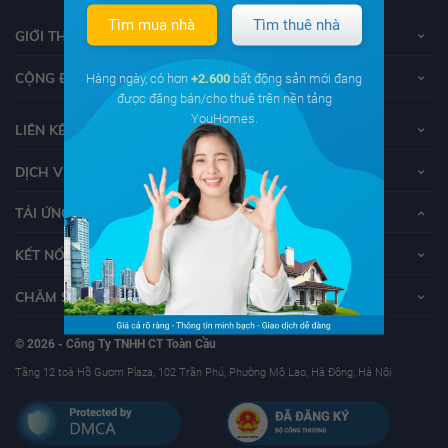
Tìm mua nhà
Tìm thuê nhà
GIỚI THIỆU VỀ YOUHOMES
CỘNG ĐỒNG YOUHOMERS
Hàng ngày, có hơn
+2.600
bất động sản mới đang
được đăng bán/cho thuê trên nền tảng
YouHomes.
LIÊN KẾT
DỊCH VỤ KHÁCH HÀNG
TẢI ỨNG DỤNG YOUHOMES
KẾT NỐI VỚI YOUHOMES
CHĂM SÓC KHÁCH HÀNG
© 2026 - Công Ty TNHH CT Toàn Cầu
Tầng 12 toà Hồ Gươm Plaza, 102 Trần Phú, Phường Mộ Lao, Hà Đông, Hà Nội