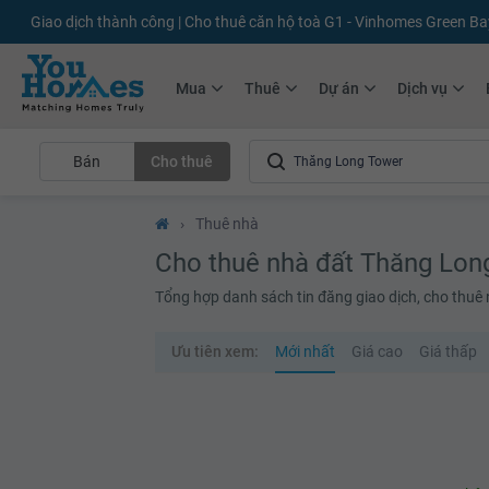
Giao dịch thành công | Cho thuê căn hộ toà G1 - Vinhomes Green Ba
Mua
Thuê
Dự án
Dịch vụ
Bán
Cho thuê
›
Thuê nhà
Cho thuê nhà đất Thăng Lon
Tổng hợp danh sách tin đăng giao dịch, cho thu
Ưu tiên xem:
Mới nhất
Giá cao
Giá thấp