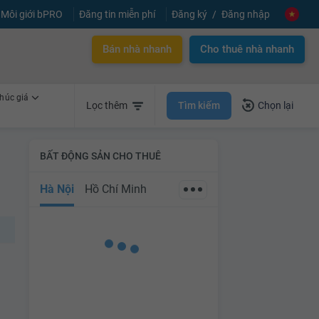
Môi giới bPRO
Đăng tin miễn phí
Đăng ký
Đăng nhập
Bán nhà nhanh
Cho thuê nhà nhanh
húc giá
Tìm kiếm
Lọc thêm
Chọn lại
BẤT ĐỘNG SẢN CHO THUÊ
Hà Nội
Hồ Chí Minh