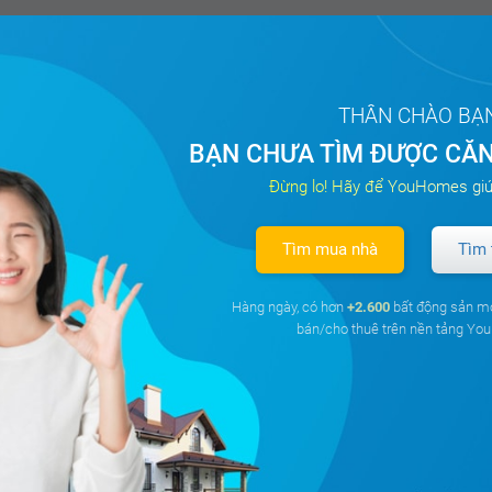
THÂN CHÀO BẠ
BẠN CHƯA TÌM ĐƯỢC CĂN
Đừng lo! Hãy để YouHomes giú
Tìm mua nhà
Tìm 
Hàng ngày, có hơn
+2.600
bất động sản m
bán/cho thuê trên nền tảng Y