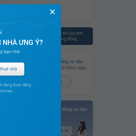
✕
N
Tham khảo ý kiến chia sẻ của hơn
10.000 cư dân trên cộng đồng
 NHÀ ƯNG Ý?
p bạn nhé.
Có hơn
130 cộng đồng cư dân
đang hoạt động sôi nổi hàng ngày
thuê nhà
Xem ngay
ới đang được đăng
ouHomes.
Bảng xếp hạng Cộng đồng cư dân
Tại Hà Nội