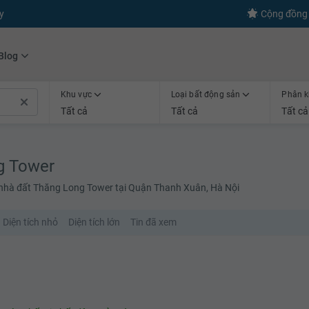
y
Cộng đồng 
Blog
Khu vực
Loại bất động sản
Phân k
Tất cả
Tất cả
Tất cả
g Tower
ê nhà đất Thăng Long Tower tại Quận Thanh Xuân, Hà Nội
Diện tích nhỏ
Diện tích lớn
Tin đã xem