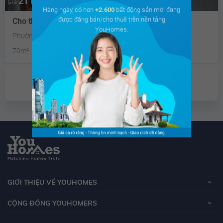
21 triệu
Giá
Hàng ngày, có hơn
+2.600
bất động sản mới đang
được đăng bán/cho thuê trên nền tảng
Cho thuê căn hộ chung cư The Tresor
YouHomes.
Phường 12, Quận 4, Hồ Chí Minh
70m²
2PN
2 WC
Tây
Đã giao dịch
GIỚI THIỆU VỀ YOUHOMES
CỘNG ĐỒNG YOUHOMERS