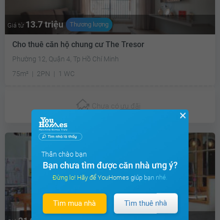
13.7 triệu
Thương lượng
Giá từ
Cho thuê căn hộ chung cư The Tresor
Phường 12, Quận 4, Tp Hồ Chí Minh
75m²
2PN
1 WC
Chưa có
ưu đãi
✕
Thân chào bạn
Bạn chưa tìm được căn nhà ưng ý?
Đừng lo! Hãy để YouHomes giúp bạn nhé.
Tìm mua nhà
Tìm thuê nhà