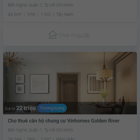
Bến Nghé, Quận 1, Tp Hồ Chí Minh
45.5m²
1PN
1 WC
Tây Nam
Chưa có
ưu đãi
22 triệu
Thương lượng
Giá từ
Cho thuê căn hộ chung cư Vinhomes Golden River
Bến Nghé, Quận 1, Tp Hồ Chí Minh
76.2m²
2PN
2 WC
Đông Bắc