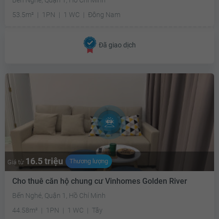
53.5m²
1PN
1 WC
Đông Nam
Đã giao dịch
16.5 triệu
Thương lượng
Giá từ
Cho thuê căn hộ chung cư Vinhomes Golden River
Bến Nghé, Quận 1, Hồ Chí Minh
44.58m²
1PN
1 WC
Tây