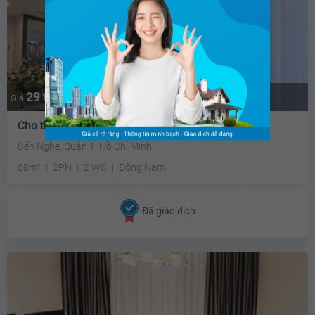
29 triệu
Giá
Cho thuê căn hộ chung cư Vinhomes Golden River
Bến Nghé, Quận 1, Hồ Chí Minh
68m²
2PN
2 WC
Đông Nam
Đã giao dịch