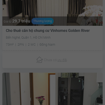
29.7 triệu
Thương lượng
Giá từ
Cho thuê căn hộ chung cư Vinhomes Golden River
Bến Nghé, Quận 1, Hồ Chí Minh
73m²
2PN
2 WC
Đông Nam
Chưa có
ưu đãi