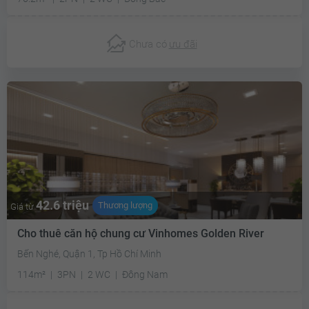
Chưa có
ưu đãi
42.6 triệu
Thương lượng
Giá từ
Cho thuê căn hộ chung cư Vinhomes Golden River
Bến Nghé, Quận 1, Tp Hồ Chí Minh
114m²
3PN
2 WC
Đông Nam