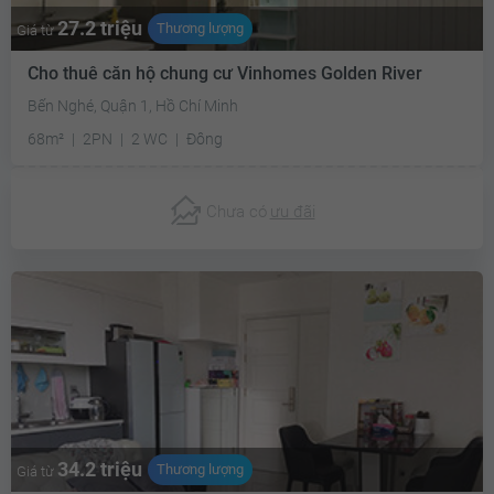
27.2 triệu
Thương lượng
Giá từ
Cho thuê căn hộ chung cư Vinhomes Golden River
Bến Nghé, Quận 1, Hồ Chí Minh
68m²
2PN
2 WC
Đông
Chưa có
ưu đãi
34.2 triệu
Thương lượng
Giá từ