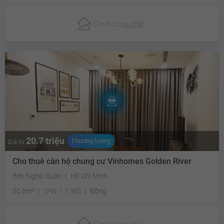
Chưa có
ưu đãi
20.7 triệu
Thương lượng
Giá từ
Cho thuê căn hộ chung cư Vinhomes Golden River
Bến Nghé, Quận 1, Hồ Chí Minh
50.6m²
1PN
1 WC
Đông
Chưa có
ưu đãi