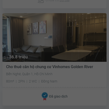
36.8 triệu
Giá
Cho thuê căn hộ chung cư Vinhomes Golden River
Bến Nghé, Quận 1, Hồ Chí Minh
80m²
2PN
2 WC
Đông Nam
Đã giao dịch