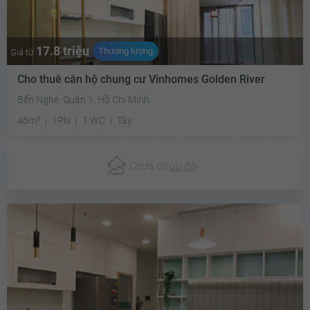
17.8 triệu
Thương lượng
Giá từ
Cho thuê căn hộ chung cư Vinhomes Golden River
Bến Nghé, Quận 1, Hồ Chí Minh
46m²
1PN
1 WC
Tây
Chưa có
ưu đãi